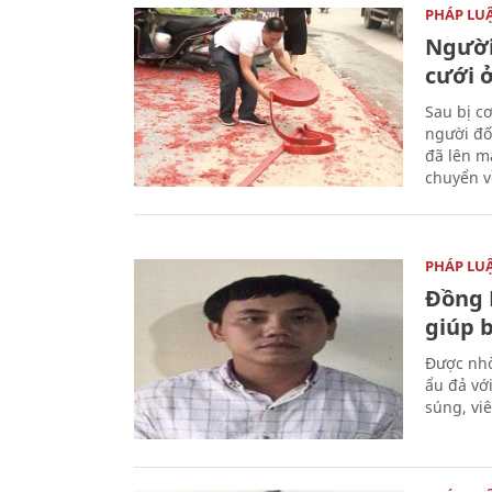
PHÁP LU
Người
cưới ở
Sau bị c
người đố
đã lên m
chuyển v
PHÁP LU
Đồng 
giúp 
Được nhờ
ẩu đả vớ
súng, vi