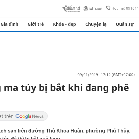
Hotline: 09161
Gia đình
Giới trẻ
Khỏe - đẹp
Chuyện lạ
Quân sự
09/01/2019 17:12 (GMT+07:00)
 ma túy bị bắt khi đang phê
hách sạn trên đường Thủ Khoa Huân, phường Phú Thủy,
úy đá thì bị bắt quả tang.