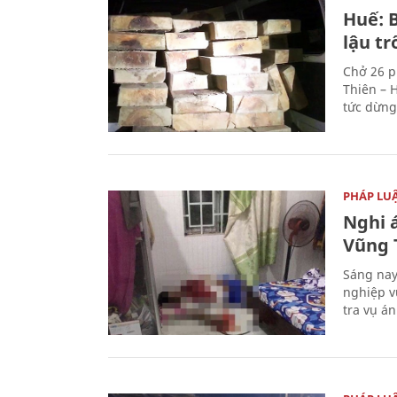
Huế: B
lậu t
Chở 26 p
Thiên – 
tức dừng
PHÁP LU
Nghi á
Vũng 
Sáng nay
nghiệp v
tra vụ á