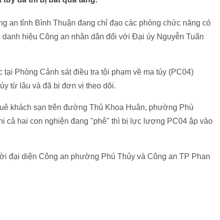
ông an tỉnh Bình Thuận đang chỉ đạo các phòng chức năng có
ớc danh hiệu Công an nhân dân đối với Đại úy Nguyễn Tuấn
 tại Phòng Cảnh sát điều tra tội phạm về ma túy (PC04)
 từ lâu và đã bị đơn vị theo dõi.
thuê khách sạn trên đường Thủ Khoa Huân, phường Phú
i cả hai con nghiện đang "phê" thì bị lực lượng PC04 ập vào
ã mời đại diện Công an phường Phú Thủy và Công an TP Phan