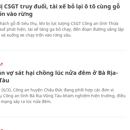
ị CSGT truy đuổi, tài xế bỏ lại ô tô cùng gỗ
rốn vào rừng
hách gỗ đi tiêu thụ, khi bị lực lượng CSGT Công an tỉnh Thừa
Huế phát hiện, tài xế tăng ga bỏ chạy, đến đoạn đường vắng lập
 và xuống xe chạy trốn vào rừng sâu.
ẬT
n vợ sát hại chồng lúc nửa đêm ở Bà Rịa-
Tàu
 (6/3), Công an huyện Châu Đức đang phối hợp các đơn vị
ụ Công an tỉnh Bà Rịa-Vũng Tàu khám nghiệm hiện trường, điều
n mạng xảy ra lúc nửa đêm.