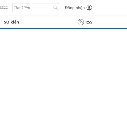
18822
Đăng nhập
Sự kiện
RSS