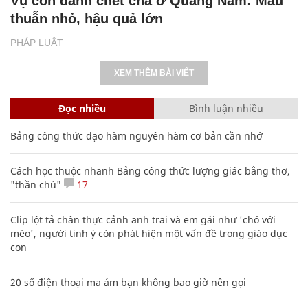
Vụ con đánh chết cha ở Quảng Nam: Mâu
thuẫn nhỏ, hậu quả lớn
PHÁP LUẬT
XEM THÊM BÀI VIẾT
Đọc nhiều
Bình luận nhiều
Bảng công thức đạo hàm nguyên hàm cơ bản cần nhớ
Cách học thuộc nhanh Bảng công thức lượng giác bằng thơ,
"thần chú"
17
Clip lột tả chân thực cảnh anh trai và em gái như 'chó với
mèo', người tinh ý còn phát hiện một vấn đề trong giáo dục
con
20 số điện thoại ma ám bạn không bao giờ nên gọi