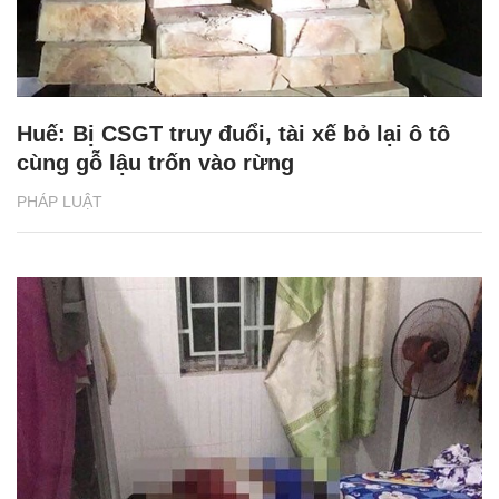
Huế: Bị CSGT truy đuổi, tài xế bỏ lại ô tô
cùng gỗ lậu trốn vào rừng
PHÁP LUẬT