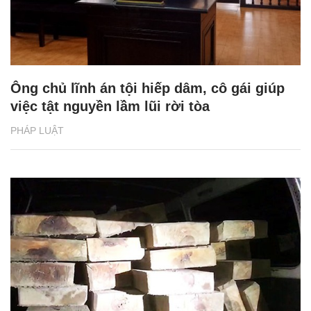
Ông chủ lĩnh án tội hiếp dâm, cô gái giúp
việc tật nguyền lầm lũi rời tòa
PHÁP LUẬT