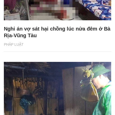
Nghi án vợ sát hại chồng lúc nửa đêm ở Bà
Rịa-Vũng Tàu
PHÁP LUẬT