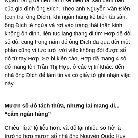
Ngân hàng đã tiến hành kê biên tài sản đảm bảo
của gia đình ông Đích. Theo anh Nguyễn Văn Điến
(con trai ông Đích), khi ngân hàng kê biên tài sản,
ông Đích té ngửa và rơi vào trạng thái thần kinh
không ổn định, liên tục lang thang đi tìm Hợp để đòi
sổ đỏ, cũng trong năm đó ông Đích đã qua đời một
phần cũng vì tức tưởi với việc không đòi được sổ
đỏ từ tay Hợp. Sợ bị kiện cáo, Hợp đã mang 4 sổ
đỏ mang tên Trần Thị Hợp, ở các vị trí khác, đến
nhà ông Đích để làm tin và có giấy tờ ghi nhận việc
này.
Mượn sổ đỏ tách thửa, nhưng lại mang đi...
“cắm ngân hàng”
Chiêu “lừa” lộ liễu hơn, và để lại nhiều sơ hở là
trường hợp mượn sổ nhà ông Nguyễn Quốc Huy