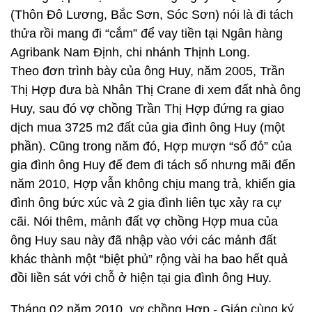
(Thôn Đô Lương, Bắc Sơn, Sóc Sơn) nói là đi tách
thửa rồi mang đi “cắm” để vay tiền tại Ngân hàng
Agribank Nam Định, chi nhánh Thịnh Long.
Theo đơn trình bày của ông Huy, năm 2005, Trần
Thị Hợp đưa bà Nhân Thị Crane đi xem đất nhà ông
Huy, sau đó vợ chồng Trần Thị Hợp đứng ra giao
dịch mua 3725 m2 đất của gia đình ông Huy (một
phần). Cũng trong năm đó, Hợp mượn “sổ đỏ” của
gia đình ông Huy để đem đi tách sổ nhưng mãi đến
năm 2010, Hợp vẫn không chịu mang trả, khiến gia
đình ông bức xúc và 2 gia đình liên tục xảy ra cự
cãi. Nói thêm, mảnh đất vợ chồng Hợp mua của
ông Huy sau này đã nhập vào với các mảnh đất
khác thành một “biệt phủ” rộng vài ha bao hết quả
đồi liền sát với chỗ ở hiện tại gia đình ông Huy.
Tháng 02 năm 2010, vợ chồng Hợp - Giáp cùng ký