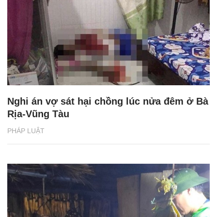
Nghi án vợ sát hại chồng lúc nửa đêm ở Bà
Rịa-Vũng Tàu
PHÁP LUẬT