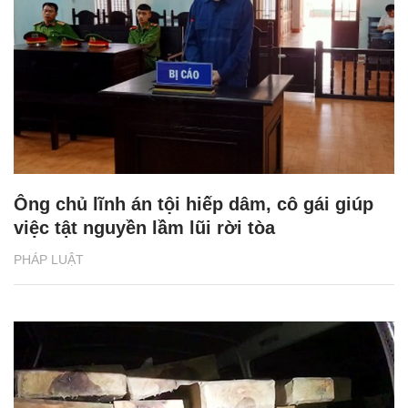
Ông chủ lĩnh án tội hiếp dâm, cô gái giúp
việc tật nguyền lầm lũi rời tòa
PHÁP LUẬT