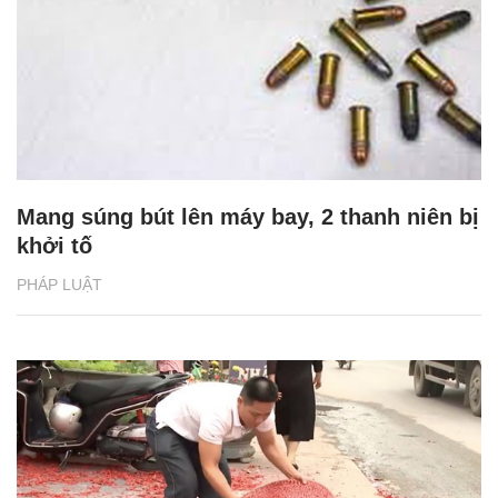
Mang súng bút lên máy bay, 2 thanh niên bị
khởi tố
PHÁP LUẬT