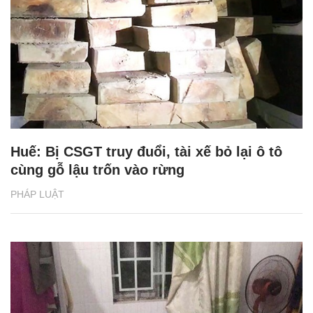
Huế: Bị CSGT truy đuổi, tài xế bỏ lại ô tô
cùng gỗ lậu trốn vào rừng
PHÁP LUẬT