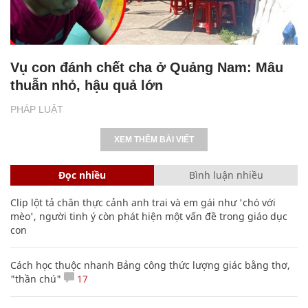
Vụ con đánh chết cha ở Quảng Nam: Mâu
thuẫn nhỏ, hậu quả lớn
PHÁP LUẬT
XEM THÊM BÀI VIẾT
Đọc nhiều
Bình luận nhiều
Clip lột tả chân thực cảnh anh trai và em gái như 'chó với
mèo', người tinh ý còn phát hiện một vấn đề trong giáo dục
con
Cách học thuộc nhanh Bảng công thức lượng giác bằng thơ,
"thần chú"
17