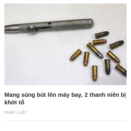
Mang súng bút lên máy bay, 2 thanh niên bị
khởi tố
PHÁP LUẬT