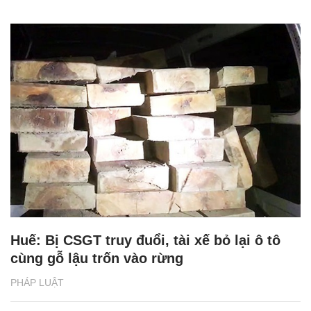
Huế: Bị CSGT truy đuổi, tài xế bỏ lại ô tô
cùng gỗ lậu trốn vào rừng
PHÁP LUẬT