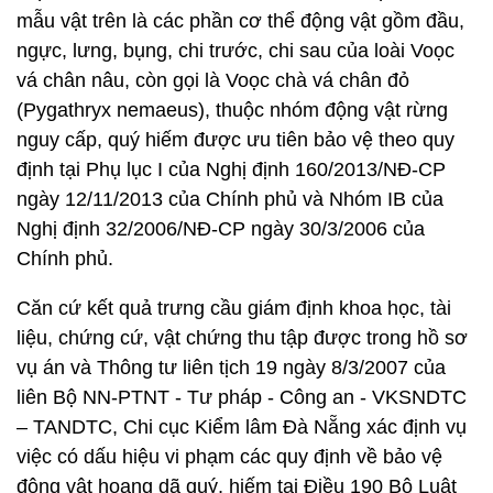
mẫu vật trên là các phần cơ thể động vật gồm đầu,
ngực, lưng, bụng, chi trước, chi sau của loài Voọc
vá chân nâu, còn gọi là Voọc chà vá chân đỏ
(Pygathryx nemaeus), thuộc nhóm động vật rừng
nguy cấp, quý hiếm được ưu tiên bảo vệ theo quy
định tại Phụ lục I của Nghị định 160/2013/NĐ-CP
ngày 12/11/2013 của Chính phủ và Nhóm IB của
Nghị định 32/2006/NĐ-CP ngày 30/3/2006 của
Chính phủ.
Căn cứ kết quả trưng cầu giám định khoa học, tài
liệu, chứng cứ, vật chứng thu tập được trong hồ sơ
vụ án và Thông tư liên tịch 19 ngày 8/3/2007 của
liên Bộ NN-PTNT - Tư pháp - Công an - VKSNDTC
– TANDTC, Chi cục Kiểm lâm Đà Nẵng xác định vụ
việc có dấu hiệu vi phạm các quy định về bảo vệ
động vật hoang dã quý, hiếm tại Điều 190 Bộ Luật