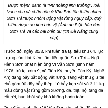
Được mệnh danh là "Nữ hoàng linh trưởng", loài
Voọc chà vá chân nâu ở Khu Bảo tồn thiên nhiên
Sơn Tràthuộc nhóm động vật rừng nguy cấp, quý
hiếm được ưu tiên bảo vệ (Ảnh do BQL bán đảo
Sơn Trà và các bãi biển du lịch Đà Nẵng cung
cấp)
Trước đó, ngày 30/3, khi tuần tra tại tiểu khu 64, lực
lượng của Hạt Kiểm lâm liên quận Sơn Trà – Ngũ
Hành Sơn phát hiện ông Vi Văn Sơn (sinh năm
1976, trú tại xóm 9, xã Tiên Kỳ, huyện Tân Kỳ, Nghệ
An) đang bẫy bắt động vật rừng. Tang vật thu giữ tại
chỗ gồm 90 dây bẫy thép, 10 bẫy kẹp sắt và 3,11 kg
mẫu động vật rừng gồm xương, da, thịt, nội tạng đã
cắt rời, hun khói sấy khô không hoàn toàn.
Qua đấu tranh, ông Vi Văn Sơn khai nhận đã cùng