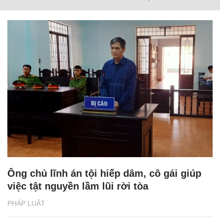
Ông chủ lĩnh án tội hiếp dâm, cô gái giúp
việc tật nguyền lầm lũi rời tòa
PHÁP LUẬT