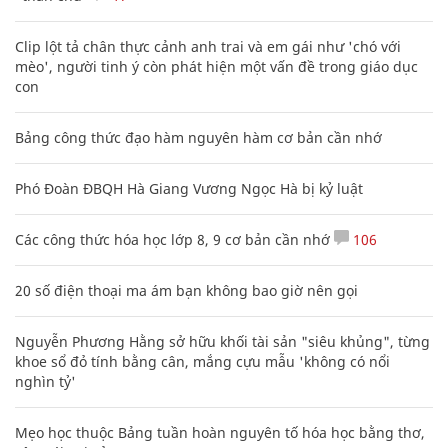
Clip lột tả chân thực cảnh anh trai và em gái như 'chó với
mèo', người tinh ý còn phát hiện một vấn đề trong giáo dục
con
Bảng công thức đạo hàm nguyên hàm cơ bản cần nhớ
Phó Đoàn ĐBQH Hà Giang Vương Ngọc Hà bị kỷ luật
Các công thức hóa học lớp 8, 9 cơ bản cần nhớ
106
20 số điện thoại ma ám bạn không bao giờ nên gọi
Nguyễn Phương Hằng sở hữu khối tài sản "siêu khủng", từng
khoe sổ đỏ tính bằng cân, mắng cựu mẫu 'không có nổi
nghìn tỷ'
Mẹo học thuộc Bảng tuần hoàn nguyên tố hóa học bằng thơ,