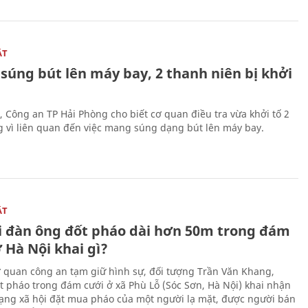
ẬT
súng bút lên máy bay, 2 thanh niên bị khởi
, Công an TP Hải Phòng cho biết cơ quan điều tra vừa khởi tố 2
g vì liên quan đến việc mang súng dạng bút lên máy bay.
ẬT
 đàn ông đốt pháo dài hơn 50m trong đám
 Hà Nội khai gì?
ơ quan công an tạm giữ hình sự, đối tượng Trần Văn Khang,
t pháo trong đám cưới ở xã Phù Lỗ (Sóc Sơn, Hà Nội) khai nhận
ạng xã hội đặt mua pháo của một người lạ mặt, được người bán