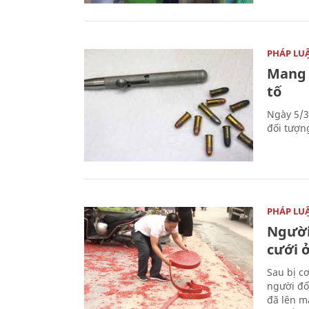
PHÁP LU
Mang 
tố
Ngày 5/3
đối tượn
PHÁP LU
Người
cưới ở
Sau bị c
người đố
đã lên m