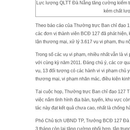
Lực lượng QLTT Đà Nẵng tăng cường kiểm tra
kém chất lượ
Theo báo cáo của Thường trực Ban chỉ đạo 1
các đơn vị thành viên BCĐ 127 đã phát hiện, k
lận thương mại, xử lý 3.617 vụ vi phạm, thu n
Trong số các vụ vi phạm, nhiều nhất vẫn là vi
với cùng kỳ năm 2011. Đáng chú ý, các cơ qu
vụ, 13 đối tượng có các hành vi vi phạm chủ 
thương mại, vi phạm nhãn mác, điều kiện ki
Tại cuộc họp, Thường trực Ban chỉ đạo 127 T
việc nắm tình hình địa bàn, tuyến, khu vực cò
tác này đạt kết quả chưa cao, nhất là chống h
Phó Chủ tịch UBND TP, Trưởng BCĐ 127 Đà Nẵ
3 tháng còn lại tăng cường phối hợp, tập trung 