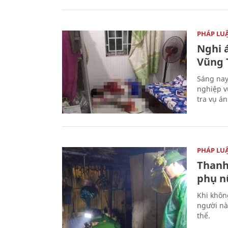
PHÁP LU
Nghi á
Vũng 
Sáng nay
nghiệp v
tra vụ á
PHÁP LU
Thanh
phụ nữ
Khi khôn
người nà
thể.