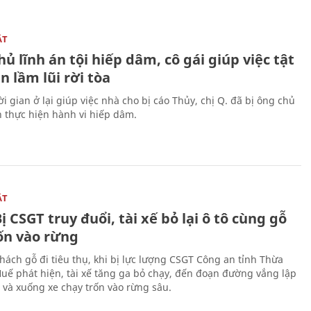
ẬT
ủ lĩnh án tội hiếp dâm, cô gái giúp việc tật
 lầm lũi rời tòa
i gian ở lại giúp việc nhà cho bị cáo Thủy, chị Q. đã bị ông chủ
n thực hiện hành vi hiếp dâm.
ẬT
ị CSGT truy đuổi, tài xế bỏ lại ô tô cùng gỗ
rốn vào rừng
hách gỗ đi tiêu thụ, khi bị lực lượng CSGT Công an tỉnh Thừa
Huế phát hiện, tài xế tăng ga bỏ chạy, đến đoạn đường vắng lập
 và xuống xe chạy trốn vào rừng sâu.