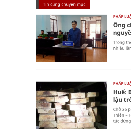
Tin cùng chuyên mục
PHÁP LU
Ông ch
nguyền
Trong thờ
nhiều lầ
PHÁP LU
Huế: B
lậu t
Chở 26 p
Thiên – 
tức dừng