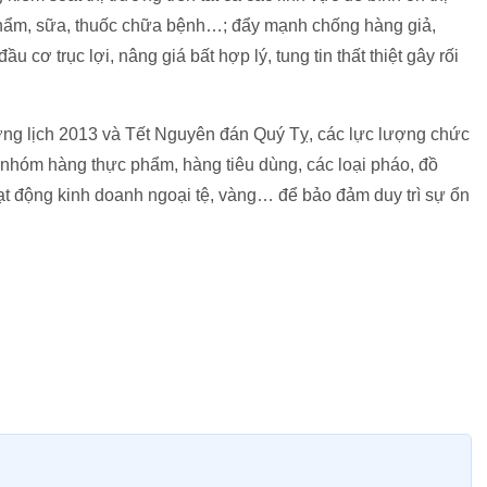
phẩm, sữa, thuốc chữa bệnh…; đẩy mạnh chống hàng giả,
 cơ trục lợi, nâng giá bất hợp lý, tung tin thất thiệt gây rối
dương lịch 2013 và Tết Nguyên đán Quý Tỵ, các lực lượng chức
c nhóm hàng thực phẩm, hàng tiêu dùng, các loại pháo, đồ
ạt động kinh doanh ngoại tệ, vàng… để bảo đảm duy trì sự ổn