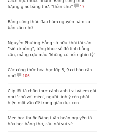
Cách học thuộc nhanh Bảng công thức
lượng giác bằng thơ, "thần chú"
17
Bảng công thức đạo hàm nguyên hàm cơ
bản cần nhớ
Nguyễn Phương Hằng sở hữu khối tài sản
"siêu khủng", từng khoe sổ đỏ tính bằng
cân, mắng cựu mẫu 'không có nổi nghìn tỷ'
Các công thức hóa học lớp 8, 9 cơ bản cần
nhớ
106
Clip lột tả chân thực cảnh anh trai và em gái
như 'chó với mèo', người tinh ý còn phát
hiện một vấn đề trong giáo dục con
Mẹo học thuộc Bảng tuần hoàn nguyên tố
hóa học bằng thơ, câu nói vui vẻ