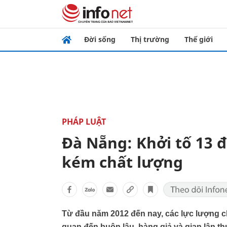
Đời sống
Thị trường
Thế giới
PHÁP LUẬT
Đà Nẵng: Khởi tố 13 
kém chất lượng
Từ đầu năm 2012 đến nay, các lực lượng c
quan đến buôn lậu, hàng giả và gian lận th