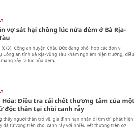
ẬT
n vợ sát hại chồng lúc nửa đêm ở Bà Rịa-
Tàu
 (6/3), Công an huyện Châu Đức đang phối hợp các đơn vị
ụ Công an tỉnh Bà Rịa-Vũng Tàu khám nghiệm hiện trường, điều
n mạng xảy ra lúc nửa đêm.
ẬT
 Hóa: Điều tra cái chết thương tâm của một
 độc thân tại chòi canh rẫy
g thấy người thân trở về, gia đình nạn nhân đi tìm thì phát hiện
y đã tử vong trên chòi canh rẫy với nhiều vết thương trên cơ