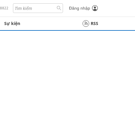
18822
Đăng nhập
Sự kiện
RSS