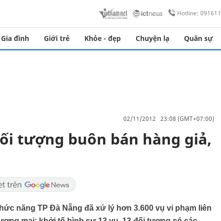
Hotline: 09161
Gia đình
Giới trẻ
Khỏe - đẹp
Chuyện lạ
Quân sự
02/11/2012 23:08 (GMT+07:00)
đối tượng buôn bán hàng giả,
hức năng TP Đà Nẵng đã xử lý hơn 3.600 vụ vi phạm liên
ương mại; khởi tố hình sự 13 vụ, 13 đối tượng có các