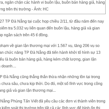
, ngăn chặn các hành vi buôn lậu, buôn bán hàng giả, hàng
ng trên thị trường - Ảnh: HC
27 TP Đà Nẵng tại cuộc họp chiều 2/11, từ đầu năm đến nay
iểm tra 5.032 vụ liên quan đến buôn lậu, hàng giả và gian
ộp ngân sách trên 45 tỉ đồng.
 phạm về gian lận thương mại với 1.567 vụ, tăng 206 vụ so
an chức năng TP Đà Nẵng đã tiến hành khởi tố hình sự 13
yếu là buôn bán hàng giả, hàng kém chất lượng, gian lận
nh doanh…
P Đà Nẵng cũng thẳng thắn thừa nhận những tồn tại trong
n chưa sâu, chưa kịp thời. Do đó, một số lĩnh vực trong công
àng giả và gian lận thương mại...
ng Phùng Tấn Viết đã yêu cầu các đơn vị thành viên trong
kiểm soát thị trường trên tất cả các lĩnh vực để bình ổn thị