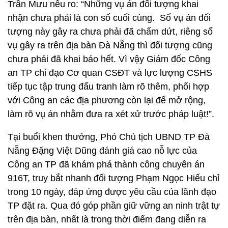
Trần Mưu nêu ro: “Những vụ án đối tượng khai
nhận chưa phải là con số cuối cùng. Số vụ án đối
tượng này gây ra chưa phải đã chấm dứt, riêng số
vụ gây ra trên địa bàn Đà Nẵng thì đối tượng cũng
chưa phải đã khai báo hết. Vì vậy Giám đốc Công
an TP chỉ đạo Cơ quan CSĐT và lực lượng CSHS
tiếp tục tập trung đấu tranh làm rõ thêm, phối hợp
với Công an các địa phương còn lại để mở rộng,
làm rõ vụ án nhằm đưa ra xét xử trước pháp luật!”.
Tại buổi khen thưởng, Phó Chủ tịch UBND TP Đà
Nẵng Đặng Việt Dũng đánh giá cao nỗ lực của
Công an TP đã khám phá thành công chuyên án
916T, truy bắt nhanh đối tượng Phạm Ngọc Hiếu chỉ
trong 10 ngày, đáp ứng được yêu cầu của lãnh đạo
TP đặt ra. Qua đó góp phần giữ vững an ninh trật tự
trên địa bàn, nhất là trong thời điểm đang diễn ra