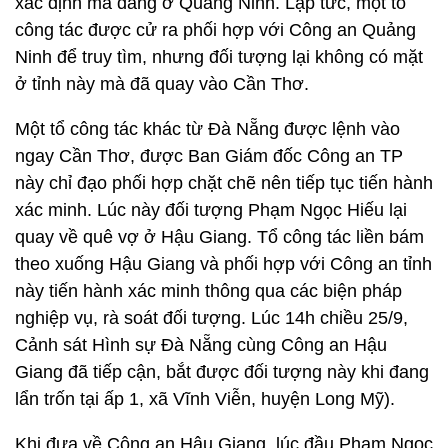
xác định mà đang ở Quảng Ninh. Lập tức, một tổ
công tác được cử ra phối hợp với Công an Quảng
Ninh để truy tìm, nhưng đối tượng lại không có mặt
ở tỉnh này mà đã quay vào Cần Thơ.
Một tổ công tác khác từ Đà Nẵng được lệnh vào
ngay Cần Thơ, được Ban Giám đốc Công an TP
này chỉ đạo phối hợp chặt chẽ nên tiếp tục tiến hành
xác minh. Lúc này đối tượng Phạm Ngọc Hiếu lại
quay về quê vợ ở Hậu Giang. Tổ công tác liền bám
theo xuống Hậu Giang và phối hợp với Công an tỉnh
này tiến hành xác minh thông qua các biện pháp
nghiệp vụ, rà soát đối tượng. Lúc 14h chiều 25/9,
Cảnh sát Hình sự Đà Nẵng cùng Công an Hậu
Giang đã tiếp cận, bắt được đối tượng này khi đang
lẩn trốn tại ấp 1, xã Vĩnh Viễn, huyện Long Mỹ).
Khi đưa về Công an Hậu Giang, lúc đầu Phạm Ngọc