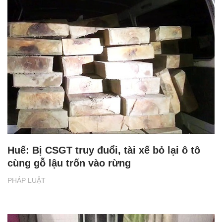
Huế: Bị CSGT truy đuổi, tài xế bỏ lại ô tô
cùng gỗ lậu trốn vào rừng
PHÁP LUẬT