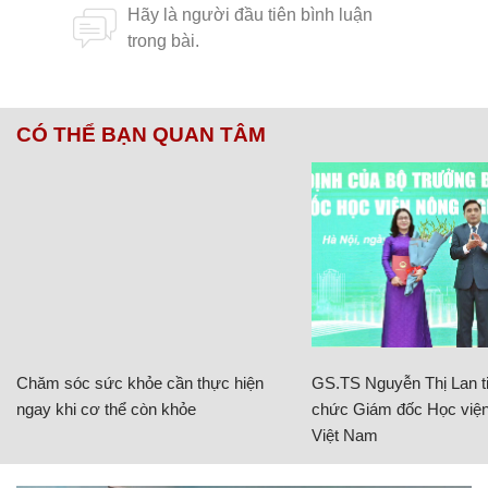
CÓ THỂ BẠN QUAN TÂM
Chăm sóc sức khỏe cần thực hiện
GS.TS Nguyễn Thị Lan ti
ngay khi cơ thể còn khỏe
chức Giám đốc Học viện
Việt Nam