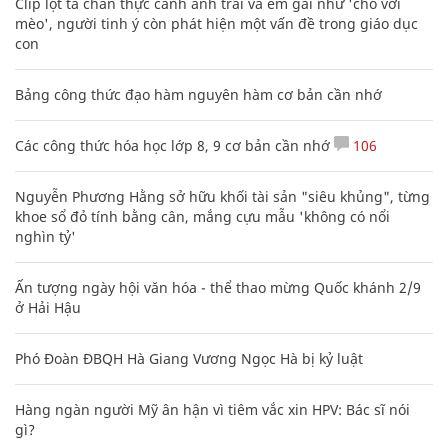
Clip lột tả chân thực cảnh anh trai và em gái như 'chó với
mèo', người tinh ý còn phát hiện một vấn đề trong giáo dục
con
Bảng công thức đạo hàm nguyên hàm cơ bản cần nhớ
Các công thức hóa học lớp 8, 9 cơ bản cần nhớ
106
Nguyễn Phương Hằng sở hữu khối tài sản "siêu khủng", từng
khoe sổ đỏ tính bằng cân, mắng cựu mẫu 'không có nổi
nghìn tỷ'
Ấn tượng ngày hội văn hóa - thể thao mừng Quốc khánh 2/9
ở Hải Hậu
Phó Đoàn ĐBQH Hà Giang Vương Ngọc Hà bị kỷ luật
Hàng ngàn người Mỹ ân hận vì tiêm vắc xin HPV: Bác sĩ nói
gì?