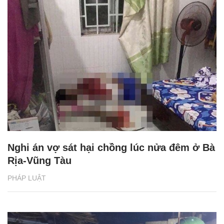
Nghi án vợ sát hại chồng lúc nửa đêm ở Bà
Rịa-Vũng Tàu
PHÁP LUẬT