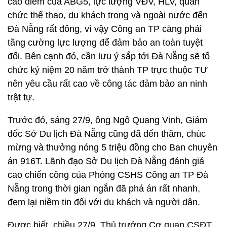
cao điểm của ABG5, lực lượng VĐV, HLV, quan
chức thể thao, du khách trong và ngoài nước đến
Đà Nẵng rất đông, vì vậy Công an TP càng phải
tăng cường lực lượng để đảm bảo an toàn tuyệt
đối. Bên cạnh đó, cần lưu ý sắp tới Đà Nẵng sẽ tổ
chức kỷ niệm 20 năm trở thành TP trực thuộc TƯ
nên yêu cầu rất cao về công tác đảm bảo an ninh
trật tự.
Trước đó, sáng 27/9, ông Ngô Quang Vinh, Giám
đốc Sở Du lịch Đà Nẵng cũng đã dến thăm, chúc
mừng và thưởng nóng 5 triệu đồng cho Ban chuyên
án 916T. Lãnh đạo Sở Du lịch Đà Nẵng đánh giá
cao chiến công của Phòng CSHS Công an TP Đà
Nẵng trong thời gian ngắn đã phá án rất nhanh,
đem lại niềm tin đối với du khách và người dân.
Được biết, chiều 27/9, Thủ trưởng Cơ quan CSĐT