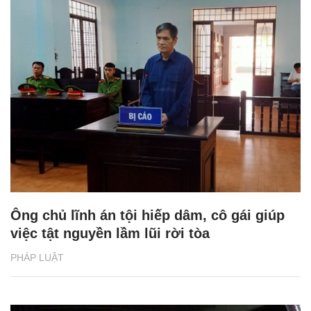
Ông chủ lĩnh án tội hiếp dâm, cô gái giúp
việc tật nguyền lầm lũi rời tòa
PHÁP LUẬT