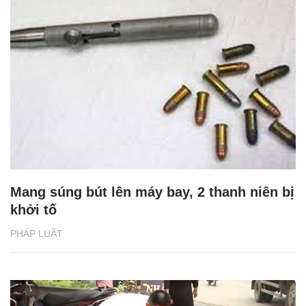
Mang súng bút lên máy bay, 2 thanh niên bị
khởi tố
PHÁP LUẬT