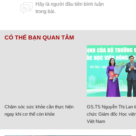
CÓ THỂ BẠN QUAN TÂM
Chăm sóc sức khỏe cần thực hiện
GS.TS Nguyễn Thị Lan ti
ngay khi cơ thể còn khỏe
chức Giám đốc Học viện
Việt Nam