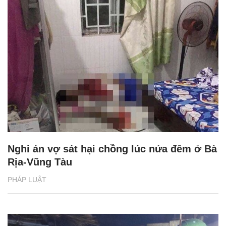
Nghi án vợ sát hại chồng lúc nửa đêm ở Bà
Rịa-Vũng Tàu
PHÁP LUẬT