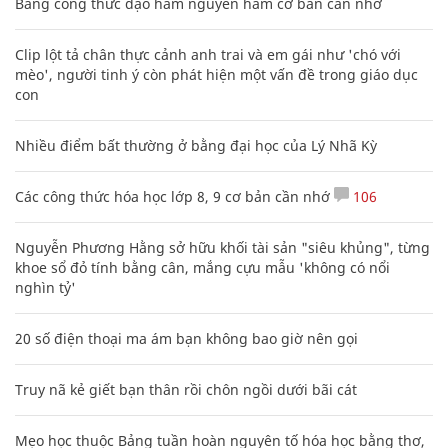
Bảng công thức đạo hàm nguyên hàm cơ bản cần nhớ
Clip lột tả chân thực cảnh anh trai và em gái như 'chó với
mèo', người tinh ý còn phát hiện một vấn đề trong giáo dục
con
Nhiều điểm bất thường ở bằng đại học của Lý Nhã Kỳ
Các công thức hóa học lớp 8, 9 cơ bản cần nhớ
106
Nguyễn Phương Hằng sở hữu khối tài sản "siêu khủng", từng
khoe sổ đỏ tính bằng cân, mắng cựu mẫu 'không có nổi
nghìn tỷ'
20 số điện thoại ma ám bạn không bao giờ nên gọi
Truy nã kẻ giết bạn thân rồi chôn ngồi dưới bãi cát
Mẹo học thuộc Bảng tuần hoàn nguyên tố hóa học bằng thơ,