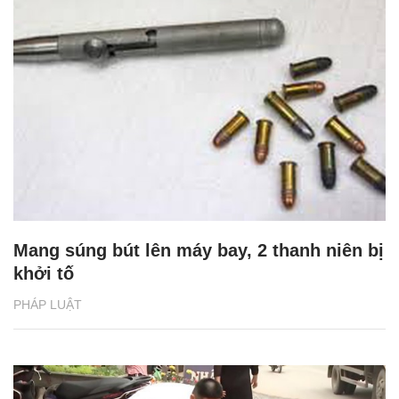
Mang súng bút lên máy bay, 2 thanh niên bị
khởi tố
PHÁP LUẬT