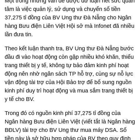
Một trong những vấn đề được dư luận hết sức quan
tâm là việc quản lý, sử dụng và chuyển số tiền
37,275 tỉ đồng của BV Ung thư Đà Nẵng cho Ngân
hàng Bưu điện Liên Việt Hội sở mà Infonet đã nhiều
lần đưa tin.
Theo kết luận thanh tra, BV Ung thư Đà Nẵng bước
đầu đi vào hoạt động còn gặp nhiều khó khăn, thiếu
trang thiết bị y tế, không tự bảo đảm kinh phí hoạt
động nên nhờ ngân sách TP hỗ trợ, cùng sự nỗ lực
vận động tài trợ của Hội Bảo trợ để bổ sung nguồn
kinh phí duy trì hoạt động và mua sắm trang thiết bị
y tế cho BV.
Trong đó có nguồn kinh phí 37,275 tỉ đồng của
Ngân hàng Bưu điện Liên Việt (viết tắt là Ngân hàng
BĐLV) tài trợ cho BV Ung thư mua máy DSA. Số
tiền này là sở hữu hợp pháp của BV theo quy định