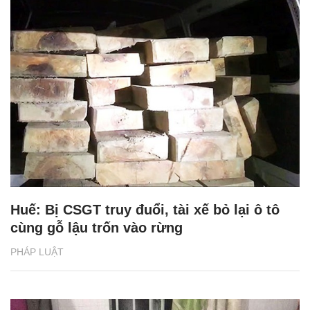
Huế: Bị CSGT truy đuổi, tài xế bỏ lại ô tô
cùng gỗ lậu trốn vào rừng
PHÁP LUẬT