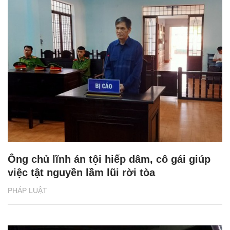
Ông chủ lĩnh án tội hiếp dâm, cô gái giúp
việc tật nguyền lầm lũi rời tòa
PHÁP LUẬT