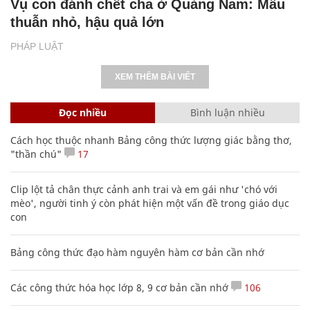
Vụ con đánh chết cha ở Quảng Nam: Mâu
thuẫn nhỏ, hậu quả lớn
PHÁP LUẬT
XEM THÊM BÀI VIẾT
Đọc nhiều
Bình luận nhiều
Cách học thuộc nhanh Bảng công thức lượng giác bằng thơ,
"thần chú"
17
Clip lột tả chân thực cảnh anh trai và em gái như 'chó với
mèo', người tinh ý còn phát hiện một vấn đề trong giáo dục
con
Bảng công thức đạo hàm nguyên hàm cơ bản cần nhớ
Các công thức hóa học lớp 8, 9 cơ bản cần nhớ
106