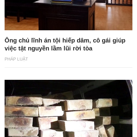
Ông chủ lĩnh án tội hiếp dâm, cô gái giúp
việc tật nguyền lầm lũi rời tòa
PHÁP LUẬT