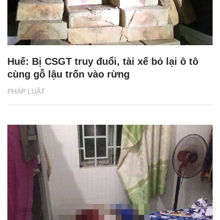
Huế: Bị CSGT truy đuổi, tài xế bỏ lại ô tô
cùng gỗ lậu trốn vào rừng
PHÁP LUẬT