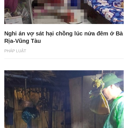
Nghi án vợ sát hại chồng lúc nửa đêm ở Bà
Rịa-Vũng Tàu
PHÁP LUẬT