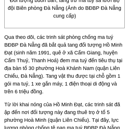
Đối tượng buôn bán, tàng trữ ma tuý sa lưới Bộ
đội Biên phòng Đà Nẵng (Ảnh do BĐBP Đà Nẵng
cung cấp)
Qua theo dõi, các trinh sát phòng chống ma tuý
BĐBP Đà Nẵng đã bắt quả tang đối tượng Hồ Minh
Đạt (sinh năm 1991, quê ở xã Cẩm Giang, huyện
Cẩm Thuý, Thanh Hoá) đem ma tuý đến tiêu thụ tại
địa bàn tổ 30 phường Hoà Khánh Nam (quận Liên
Chiểu, Đà Nẵng). Tang vật thu được tại chỗ gồm 1
gói ma tuý, 1 xe gắn máy, 1 điện thoại di động và
trên 6 triệu đồng.
Từ lời khai nóng của Hồ Minh Đạt, các trinh sát đã
ập đến nơi đối tượng này đang thuê trọ ở tổ 5
phường Hoà Minh (quận Liên Chiểu). Tại đây, lực
lượng phòng chống tệ nạn ma tuý BĐBP Đà Nẵng