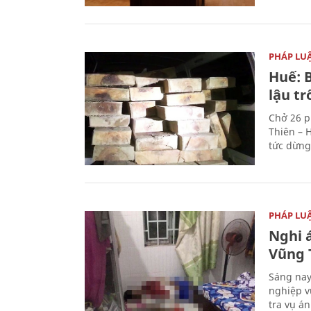
PHÁP LU
Huế: B
lậu t
Chở 26 p
Thiên – 
tức dừng
PHÁP LU
Nghi á
Vũng 
Sáng nay
nghiệp v
tra vụ á