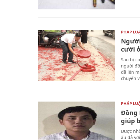
PHÁP LU
Người
cưới ở
Sau bị c
người đố
đã lên m
chuyển v
PHÁP LU
Đồng 
giúp 
Được nhờ
ẩu đả vớ