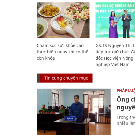
Chăm sóc sức khỏe cần
GS.TS Nguyễn Thị 
thực hiện ngay khi cơ thể
tiếp tục giữ chức 
còn khỏe
đốc Học viện Nông
nghiệp Việt Nam
Tin cùng chuyên mục
PHÁP LU
Ông ch
nguyền
Trong thờ
nhiều lầ