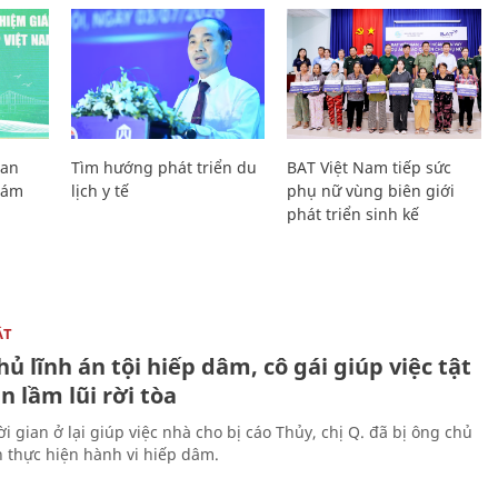
Lan
Tìm hướng phát triển du
BAT Việt Nam tiếp sức
Giám
lịch y tế
phụ nữ vùng biên giới
phát triển sinh kế
ẬT
ủ lĩnh án tội hiếp dâm, cô gái giúp việc tật
 lầm lũi rời tòa
i gian ở lại giúp việc nhà cho bị cáo Thủy, chị Q. đã bị ông chủ
n thực hiện hành vi hiếp dâm.