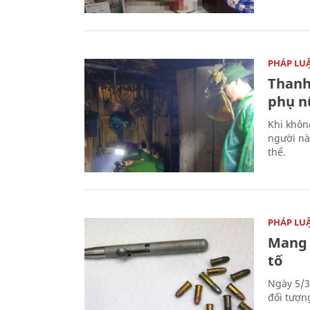
PHÁP LU
Thanh
phụ nữ
Khi khôn
người nà
thể.
PHÁP LU
Mang 
tố
Ngày 5/3
đối tượn