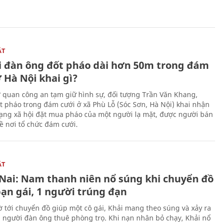
ẬT
 đàn ông đốt pháo dài hơn 50m trong đám
 Hà Nội khai gì?
ơ quan công an tạm giữ hình sự, đối tượng Trần Văn Khang,
t pháo trong đám cưới ở xã Phù Lỗ (Sóc Sơn, Hà Nội) khai nhận
ạng xã hội đặt mua pháo của một người lạ mặt, được người bán
ề nơi tổ chức đám cưới.
ẬT
Nai: Nam thanh niên nổ súng khi chuyển đồ
bạn gái, 1 người trúng đạn
 tới chuyển đồ giúp một cô gái, Khải mang theo súng và xảy ra
i người đàn ông thuê phòng trọ. Khi nạn nhân bỏ chạy, Khải nổ