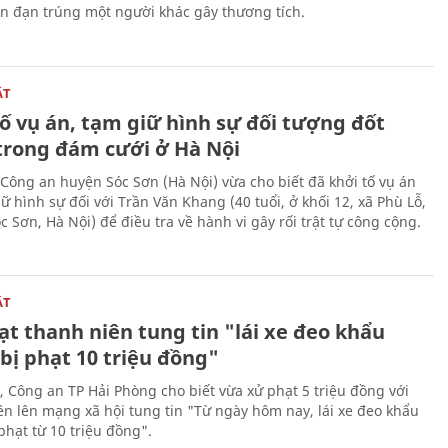
ên đạn trúng một người khác gây thương tích.
ẬT
ố vụ án, tạm giữ hình sự đối tượng đốt
trong đám cưới ở Hà Nội
Công an huyện Sóc Sơn (Hà Nội) vừa cho biết đã khởi tố vụ án
ữ hình sự đối với Trần Văn Khang (40 tuổi, ở khối 12, xã Phù Lỗ,
 Sơn, Hà Nội) để điều tra về hành vi gây rối trật tự công cộng.
ẬT
t thanh niên tung tin "lái xe đeo khẩu
bị phạt 10 triệu đồng"
, Công an TP Hải Phòng cho biết vừa xử phạt 5 triệu đồng với
ên lên mạng xã hội tung tin "Từ ngày hôm nay, lái xe đeo khẩu
phạt từ 10 triệu đồng".