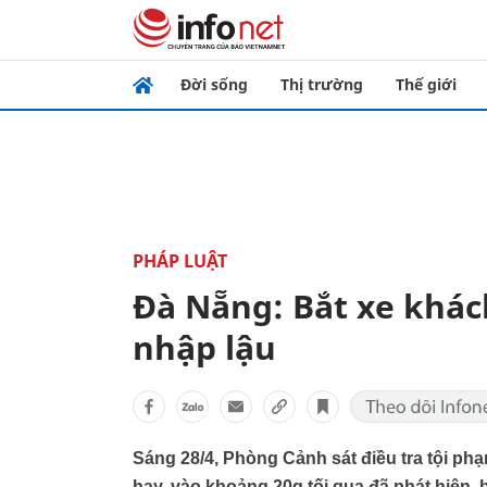
Đời sống
Thị trường
Thế giới
PHÁP LUẬT
Đà Nẵng: Bắt xe khách
nhập lậu
Sáng 28/4, Phòng Cảnh sát điều tra tội phạ
hay, vào khoảng 20g tối qua đã phát hiện,