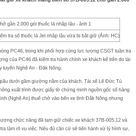
tra số thuốc lá Jet nhập lậu vừa bị bắt giữ (Ảnh: HC)
ng PC46, trong khi phối hợp cùng lực lượng CSGT tuần tra
ng của PC46 đã kiểm tra hành chính xe khách kể trên do tài
ạy tuyến Nghệ An - Đăk Nông.
g giấu dưới gầm giường nằm của khách. Tài xế Lê Đức Tú
hông xuất trình được giấy tờ chứng minh nguồn gốc số hàng
 Vinh (Nghệ An) thuê chở vào bến xe tỉnh Đắk Nông nhưng
ượng chức năng đã tạm giữ chiếc xe khách 37B-005.12 và
u tra làm rõ vụ việc. Nếu đủ căn cứ sẽ tiến hành xử lý hình sự,