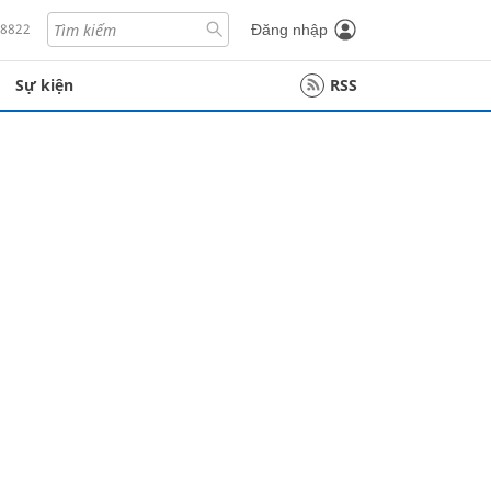
18822
Đăng nhập
Sự kiện
RSS