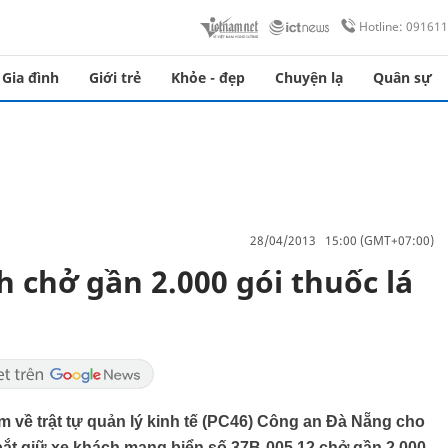
Hotline: 09161
Gia đình
Giới trẻ
Khỏe - đẹp
Chuyện lạ
Quân sự
28/04/2013 15:00 (GMT+07:00)
 chở gần 2.000 gói thuốc lá
m về trật tự quản lý kinh tế (PC46) Công an Đà Nẵng cho
 bắt giữ xe khách mang biển số 37B-005.12 chở gần 2.000