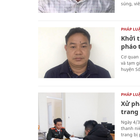
súng, vi
PHÁP LU
Khởi t
pháo 
Cơ quan 
và tạm gi
huyện Sóc
PHÁP LU
Xử phạ
trang 
Ngày 4/3
thanh ni
trang bị 