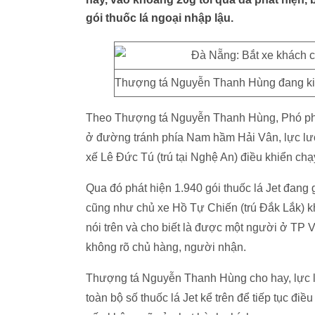
gói thuốc lá ngoại nhập lậu.
Thượng tá Nguyễn Thanh Hùng đang kiểm 
Theo Thượng tá Nguyễn Thanh Hùng, Phó phò
ở đường tránh phía Nam hầm Hải Vân, lực lượ
xế Lê Đức Tú (trú tại Nghệ An) điều khiển ch
Qua đó phát hiện 1.940 gói thuốc lá Jet đan
cũng như chủ xe Hồ Tự Chiến (trú Đắk Lắk) k
nói trên và cho biết là được một người ở TP
không rõ chủ hàng, người nhận.
Thượng tá Nguyễn Thanh Hùng cho hay, lực l
toàn bộ số thuốc lá Jet kể trên để tiếp tục điề