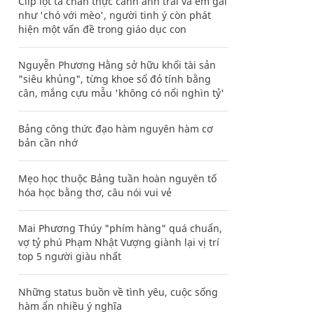
Clip lột tả chân thực cảnh anh trai và em gái
như 'chó với mèo', người tinh ý còn phát
hiện một vấn đề trong giáo dục con
Nguyễn Phương Hằng sở hữu khối tài sản
"siêu khủng", từng khoe sổ đỏ tính bằng
cân, mắng cựu mẫu 'không có nổi nghìn tỷ'
Bảng công thức đạo hàm nguyên hàm cơ
bản cần nhớ
Mẹo học thuộc Bảng tuần hoàn nguyên tố
hóa học bằng thơ, câu nói vui vẻ
Mai Phương Thúy "phím hàng" quá chuẩn,
vợ tỷ phú Phạm Nhật Vượng giành lại vị trí
top 5 người giàu nhất
Những status buồn về tình yêu, cuộc sống
hàm ẩn nhiều ý nghĩa