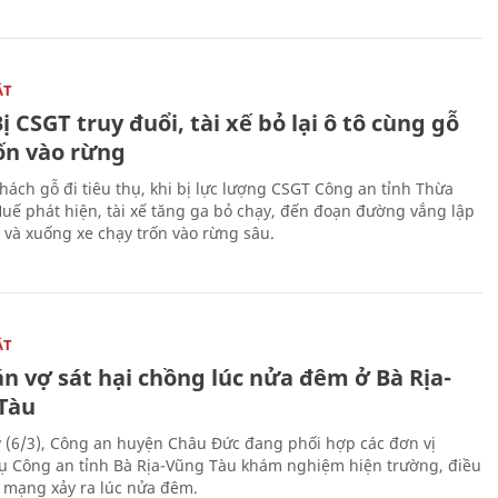
ẬT
ị CSGT truy đuổi, tài xế bỏ lại ô tô cùng gỗ
rốn vào rừng
hách gỗ đi tiêu thụ, khi bị lực lượng CSGT Công an tỉnh Thừa
Huế phát hiện, tài xế tăng ga bỏ chạy, đến đoạn đường vắng lập
 và xuống xe chạy trốn vào rừng sâu.
ẬT
n vợ sát hại chồng lúc nửa đêm ở Bà Rịa-
Tàu
 (6/3), Công an huyện Châu Đức đang phối hợp các đơn vị
ụ Công an tỉnh Bà Rịa-Vũng Tàu khám nghiệm hiện trường, điều
n mạng xảy ra lúc nửa đêm.