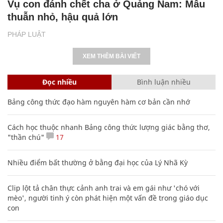
Vụ con đánh chết cha ở Quảng Nam: Mâu
thuẫn nhỏ, hậu quả lớn
PHÁP LUẬT
XEM THÊM BÀI VIẾT
Đọc nhiều
Bình luận nhiều
Bảng công thức đạo hàm nguyên hàm cơ bản cần nhớ
Cách học thuộc nhanh Bảng công thức lượng giác bằng thơ,
"thần chú"
17
Nhiều điểm bất thường ở bằng đại học của Lý Nhã Kỳ
Clip lột tả chân thực cảnh anh trai và em gái như 'chó với
mèo', người tinh ý còn phát hiện một vấn đề trong giáo dục
con