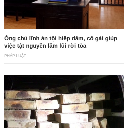
Ông chủ lĩnh án tội hiếp dâm, cô gái giúp
việc tật nguyền lầm lũi rời tòa
PHÁP LUẬT