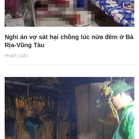
Nghi án vợ sát hại chồng lúc nửa đêm ở Bà
Rịa-Vũng Tàu
PHÁP LUẬT