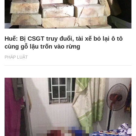
Huế: Bị CSGT truy đuổi, tài xế bỏ lại ô tô
cùng gỗ lậu trốn vào rừng
PHÁP LUẬT