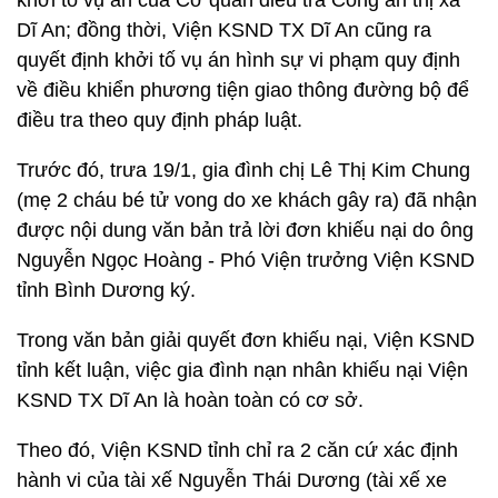
khởi tố vụ án của Cơ quan điều tra Công an thị xã
Dĩ An; đồng thời, Viện KSND TX Dĩ An cũng ra
quyết định khởi tố vụ án hình sự vi phạm quy định
về điều khiển phương tiện giao thông đường bộ để
điều tra theo quy định pháp luật.
Trước đó, trưa 19/1, gia đình chị Lê Thị Kim Chung
(mẹ 2 cháu bé tử vong do xe khách gây ra) đã nhận
được nội dung văn bản trả lời đơn khiếu nại do ông
Nguyễn Ngọc Hoàng - Phó Viện trưởng Viện KSND
tỉnh Bình Dương ký.
Trong văn bản giải quyết đơn khiếu nại, Viện KSND
tỉnh kết luận, việc gia đình nạn nhân khiếu nại Viện
KSND TX Dĩ An là hoàn toàn có cơ sở.
Theo đó, Viện KSND tỉnh chỉ ra 2 căn cứ xác định
hành vi của tài xế Nguyễn Thái Dương (tài xế xe