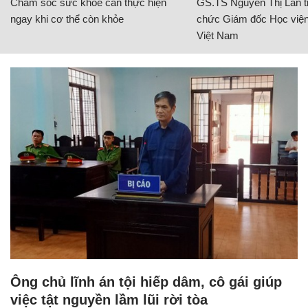
Chăm sóc sức khỏe cần thực hiện
GS.TS Nguyễn Thị Lan ti
ngay khi cơ thể còn khỏe
chức Giám đốc Học viện
Việt Nam
Ông chủ lĩnh án tội hiếp dâm, cô gái giúp
việc tật nguyền lầm lũi rời tòa