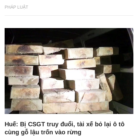
PHÁP LUẬT
Huế: Bị CSGT truy đuổi, tài xế bỏ lại ô tô
cùng gỗ lậu trốn vào rừng