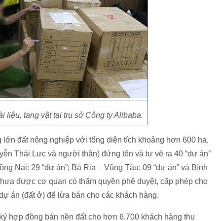
i liệu, tang vật tại trụ sở Công ty Alibaba.
lớn đất nông nghiệp với tổng diện tích khoảng hơn 600 ha,
ễn Thái Lực và người thân) đứng tên và tự vẽ ra 40 “dự án”
Đồng Nai: 29 “dự án”; Bà Rịa – Vũng Tàu: 09 “dự án” và Bình
, chưa được cơ quan có thẩm quyền phê duyệt, cấp phép cho
dự án (đất ở) để lừa bán cho các khách hàng.
 ký hợp đồng bán nền đất cho hơn 6.700 khách hàng thu