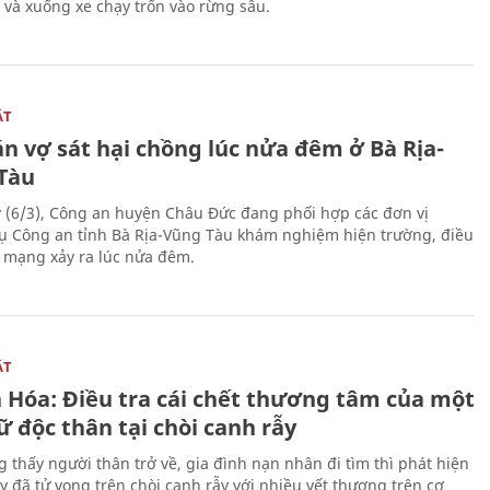
 và xuống xe chạy trốn vào rừng sâu.
ẬT
n vợ sát hại chồng lúc nửa đêm ở Bà Rịa-
Tàu
 (6/3), Công an huyện Châu Đức đang phối hợp các đơn vị
ụ Công an tỉnh Bà Rịa-Vũng Tàu khám nghiệm hiện trường, điều
n mạng xảy ra lúc nửa đêm.
ẬT
 Hóa: Điều tra cái chết thương tâm của một
 độc thân tại chòi canh rẫy
g thấy người thân trở về, gia đình nạn nhân đi tìm thì phát hiện
y đã tử vong trên chòi canh rẫy với nhiều vết thương trên cơ