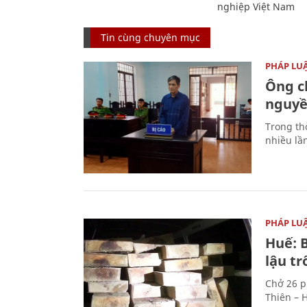
nghiệp Việt Nam
Tin cùng chuyên mục
PHÁP LU
Ông ch
nguyền
Trong thờ
nhiều lầ
PHÁP LU
Huế: B
lậu t
Chở 26 p
Thiên – 