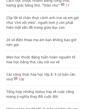
Cách học thuộc nhanh Bảng công thức
lượng giác bằng thơ, "thần chú"
17
Clip lột tả chân thực cảnh anh trai và em gái
như 'chó với mèo', người tinh ý còn phát
hiện một vấn đề trong giáo dục con
20 số điện thoại ma ám bạn không bao giờ
nên gọi
Mẹo học thuộc Bảng tuần hoàn nguyên tố
hóa học bằng thơ, câu nói vui vẻ
Các công thức hóa học lớp 8, 9 cơ bản cần
nhớ
106
Tổng hợp những status hay về cuộc sống
mang ý nghĩa thay đổi cuộc đời
Hàng ngàn người Mỹ ân hận vì tiêm vắc xin