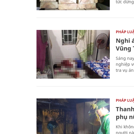
tức dừng
PHÁP LU
Nghi á
Vũng 
Sáng nay
nghiệp v
tra vụ á
PHÁP LU
Thanh
phụ nữ
Khi khôn
người nà