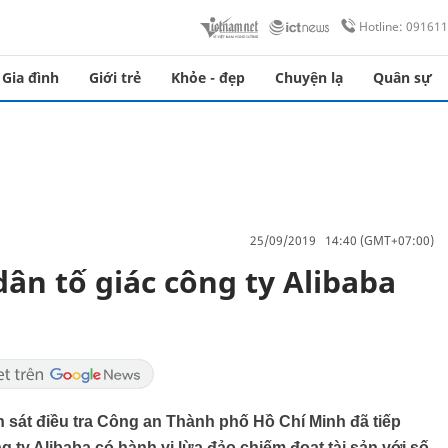
Hotline: 09161
Gia đình
Giới trẻ
Khỏe - đẹp
Chuyện lạ
Quân sự
25/09/2019 14:40 (GMT+07:00)
ân tố giác công ty Alibaba
 sát điều tra Công an Thành phố Hồ Chí Minh đã tiếp
 ty Alibaba có hành vi lừa đảo chiếm đoạt tài sản với số