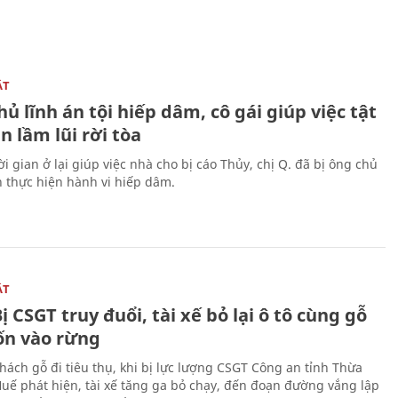
ẬT
ủ lĩnh án tội hiếp dâm, cô gái giúp việc tật
 lầm lũi rời tòa
i gian ở lại giúp việc nhà cho bị cáo Thủy, chị Q. đã bị ông chủ
n thực hiện hành vi hiếp dâm.
ẬT
ị CSGT truy đuổi, tài xế bỏ lại ô tô cùng gỗ
rốn vào rừng
hách gỗ đi tiêu thụ, khi bị lực lượng CSGT Công an tỉnh Thừa
Huế phát hiện, tài xế tăng ga bỏ chạy, đến đoạn đường vắng lập