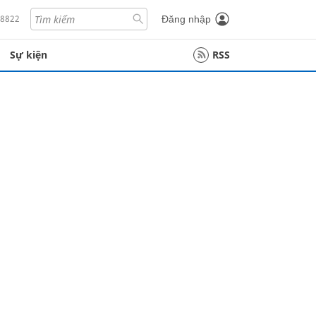
18822
Đăng nhập
Sự kiện
RSS