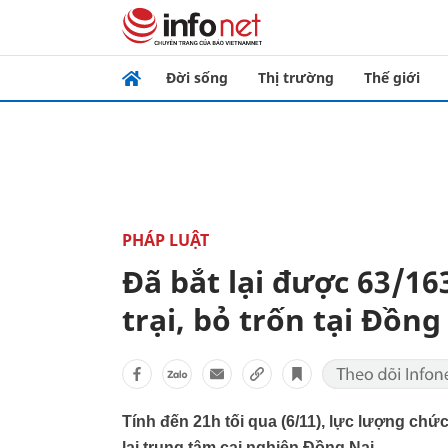
Đời sống
Thị trường
Thế giới
PHÁP LUẬT
Đã bắt lại được 63/16
trại, bỏ trốn tại Đồng
Tính đến 21h tối qua (6/11), lực lượng chức
lại trung tâm cai nghiện Đồng Nai.