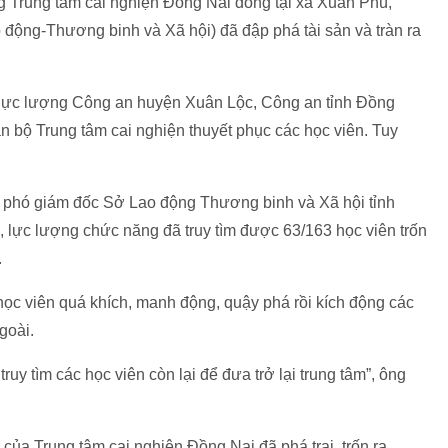
ong Trung tâm cai nghiện Đồng Nai đóng tại xã Xuân Phú,
động-Thương binh và Xã hội) đã đập phá tài sản và tràn ra
, lực lượng Công an huyện Xuân Lộc, Công an tỉnh Đồng
n bộ Trung tâm cai nghiện thuyết phục các học viên. Tuy
- phó giám đốc Sở Lao động Thương binh và Xã hội tỉnh
), lực lượng chức năng đã truy tìm được 63/163 học viên trốn
.
ọc viên quá khích, manh động, quậy phá rồi kích động các
ngoài.
y tìm các học viên còn lại để đưa trở lại trung tâm”, ông
của Trung tâm cai nghiện Đồng Nai đã phá trại, trốn ra