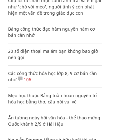
Clip lột tả chân thực cảnh anh trai và em gái
như 'chó với mèo', người tinh ý còn phát
hiện một vấn đề trong giáo dục con
Bảng công thức đạo hàm nguyên hàm cơ
bản cần nhớ
20 số điện thoại ma ám bạn không bao giờ
nên gọi
Các công thức hóa học lớp 8, 9 cơ bản cần
nhớ
106
Mẹo học thuộc Bảng tuần hoàn nguyên tố
hóa học bằng thơ, câu nói vui vẻ
Ấn tượng ngày hội văn hóa - thể thao mừng
Quốc khánh 2/9 ở Hải Hậu
Nguyễn Phương Hằng sở hữu khối tài sản