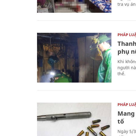
tra vụ á
PHÁP LU
Thanh
phụ nữ
Khi khôn
người nà
thể.
PHÁP LU
Mang 
tố
Ngày 5/3