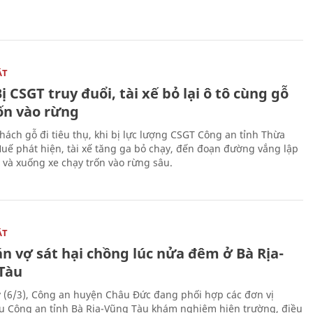
ẬT
ị CSGT truy đuổi, tài xế bỏ lại ô tô cùng gỗ
rốn vào rừng
hách gỗ đi tiêu thụ, khi bị lực lượng CSGT Công an tỉnh Thừa
Huế phát hiện, tài xế tăng ga bỏ chạy, đến đoạn đường vắng lập
 và xuống xe chạy trốn vào rừng sâu.
ẬT
n vợ sát hại chồng lúc nửa đêm ở Bà Rịa-
Tàu
 (6/3), Công an huyện Châu Đức đang phối hợp các đơn vị
ụ Công an tỉnh Bà Rịa-Vũng Tàu khám nghiệm hiện trường, điều