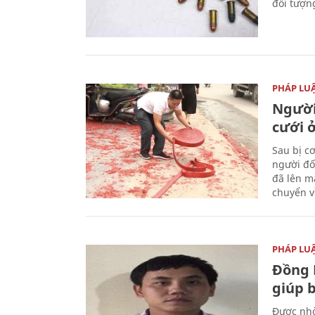
đối tượn
PHÁP LU
Người
cưới ở
Sau bị c
người đố
đã lên m
chuyển v
PHÁP LU
Đồng 
giúp 
Được nhờ