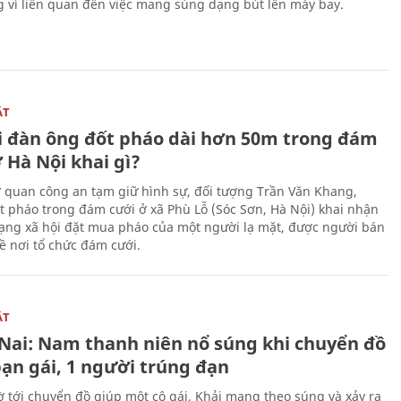
g vì liên quan đến việc mang súng dạng bút lên máy bay.
ẬT
 đàn ông đốt pháo dài hơn 50m trong đám
 Hà Nội khai gì?
ơ quan công an tạm giữ hình sự, đối tượng Trần Văn Khang,
t pháo trong đám cưới ở xã Phù Lỗ (Sóc Sơn, Hà Nội) khai nhận
ạng xã hội đặt mua pháo của một người lạ mặt, được người bán
ề nơi tổ chức đám cưới.
ẬT
Nai: Nam thanh niên nổ súng khi chuyển đồ
bạn gái, 1 người trúng đạn
 tới chuyển đồ giúp một cô gái, Khải mang theo súng và xảy ra