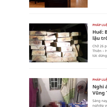
PHÁP LU
Huế: B
lậu t
Chở 26 p
Thiên – 
tức dừng
PHÁP LU
Nghi á
Vũng 
Sáng nay
nghiệp v