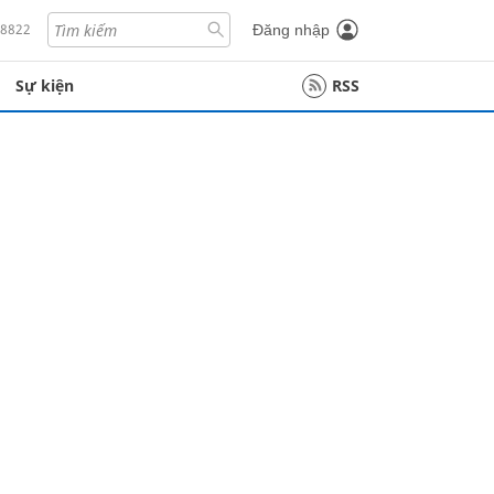
18822
Đăng nhập
Sự kiện
RSS