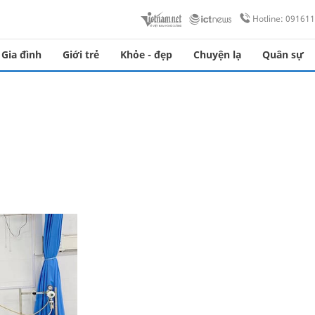
Hotline: 09161
Gia đình
Giới trẻ
Khỏe - đẹp
Chuyện lạ
Quân sự