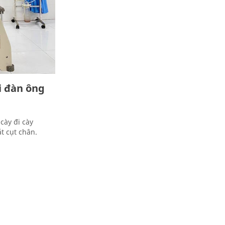
i đàn ông
cày đi cày
t cụt chân.