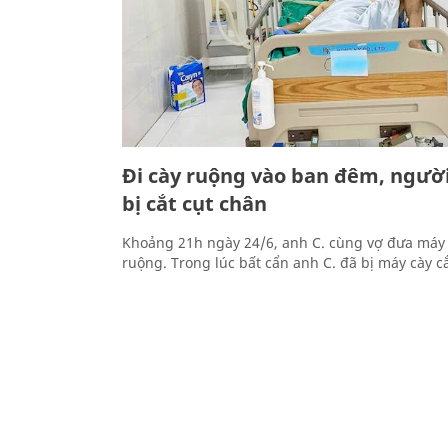
Đi cày ruộng vào ban đêm, ngườ
bị cắt cụt chân
Khoảng 21h ngày 24/6, anh C. cùng vợ đưa máy 
ruộng. Trong lúc bất cẩn anh C. đã bị máy cày cắ