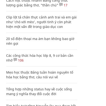
Cách học thuộc nhanh Bảng công thức
lượng giác bằng thơ, "thần chú"
17
Clip lột tả chân thực cảnh anh trai và em gái
như 'chó với mèo', người tinh ý còn phát
hiện một vấn đề trong giáo dục con
20 số điện thoại ma ám bạn không bao giờ
nên gọi
Các công thức hóa học lớp 8, 9 cơ bản cần
nhớ
106
Mẹo học thuộc Bảng tuần hoàn nguyên tố
hóa học bằng thơ, câu nói vui vẻ
Tổng hợp những status hay về cuộc sống
mang ý nghĩa thay đổi cuộc đời
Tìm hiểu tư tưởng Nguyễn Du qua đoạn kết