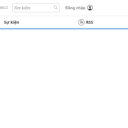
18822
Đăng nhập
Sự kiện
RSS