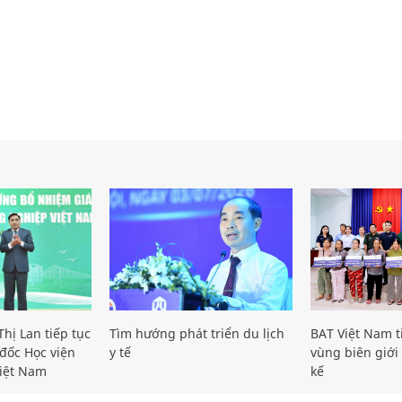
hị Lan tiếp tục
Tìm hướng phát triển du lịch
BAT Việt Nam t
đốc Học viện
y tế
vùng biên giới 
iệt Nam
kế