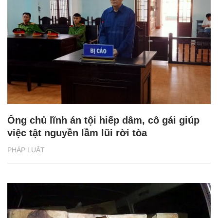
Ông chủ lĩnh án tội hiếp dâm, cô gái giúp
việc tật nguyền lầm lũi rời tòa
PHÁP LUẬT