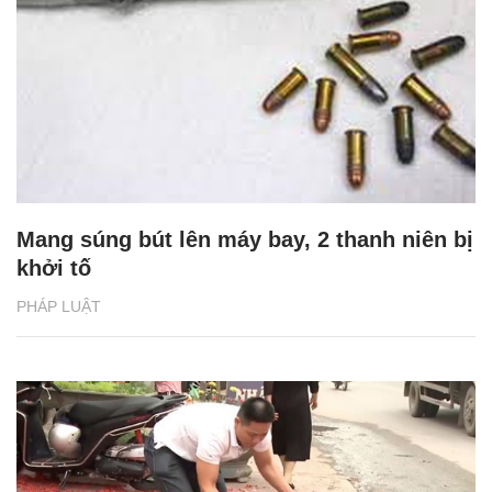
Mang súng bút lên máy bay, 2 thanh niên bị
khởi tố
PHÁP LUẬT