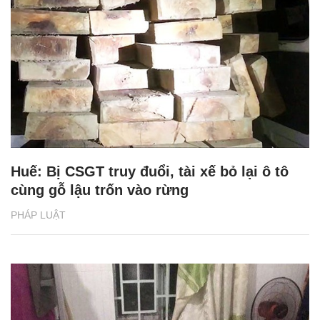
Huế: Bị CSGT truy đuổi, tài xế bỏ lại ô tô
cùng gỗ lậu trốn vào rừng
PHÁP LUẬT