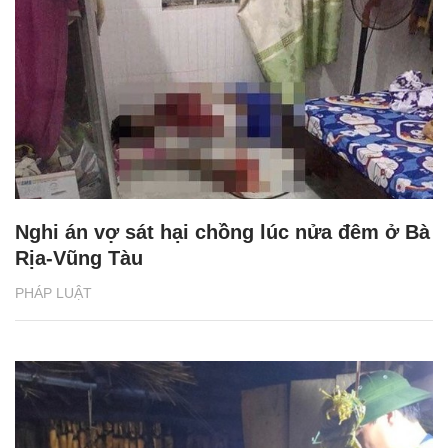
Nghi án vợ sát hại chồng lúc nửa đêm ở Bà
Rịa-Vũng Tàu
PHÁP LUẬT