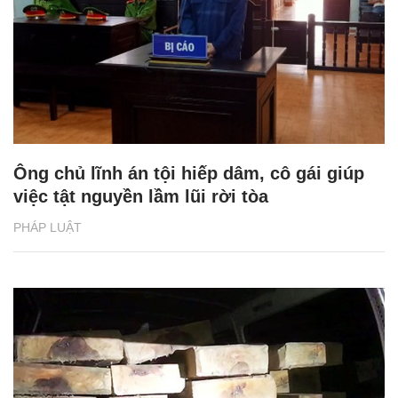
Ông chủ lĩnh án tội hiếp dâm, cô gái giúp
việc tật nguyền lầm lũi rời tòa
PHÁP LUẬT