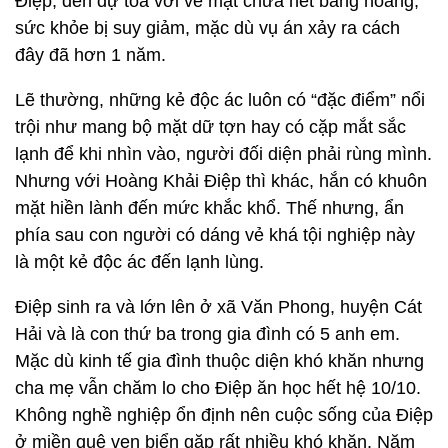
Điệp, đến dự tòa với vẻ mặt chưa hết bàng hoàng,
sức khỏe bị suy giảm, mặc dù vụ án xảy ra cách
đây đã hơn 1 năm.
Lẽ thường, những kẻ độc ác luôn có “đặc điểm” nổi
trội như mang bộ mặt dữ tợn hay có cặp mắt sắc
lạnh để khi nhìn vào, người đối diện phải rùng mình.
Nhưng với Hoàng Khải Điệp thì khác, hắn có khuôn
mặt hiền lành đến mức khắc khổ. Thế nhưng, ẩn
phía sau con người có dáng vẻ khá tội nghiệp này
là một kẻ độc ác đến lạnh lùng.
Điệp sinh ra và lớn lên ở xã Văn Phong, huyện Cát
Hải và là con thứ ba trong gia đình có 5 anh em.
Mặc dù kinh tế gia đình thuộc diện khó khăn nhưng
cha mẹ vẫn chăm lo cho Điệp ăn học hết hệ 10/10.
Không nghề nghiệp ổn định nên cuộc sống của Điệp
ở miền quê ven biển gặp rất nhiều khó khăn. Năm