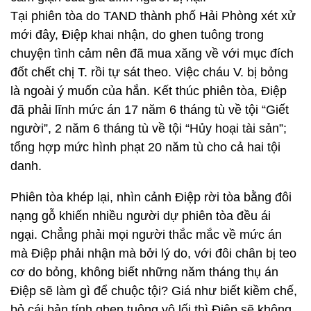
Tại phiên tòa do TAND thành phố Hải Phòng xét xử
mới đây, Điệp khai nhận, do ghen tuông trong
chuyện tình cảm nên đã mua xăng về với mục đích
đốt chết chị T. rồi tự sát theo. Việc cháu V. bị bỏng
là ngoài ý muốn của hắn. Kết thúc phiên tòa, Điệp
đã phải lĩnh mức án 17 năm 6 tháng tù về tội “Giết
người”, 2 năm 6 tháng tù về tội “Hủy hoại tài sản”;
tổng hợp mức hình phạt 20 năm tù cho cả hai tội
danh.
Phiên tòa khép lại, nhìn cảnh Điệp rời tòa bằng đôi
nạng gỗ khiến nhiều người dự phiên tòa đều ái
ngại. Chẳng phải mọi người thắc mắc về mức án
mà Điệp phải nhận mà bởi lý do, với đôi chân bị teo
cơ do bỏng, không biết những năm tháng thụ án
Điệp sẽ làm gì để chuộc tội? Giá như biết kiềm chế,
bỏ cái bản tính ghen tuông vô lối thì Điệp sẽ không