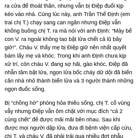
ra cửa để thoát thân, nhưng vẫn bị Điệp đuổi kịp
kéo vào nhà. Cùng lúc này, anh Trần Thế Định (em
trai chị T.) chạy sang can ngăn nhưng Điệp vẫn
không buông chị T. ra mà nói với anh Định: “Mày bế
con V. ra ngoài không tao bật lửa chết cả lũ bây
giờ!”. Cháu V. thấy mẹ bị Điệp giữ nên nhất quyết
bám lấy mẹ và khóc. Trong khi anh Định chưa kịp
xử trí, còn cháu V. đang sợ hãi, gào khóc, Điệp đã
nhẫn tâm bật lửa, ngọn lửa bốc cháy dữ dội đã biến
căn nhà nhỏ thành biển lửa và 3 người thành những
ngọn đuốc sống.
Bị “chồng hờ” phóng hỏa thiêu sống, chị T. cố vùng
vẫy nhưng Điệp vẫn ôm chặt với mục đích “cả 2
cùng chết” để được mãi mãi bên nhau. Sau khi
được mọi người dập lửa, đưa đi bệnh viện cấp cứu,
chị T. và cháu V. đã phải trải qua nhiều đợt phẫu