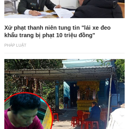
Xử phạt thanh niên tung tin "lái xe đeo
khẩu trang bị phạt 10 triệu đồng"
PHÁP LUẬT