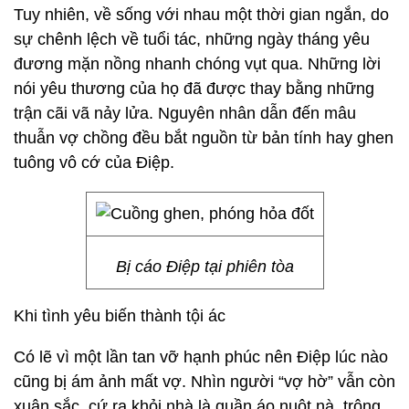
Tuy nhiên, về sống với nhau một thời gian ngắn, do
sự chênh lệch về tuổi tác, những ngày tháng yêu
đương mặn nồng nhanh chóng vụt qua. Những lời
nói yêu thương của họ đã được thay bằng những
trận cãi vã nảy lửa. Nguyên nhân dẫn đến mâu
thuẫn vợ chồng đều bắt nguồn từ bản tính hay ghen
tuông vô cớ của Điệp.
Bị cáo Điệp tại phiên tòa
Khi tình yêu biến thành tội ác
Có lẽ vì một lần tan vỡ hạnh phúc nên Điệp lúc nào
cũng bị ám ảnh mất vợ. Nhìn người “vợ hờ” vẫn còn
xuân sắc, cứ ra khỏi nhà là quần áo nuột nà, trông