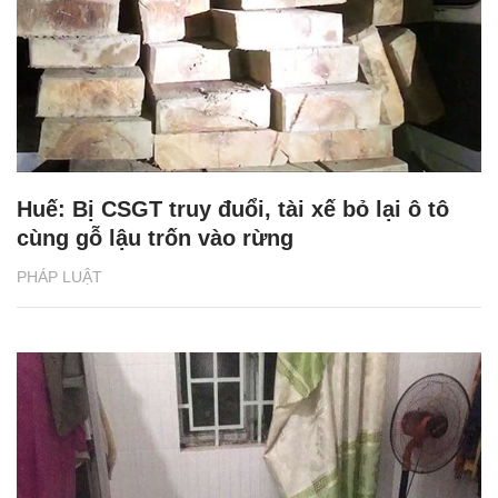
Huế: Bị CSGT truy đuổi, tài xế bỏ lại ô tô
cùng gỗ lậu trốn vào rừng
PHÁP LUẬT