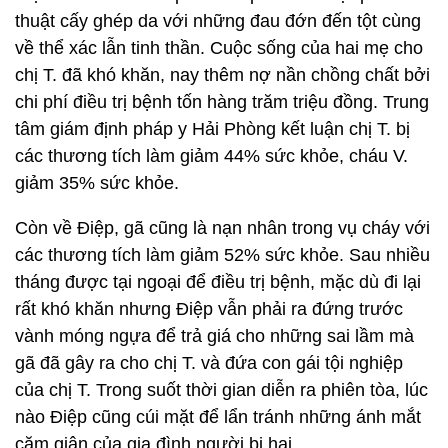
thuật cấy ghép da với những đau đớn đến tột cùng
về thể xác lẫn tinh thần. Cuộc sống của hai mẹ cho
chị T. đã khó khăn, nay thêm nợ nần chồng chất bởi
chi phí điều trị bệnh tốn hàng trăm triệu đồng. Trung
tâm giám định pháp y Hải Phòng kết luận chị T. bị
các thương tích làm giảm 44% sức khỏe, cháu V.
giảm 35% sức khỏe.
Còn về Điệp, gã cũng là nạn nhân trong vụ cháy với
các thương tích làm giảm 52% sức khỏe. Sau nhiều
tháng được tại ngoại để điều trị bệnh, mặc dù đi lại
rất khó khăn nhưng Điệp vẫn phải ra đứng trước
vành móng ngựa để trả giá cho những sai lầm mà
gã đã gây ra cho chị T. và đứa con gái tội nghiệp
của chị T. Trong suốt thời gian diễn ra phiên tòa, lúc
nào Điệp cũng cúi mặt để lẩn tránh những ánh mắt
căm giận của gia đình người bị hại.