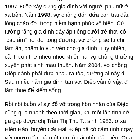
1997, Điệp xây dựng gia đình với người phụ nữ ở
xã bên. Năm 1998, vợ chồng đón đứa con trai đầu
lòng chào đời trong niềm hạnh phúc vô biên. Cứ
tưởng rằng gia đình đầy ắp tiếng cười trẻ thơ, có
“cậu ấm” nối dõi tông đường, vợ chồng sẽ tu chí
làm ăn, chăm lo vun vén cho gia đình. Tuy nhiên,
cảnh con thơ nheo nhóc khiến hai vợ chồng thường
xuyên phát sinh mâu thuẫn. Năm 2004, vợ chồng
Diệp đành phải đưa nhau ra tòa, đường ai nấy đi.
Sau nhiều năm gia đình tan vỡ, Điệp vẫn ở vậy, đi
làm thuê để kiếm sống.
Rồi nỗi buồn vì sự đổ vỡ trong hôn nhân của Điệp
cũng qua nhanh theo thời gian, khi một lần tình cờ
gã gặp được chị Trần Thị Thu T., sinh 1983, ở xã
Hiền Hào, huyện Cát Hải. Điệp đã có cảm tình ngay
với người đàn bà một con từ cái nhìn đầu tiên. Qua