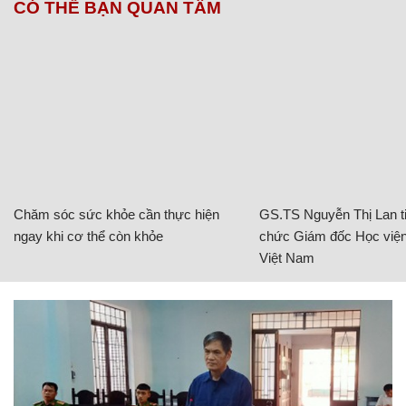
CÓ THỂ BẠN QUAN TÂM
Chăm sóc sức khỏe cần thực hiện
GS.TS Nguyễn Thị Lan ti
ngay khi cơ thể còn khỏe
chức Giám đốc Học viện
Việt Nam