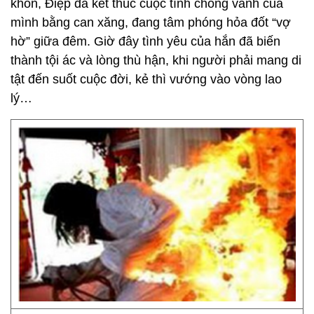
khôn, Điệp đã kết thúc cuộc tình chóng vánh của
mình bằng can xăng, đang tâm phóng hỏa đốt “vợ
hờ” giữa đêm. Giờ đây tình yêu của hắn đã biến
thành tội ác và lòng thù hận, khi người phải mang di
tật đến suốt cuộc đời, kẻ thì vướng vào vòng lao
lý…