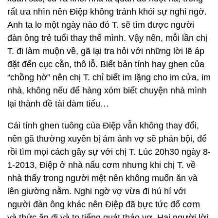
rất ưa nhìn nên Điệp không tránh khỏi sự nghi ngờ.
Anh ta lo một ngày nào đó T. sẽ tìm được người
đàn ông trẻ tuổi thay thế mình. Vậy nên, mỗi lần chị
T. đi làm muộn về, gã lại tra hỏi với những lời lẽ áp
đặt đến cục cằn, thô lỗ. Biết bản tính hay ghen của
“chồng hờ” nên chị T. chỉ biết im lặng cho im cửa, im
nhà, không nếu để hàng xóm biết chuyện nhà mình
lại thành đề tài đàm tiếu…
Cái tính ghen tuông của Điệp vẫn không thay đổi,
nên gã thường xuyên bị ám ảnh vợ sẽ phản bội, để
rồi tìm mọi cách gây sự với chị T. Lúc 20h30 ngày 8-
1-2013, Điệp ở nhà nấu cơm nhưng khi chị T. về
nhà thấy trong người mệt nên không muốn ăn và
lên giường nằm. Nghi ngờ vợ vừa đi hú hí với
người đàn ông khác nên Điệp đã bực tức đổ cơm
và thức ăn đi và to tiếng quát tháo vợ. Hai người lời