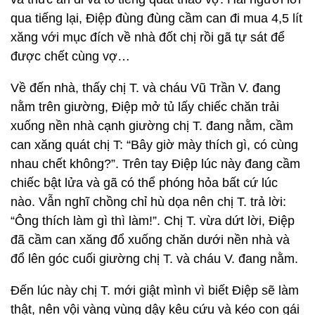
qua tiếng lại, Điệp đùng đùng cầm can đi mua 4,5 lít
xăng với mục đích về nhà đốt chị rồi gã tự sát để
được chết cùng vợ…
Về đến nhà, thấy chị T. và cháu Vũ Trần V. đang
nằm trên giường, Điệp mở tủ lấy chiếc chăn trải
xuống nền nhà cạnh giường chị T. đang nằm, cầm
can xăng quát chị T: “Bây giờ mày thích gì, có cùng
nhau chết không?”. Trên tay Điệp lúc này đang cầm
chiếc bật lửa và gã có thể phóng hỏa bất cứ lúc
nào. Vẫn nghĩ chồng chỉ hù dọa nên chị T. trả lời:
“Ông thích làm gì thì làm!”. Chị T. vừa dứt lời, Điệp
đã cầm can xăng đổ xuống chăn dưới nền nhà và
đổ lên góc cuối giường chị T. và cháu V. đang nằm.
Đến lúc này chị T. mới giật mình vì biết Điệp sẽ làm
thật, nên vội vàng vùng dậy kêu cứu và kéo con gái