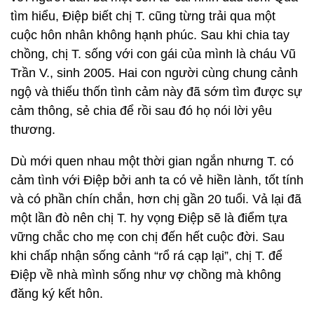
tìm hiểu, Điệp biết chị T. cũng từng trải qua một
cuộc hôn nhân không hạnh phúc. Sau khi chia tay
chồng, chị T. sống với con gái của mình là cháu Vũ
Trần V., sinh 2005. Hai con người cùng chung cảnh
ngộ và thiếu thốn tình cảm này đã sớm tìm được sự
cảm thông, sẻ chia để rồi sau đó họ nói lời yêu
thương.
Dù mới quen nhau một thời gian ngắn nhưng T. có
cảm tình với Điệp bởi anh ta có vẻ hiền lành, tốt tính
và có phần chín chắn, hơn chị gần 20 tuổi. Vả lại đã
một lần đò nên chị T. hy vọng Điệp sẽ là điểm tựa
vững chắc cho mẹ con chị đến hết cuộc đời. Sau
khi chấp nhận sống cảnh “rổ rá cạp lại”, chị T. để
Điệp về nhà mình sống như vợ chồng mà không
đăng ký kết hôn.