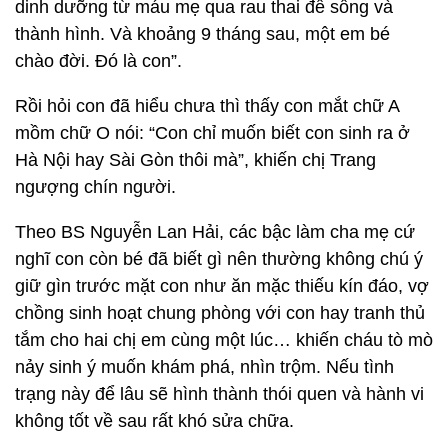
dinh dưỡng từ máu mẹ qua rau thai để sống và
thành hình. Và khoảng 9 tháng sau, một em bé
chào đời. Đó là con”.
Rồi hỏi con đã hiểu chưa thì thấy con mắt chữ A
mồm chữ O nói: “Con chỉ muốn biết con sinh ra ở
Hà Nội hay Sài Gòn thôi mà”, khiến chị Trang
ngượng chín người.
Theo BS Nguyễn Lan Hải, các bậc làm cha mẹ cứ
nghĩ con còn bé đã biết gì nên thường không chú ý
giữ gìn trước mặt con như ăn mặc thiếu kín đáo, vợ
chồng sinh hoạt chung phòng với con hay tranh thủ
tắm cho hai chị em cùng một lúc… khiến cháu tò mò
nảy sinh ý muốn khám phá, nhìn trộm. Nếu tình
trạng này để lâu sẽ hình thành thói quen và hành vi
không tốt về sau rất khó sửa chữa.