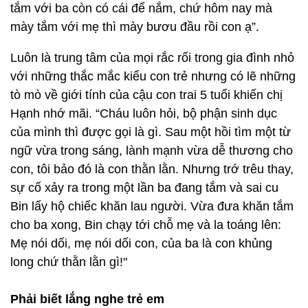
tắm với ba còn có cái để nắm, chứ hôm nay mà
mày tắm với mẹ thì mày bươu đầu rồi con ạ”.
Luôn là trung tâm của mọi rắc rối trong gia đình nhỏ
với những thắc mắc kiểu con trẻ nhưng có lẽ những
tò mò về giới tính của cậu con trai 5 tuổi khiến chị
Hạnh nhớ mãi. “Cháu luôn hỏi, bộ phận sinh dục
của mình thì được gọi là gì. Sau một hồi tìm một từ
ngữ vừa trong sáng, lành mạnh vừa dễ thương cho
con, tôi bảo đó là con thằn lằn. Nhưng trớ trêu thay,
sự cố xảy ra trong một lần ba đang tắm và sai cu
Bin lấy hộ chiếc khăn lau người. Vừa đưa khăn tắm
cho ba xong, Bin chạy tới chỗ mẹ và la toáng lên:
Mẹ nói dối, mẹ nói dối con, của ba là con khủng
long chứ thằn lằn gì!"
Phải biết lắng nghe trẻ em