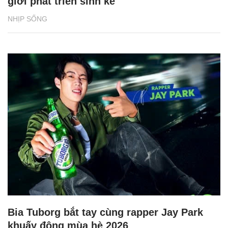
giới phát triển sinh kế
NHỊP SỐNG
Bia Tuborg bắt tay cùng rapper Jay Park
khuấy động mùa hè 2026