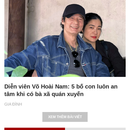
Diễn viên Võ Hoài Nam: 5 bố con luôn an
tâm khi có bà xã quán xuyến
GIA ĐÌNH
XEM THÊM BÀI VIẾT