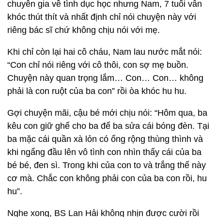
chuyên gia về tình dục học nhưng Nam, 7 tuổi vẫn
khóc thút thít và nhất định chỉ nói chuyện này với
riêng bác sĩ chứ không chịu nói với mẹ.
Khi chỉ còn lại hai cô cháu, Nam lau nước mắt nói:
“Con chỉ nói riêng với cô thôi, con sợ mẹ buồn.
Chuyện này quan trọng lắm… Con… Con… không
phải là con ruột của ba con” rồi òa khóc hu hu.
Gợi chuyện mãi, cậu bé mới chịu nói: “Hôm qua, ba
kêu con giữ ghế cho ba để ba sửa cái bóng đèn. Tại
ba mặc cái quần xà lỏn có ống rộng thùng thình và
khi ngẩng đầu lên vô tình con nhìn thấy cái của ba
bé bé, đen sì. Trong khi của con to và trắng thế này
cơ mà. Chắc con không phải con của ba con rồi, hu
hu”.
Nghe xong, BS Lan Hải không nhịn được cười rồi