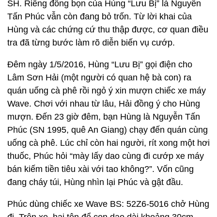
SH. Riêng đồng bọn của Hùng “Lưu Bị” là Nguyễn
Tấn Phúc vẫn còn đang bỏ trốn. Từ lời khai của
Hùng và các chứng cứ thu thập được, cơ quan điều
tra đã từng bước làm rõ diễn biến vụ cướp.
Đêm ngày 1/5/2016, Hùng “Lưu Bị” gọi điện cho
Lâm Sơn Hải (một người có quan hệ bà con) ra
quán uống cà phê rồi ngỏ ý xin mượn chiếc xe máy
Wave. Chơi với nhau từ lâu, Hải đồng ý cho Hùng
mượn. Đến 23 giờ đêm, bạn Hùng là Nguyễn Tấn
Phúc (SN 1995, quê An Giang) chạy đến quán cùng
uống cà phê. Lúc chỉ còn hai người, rít xong một hơi
thuốc, Phúc hỏi “mày lấy dao cùng đi cướp xe máy
bán kiếm tiền tiêu xài với tao không?”. Vốn cũng
đang cháy túi, Hùng nhìn lại Phúc và gật đầu.
Phúc dùng chiếc xe Wave BS: 52Z6-5016 chở Hùng