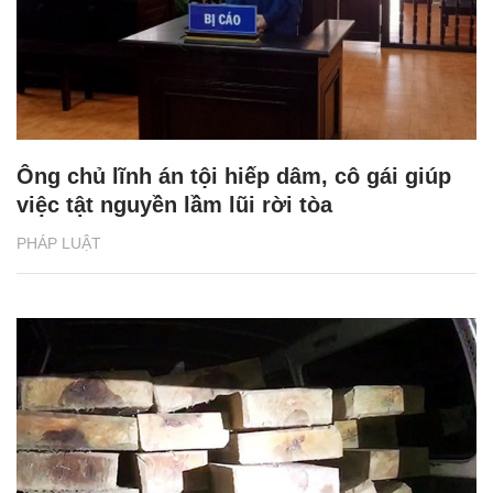
Ông chủ lĩnh án tội hiếp dâm, cô gái giúp
việc tật nguyền lầm lũi rời tòa
PHÁP LUẬT