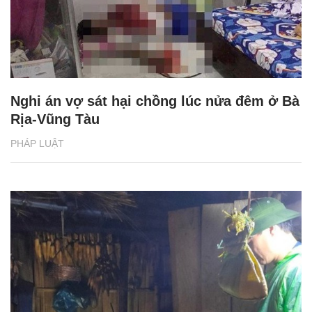
Nghi án vợ sát hại chồng lúc nửa đêm ở Bà
Rịa-Vũng Tàu
PHÁP LUẬT