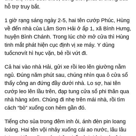
hỗ trợ truy bắt.
1 giờ rạng sáng ngày 2-5, hai tên cướp Phúc, Hùng
về đến nhà của Lâm Sơn Hải ở ấp 1, xã Bình Hưng,
huyện Bình Chánh. Trong lúc chờ mở cửa thì Hùng
tinh mắt phát hiện cục định vị xe máy. Y dùng
tuốcnơvít hì hục vặn, bẻ rồi vứt đi.
Cả hai vào nhà Hải, gửi xe rồi leo lên giường nằm
ngủ. Đúng năm phút sau, chúng nhìn qua ô cửa sổ
thấy công an đứng đầy dưới nhà. Lo sợ, hai tên
cướp leo lên lầu trên, đạp tung cửa sổ phi thân qua
nhà hàng xóm. Chúng đi nhẹ trên mái nhà, rồi tìm
cách “bò” xuống con hẻm gần đó.
Tiếng cho sủa trong đêm inh ỏi, ánh đèn pin loang
loáng. Hai tên vội nhảy xuống cái ao nước, lâu lâu