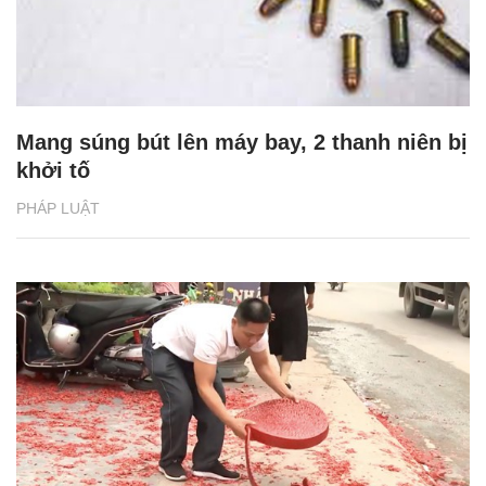
Mang súng bút lên máy bay, 2 thanh niên bị
khởi tố
PHÁP LUẬT