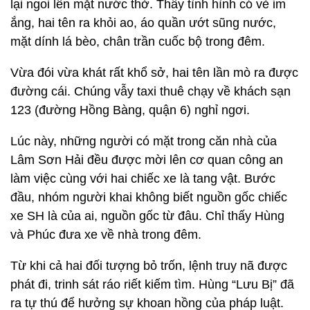
lại ngoi lên mặt nước thở. Thấy tình hình có vẻ im
ắng, hai tên ra khỏi ao, áo quần ướt sũng nước,
mặt dính lá bèo, chân trần cuốc bộ trong đêm.
Vừa đói vừa khát rất khổ sở, hai tên lần mò ra được
đường cái. Chúng vẫy taxi thuê chạy về khách sạn
123 (đường Hồng Bàng, quận 6) nghỉ ngơi.
Lúc này, những người có mặt trong căn nhà của
Lâm Sơn Hải đều được mời lên cơ quan công an
làm việc cùng với hai chiếc xe là tang vật. Bước
đầu, nhóm người khai không biết nguồn gốc chiếc
xe SH là của ai, nguồn gốc từ đâu. Chỉ thấy Hùng
và Phúc đưa xe về nhà trong đêm.
Từ khi cả hai đối tượng bỏ trốn, lệnh truy nã được
phát đi, trinh sát ráo riết kiếm tìm. Hùng “Lưu Bị” đã
ra tự thú để hưởng sự khoan hồng của pháp luật.