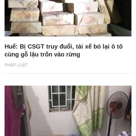
Huế: Bị CSGT truy đuổi, tài xế bỏ lại ô tô
cùng gỗ lậu trốn vào rừng
PHÁP LUẬT