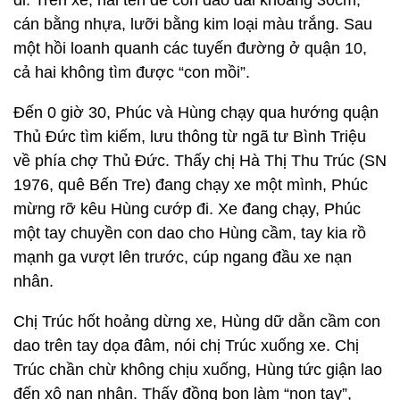
đi. Trên xe, hai tên để con dao dài khoảng 30cm,
cán bằng nhựa, lưỡi bằng kim loại màu trắng. Sau
một hồi loanh quanh các tuyến đường ở quận 10,
cả hai không tìm được “con mồi”.
Đến 0 giờ 30, Phúc và Hùng chạy qua hướng quận
Thủ Đức tìm kiếm, lưu thông từ ngã tư Bình Triệu
về phía chợ Thủ Đức. Thấy chị Hà Thị Thu Trúc (SN
1976, quê Bến Tre) đang chạy xe một mình, Phúc
mừng rỡ kêu Hùng cướp đi. Xe đang chạy, Phúc
một tay chuyền con dao cho Hùng cầm, tay kia rồ
mạnh ga vượt lên trước, cúp ngang đầu xe nạn
nhân.
Chị Trúc hốt hoảng dừng xe, Hùng dữ dằn cầm con
dao trên tay dọa đâm, nói chị Trúc xuống xe. Chị
Trúc chần chừ không chịu xuống, Hùng tức giận lao
đến xô nạn nhân. Thấy đồng bọn làm “non tay”,