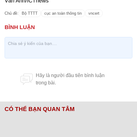
Vân Anh/ICTnews
Chủ đề:
Bộ TTTT
cục an toàn thông tin
vncert
CÓ THỂ BẠN QUAN TÂM