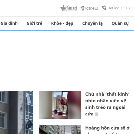
Hotline: 09161
Gia đình
Giới trẻ
Khỏe - đẹp
Chuyện lạ
Quân sự
Chủ nhà ‘thất kinh’
nhìn nhân viên vệ
sinh trèo ra ngoài
cửa
Hoảng hồn cửa sổ ở