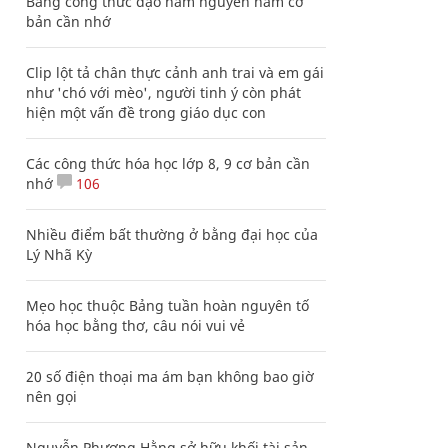
Bảng công thức đạo hàm nguyên hàm cơ
bản cần nhớ
Clip lột tả chân thực cảnh anh trai và em gái
như 'chó với mèo', người tinh ý còn phát
hiện một vấn đề trong giáo dục con
Các công thức hóa học lớp 8, 9 cơ bản cần
nhớ
106
Nhiều điểm bất thường ở bằng đại học của
Lý Nhã Kỳ
Mẹo học thuộc Bảng tuần hoàn nguyên tố
hóa học bằng thơ, câu nói vui vẻ
20 số điện thoại ma ám bạn không bao giờ
nên gọi
Nguyễn Phương Hằng sở hữu khối tài sản