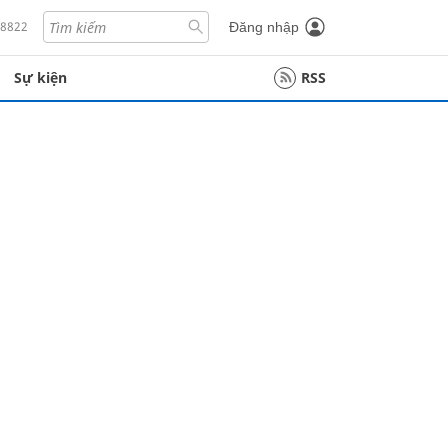
18822
Đăng nhập
Sự kiện
RSS