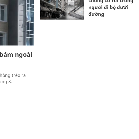
chung cư rơi trúng
người đi bộ dưới
đường
 bám ngoài
hông trèo ra
tầng 8.