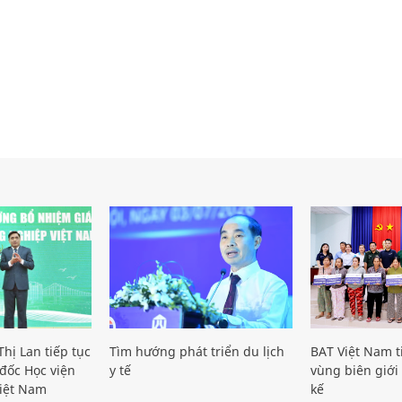
hị Lan tiếp tục
Tìm hướng phát triển du lịch
BAT Việt Nam t
đốc Học viện
y tế
vùng biên giới 
iệt Nam
kế