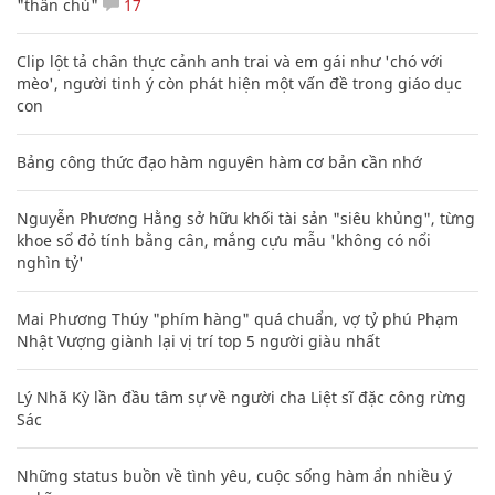
"thần chú"
17
Clip lột tả chân thực cảnh anh trai và em gái như 'chó với
mèo', người tinh ý còn phát hiện một vấn đề trong giáo dục
con
Bảng công thức đạo hàm nguyên hàm cơ bản cần nhớ
Nguyễn Phương Hằng sở hữu khối tài sản "siêu khủng", từng
khoe sổ đỏ tính bằng cân, mắng cựu mẫu 'không có nổi
nghìn tỷ'
Mai Phương Thúy "phím hàng" quá chuẩn, vợ tỷ phú Phạm
Nhật Vượng giành lại vị trí top 5 người giàu nhất
Lý Nhã Kỳ lần đầu tâm sự về người cha Liệt sĩ đặc công rừng
Sác
Những status buồn về tình yêu, cuộc sống hàm ẩn nhiều ý