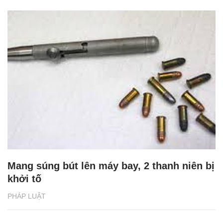
Mang súng bút lên máy bay, 2 thanh niên bị
khởi tố
PHÁP LUẬT