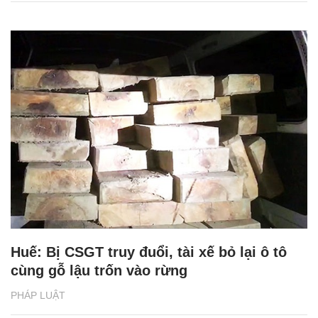
Huế: Bị CSGT truy đuổi, tài xế bỏ lại ô tô
cùng gỗ lậu trốn vào rừng
PHÁP LUẬT