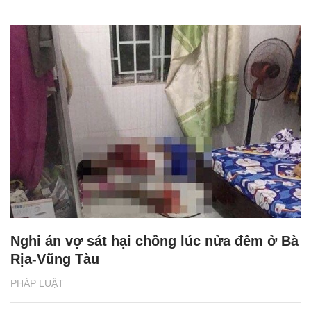
Nghi án vợ sát hại chồng lúc nửa đêm ở Bà
Rịa-Vũng Tàu
PHÁP LUẬT