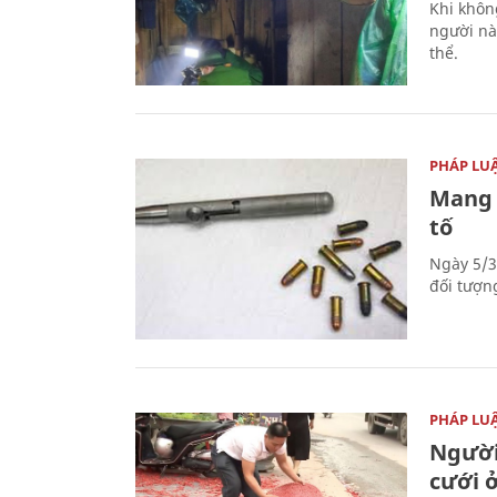
Khi khôn
người nà
thể.
PHÁP LU
Mang 
tố
Ngày 5/3
đối tượn
PHÁP LU
Người
cưới ở