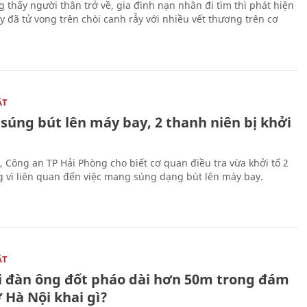
g thấy người thân trở về, gia đình nạn nhân đi tìm thì phát hiện
y đã tử vong trên chòi canh rẫy với nhiều vết thương trên cơ
ẬT
súng bút lên máy bay, 2 thanh niên bị khởi
, Công an TP Hải Phòng cho biết cơ quan điều tra vừa khởi tố 2
g vì liên quan đến việc mang súng dạng bút lên máy bay.
ẬT
 đàn ông đốt pháo dài hơn 50m trong đám
 Hà Nội khai gì?