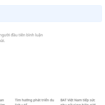
Lan
Tìm hướng phát triển du
BAT Việt Nam tiếp sức
Giám
lịch y tế
phụ nữ vùng biên giới