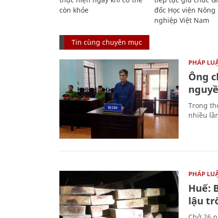
còn khỏe
đốc Học viện Nông
nghiệp Việt Nam
Tin cùng chuyên mục
PHÁP LU
Ông ch
nguyền
Trong thờ
nhiều lầ
PHÁP LU
Huế: B
lậu t
Chở 26 p