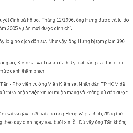
uyết định trả hồ sơ. Tháng 12/1996, ông Hưng được trả tự do
năm 2005 vụ án mới được đình chỉ.
y là giao dịch dân sự. Như vậy, ông Hưng bị tạm giam 390
ông an, Kiểm sát và Tòa án đã bị kỷ luật bằng các hình thức
 chức danh thẩm phán.
n Tấn - Phó viện trưởng Viện Kiểm sát Nhân dân TP.HCM đã
, dù thừa nhận “việc xin lỗi muộn màng và không bù đắp được
 làm sai và gây thiệt hại cho ông Hưng và gia đình, đồng thời
g theo quy định ngay sau buổi xin lỗi. Dù vậy ông Tấn không