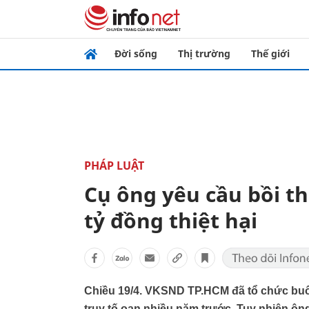
Đời sống
Thị trường
Thế giới
PHÁP LUẬT
Cụ ông yêu cầu bồi t
tỷ đồng thiệt hại
Chiều 19/4. VKSND TP.HCM đã tổ chức buổi
truy tố oan nhiều năm trước. Tuy nhiên ôn