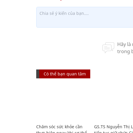
Có thể bạn quan tâm
Chăm sóc sức khỏe cần
GS.TS Nguyễn Thị 
thực hiện ngay khi cơ thể
tiếp tục giữ chức 