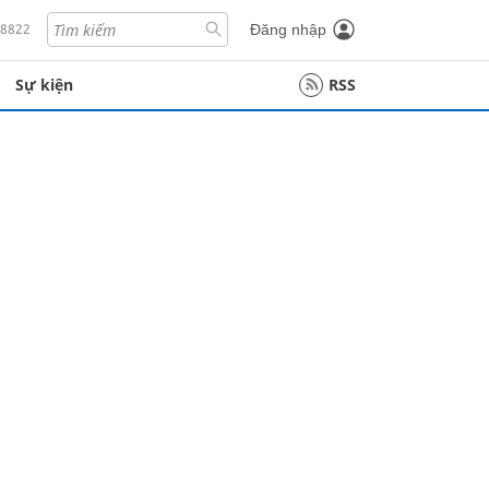
18822
Đăng nhập
Sự kiện
RSS