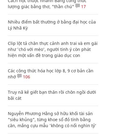
Cách học thuộc nhanh Bảng công thức
lượng giác bằng thơ, "thần chú"
17
Nhiều điểm bất thường ở bằng đại học của
Lý Nhã Kỳ
Clip lột tả chân thực cảnh anh trai và em gái
như 'chó với mèo', người tinh ý còn phát
hiện một vấn đề trong giáo dục con
Các công thức hóa học lớp 8, 9 cơ bản cần
nhớ
106
Truy nã kẻ giết bạn thân rồi chôn ngồi dưới
bãi cát
Nguyễn Phương Hằng sở hữu khối tài sản
"siêu khủng", từng khoe sổ đỏ tính bằng
cân, mắng cựu mẫu 'không có nổi nghìn tỷ'