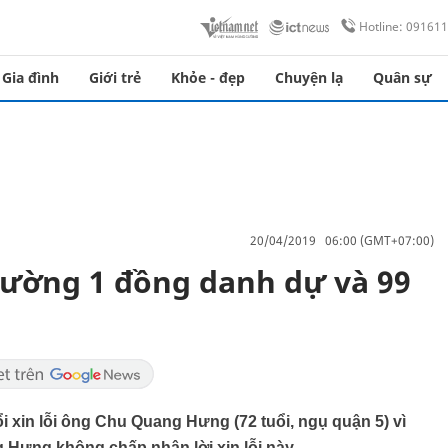
Hotline: 09161
Gia đình
Giới trẻ
Khỏe - đẹp
Chuyện lạ
Quân sự
20/04/2019 06:00 (GMT+07:00)
hường 1 đồng danh dự và 99
 xin lỗi ông Chu Quang Hưng (72 tuổi, ngụ quận 5) vì
g Hưng không chấp nhận lời xin lỗi này.