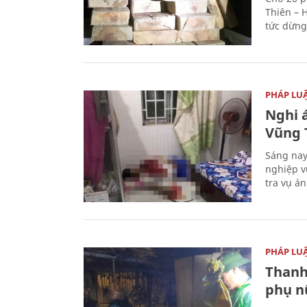
Thiên – 
tức dừng
PHÁP LU
Nghi á
Vũng 
Sáng nay
nghiệp v
tra vụ á
PHÁP LU
Thanh
phụ nữ