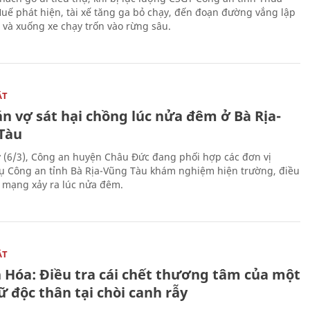
Huế phát hiện, tài xế tăng ga bỏ chạy, đến đoạn đường vắng lập
 và xuống xe chạy trốn vào rừng sâu.
ẬT
n vợ sát hại chồng lúc nửa đêm ở Bà Rịa-
Tàu
 (6/3), Công an huyện Châu Đức đang phối hợp các đơn vị
ụ Công an tỉnh Bà Rịa-Vũng Tàu khám nghiệm hiện trường, điều
n mạng xảy ra lúc nửa đêm.
ẬT
 Hóa: Điều tra cái chết thương tâm của một
 độc thân tại chòi canh rẫy