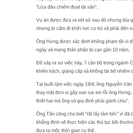
“Lừa đảo chiếm đoạt tài sản”.
Vụ án được đưa ra xét xử sau đó nhưng tòa q
nhưng bị cấm đi khởi nơi cư trú và phải đến 
Ông Hưng được xác định không phạm tội vì đâ
ngày và mang thân phận bị can gần 10 năm.
Để xảy ra sự việc này, 7 cán bộ trong ngành C
khiển trách, giáng cấp và không tái bổ nhiệm
Tại buổi làm việc ngày 19/4, ông Nguyễn Vă
thay mặt đơn vị gây oan sai xin lỗi ông Hưng
thiệt hại mà ông và gia đình phải gánh chịu”.
Ông Tấn cũng cho biết “rất lấy làm tiếc” vì đã
khẳng định sẽ thực hiện các thủ tục bồi thườn
đưa ra mốc thời gian cụ thể.