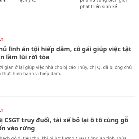
phát triển sinh kế
ẬT
ủ lĩnh án tội hiếp dâm, cô gái giúp việc tật
 lầm lũi rời tòa
i gian ở lại giúp việc nhà cho bị cáo Thủy, chị Q. đã bị ông chủ
n thực hiện hành vi hiếp dâm.
ẬT
ị CSGT truy đuổi, tài xế bỏ lại ô tô cùng gỗ
rốn vào rừng
hách gỗ đi tiêu thụ, khi bị lực lượng CSGT Công an tỉnh Thừa