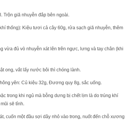
. Trộn giã nhuyễn đắp bên ngoài.
hí thống): Kiệu tươi cả cây 60g, rửa sạch giã nhuyễn, thêm
 vừa đủ vò nhuyễn xát lên trên ngực, lưng và tay chân (khi
t ong, vắt lấy nước bôi thì chóng lành.
 không yên: Củ kiệu 32g, Đương quy 8g, sắc uống.
c trong khi ngủ mà bỗng dưng bị chết lịm là do trúng khí
mũi sẽ tỉnh.
át, cuốn một đầu sợi dây nhỏ vào trong, nuốt đến chỗ xương