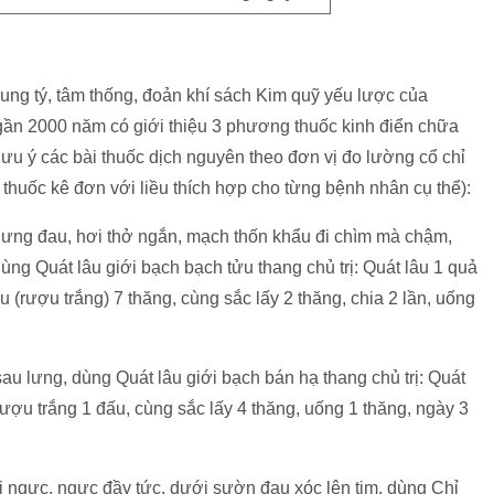
ng tý, tâm thống, đoản khí sách Kim quỹ yếu lược của
ần 2000 năm có giới thiệu 3 phương thuốc kinh điển chữa
lưu ý các bài thuốc dịch nguyên theo đơn vị đo lường cổ chỉ
y thuốc kê đơn với liều thích hợp cho từng bệnh nhân cụ thể):
c lưng đau, hơi thở ngắn, mạch thốn khẩu đi chìm mà chậm,
ùng Quát lâu giới bạch bạch tửu thang chủ trị: Quát lâu 1 quả
ửu (rượu trắng) 7 thăng, cùng sắc lấy 2 thăng, chia 2 lần, uống
sau lưng, dùng Quát lâu giới bạch bán hạ thang chủ trị: Quát
rượu trắng 1 đấu, cùng sắc lấy 4 thăng, uống 1 thăng, ngày 3
t tại ngực, ngực đầy tức, dưới sườn đau xóc lên tim, dùng Chỉ