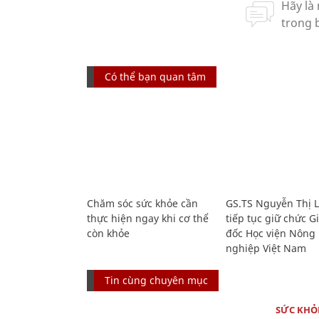
Có thể bạn quan tâm
Chăm sóc sức khỏe cần
GS.TS Nguyễn Thị 
thực hiện ngay khi cơ thể
tiếp tục giữ chức 
còn khỏe
đốc Học viện Nông
nghiệp Việt Nam
Tin cùng chuyên mục
SỨC KHỎ