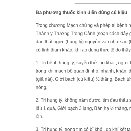
Ba phương thuốc kinh điển dùng củ kiệu
Trong chương Mạch chứng và phép trị bệnh hu
Thánh y Trương Trọng Cảnh (soạn cách đây g
đau thắt ngực (hung tý) nguyên văn như sau (
có tính tham khảo, khi áp dụng thực tế do thầ
1. Trị bệnh hung tý, suyễn thở, ho khạc, ngự
trong khi mạch bộ quan đi nhỏ, nhanh, khẩn; d
(giã nát), Giới bạch (củ kiệu) ½ thăng, Bạch t
nóng.
2. Trị hung tý, không nằm được, tim đau thấu 
lâu 1 quả, Giới bạch 3 lạng, Bán hạ ½ thăng, 
lần.
3. Trị hung tý, trong tim có bĩ khối, do khí kế