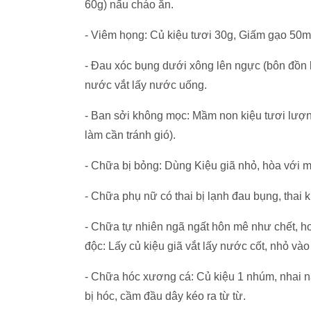
60g) nấu cháo ăn.
- Viêm họng: Củ kiệu tươi 30g, Giấm gạo 50ml
- Đau xóc bụng dưới xông lên ngực (bôn đồn k
nước vắt lấy nước uống.
- Ban sởi không mọc: Mầm non kiệu tươi lượng
làm cần tránh gió).
- Chữa bị bỏng: Dùng Kiệu giã nhỏ, hòa với mậ
- Chữa phụ nữ có thai bị lạnh đau bụng, thai
- Chữa tự nhiên ngã ngất hôn mê như chết, hoặ
độc: Lấy củ kiệu giã vắt lấy nước cốt, nhỏ vào 
- Chữa hóc xương cá: Củ kiệu 1 nhúm, nhai n
bị hóc, cầm đầu dây kéo ra từ từ.