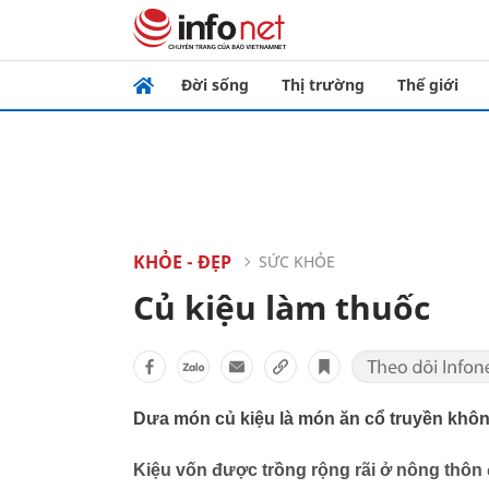
Đời sống
Thị trường
Thế giới
KHỎE - ĐẸP
SỨC KHỎE
Củ kiệu làm thuốc
Dưa món củ kiệu là món ăn cổ truyền không 
Kiệu vốn được trồng rộng rãi ở nông thôn 