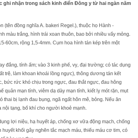
ược ghi nhận trong sách kinh điển Đông y từ hai ngàn năm
n (tên đồng nghĩa A. bakeri Regel.), thuộc họ Hành -
ành màu trắng, hình trái xoan thuôn, bao bởi nhiều vẩy mỏng.
i 15-60cm, rộng 1,5-4mm. Cụm hoa hình tán kép trên một
ay đắng, tính ấm; vào 3 kinh phế, vỵ, đại trường; có tác dụng
 uất trệ, làm khoan khoái lồng ngực), thông dương tán kết
ực, bức rức khó chịu trong ngực, đau thắt ngực, đau hông
 quản mạn tính, viêm dạ dày mạn tính, kiết lỵ mót rặn, mụt
ó thai bị lạnh đau bụng, ngã ngất hôn mê, bỏng. Nếu ăn
a nội tạng, bổ khí cho người khoẻ mạnh.
 dụng lợi niệu, hạ huyết áp, chống xơ vữa động mạch, chống
 huyết khối gây nghẽn tắc mạch máu, thiếu máu cơ tim, có