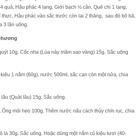
c 4 quả, Hậu phác 4 lạng, Giới bạch ½ cân, Quế chi 1 lạng,
ỉ thực, Hậu phác vào sắc trước còn lại 2 thăng, sau đó bõ bã,
ia 3 lần uống.
 phương
ỏ quýt 10g, Cốc nha (Lúa nảy mầm sao vàng) 15g. Sắc uống
kiệu 1 nắm (60g), nước 500ml, sắc cạn còn một nửa, chia
lâu (Quát lâu) 15g. Sắc uống.
g, Ống mũi heo 100g. Thêm nước nấu cách thủy chín rục, chia
ỏ lá 30g. Sắc uống. Hoặc dùng một nắm củ kiệu tươi (40-