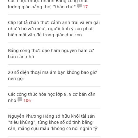
Cách học thuộc nhanh Bảng công thức
lượng giác bằng thơ, "thần chú"
17
Clip lột tả chân thực cảnh anh trai và em gái
như 'chó với mèo', người tinh ý còn phát
hiện một vấn đề trong giáo dục con
Bảng công thức đạo hàm nguyên hàm cơ
bản cần nhớ
20 số điện thoại ma ám bạn không bao giờ
nên gọi
Các công thức hóa học lớp 8, 9 cơ bản cần
nhớ
106
Nguyễn Phương Hằng sở hữu khối tài sản
"siêu khủng", từng khoe sổ đỏ tính bằng
cân, mắng cựu mẫu 'không có nổi nghìn tỷ'