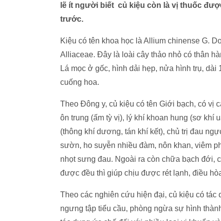
lẽ ít người biết củ kiệu còn là vị thuốc đ
trước.
Kiệu có tên khoa học là Allium chinense G. Do
Alliaceae. Đây là loài cây thảo nhỏ có thân h
Lá mọc ở gốc, hình dải hẹp, nửa hình trụ, dà
cuống hoa.
Theo Đông y, củ kiệu có tên Giới bạch, có vị c
ôn trung (ấm tỳ vị), lý khí khoan hung (sơ khí
(thông khí dương, tán khí kết), chủ trị đau ng
sườn, ho suyễn nhiều đàm, nôn khan, viêm phế
nhọt sưng đau. Ngoài ra còn chữa bạch đới, c
được đều thì giúp chịu được rét lạnh, điều hò
Theo các nghiên cứu hiện đại, củ kiệu có tác
ngưng tập tiểu cầu, phòng ngừa sự hình thành