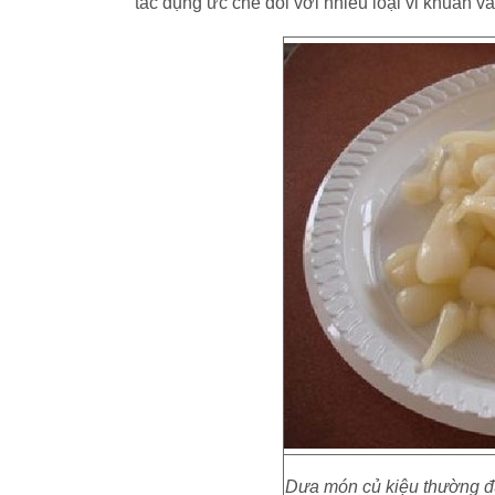
tác dụng ức chế đối với nhiều loại vi khuẩn và
Dưa món củ kiệu thường đư