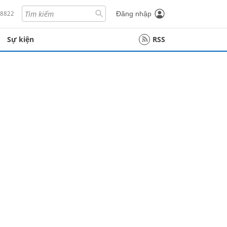
18822
Đăng nhập
Sự kiện
RSS