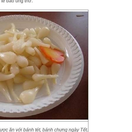
 tế bào ung thư.
ợc ăn với bánh tét, bánh chưng ngày Tết.