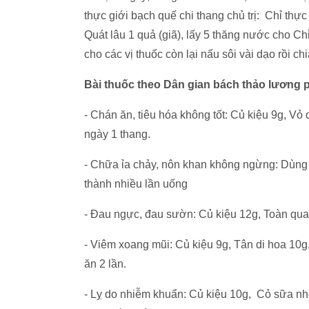
thực giới bạch quế chi thang chủ trị: Chỉ thự
Quát lâu 1 quả (giã), lấy 5 thăng nước cho Ch
cho các vị thuốc còn lại nấu sôi vài dạo rồi ch
Bài thuốc theo Dân gian bách thảo lương
- Chán ăn, tiêu hóa không tốt: Củ kiệu 9g, V
ngày 1 thang.
- Chữa ỉa chảy, nôn khan không ngừng: Dùng 
thành nhiều lần uống
- Đau ngực, đau sườn: Củ kiệu 12g, Toàn qua 
- Viêm xoang mũi: Củ kiệu 9g, Tân di hoa 10
ăn 2 lần.
- Lỵ do nhiễm khuẩn: Củ kiệu 10g, Cỏ sữa nh