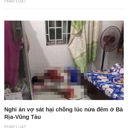
PHÁP LUẬT
Nghi án vợ sát hại chồng lúc nửa đêm ở Bà
Rịa-Vũng Tàu
PHÁP LUẬT