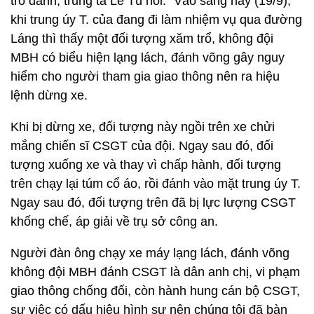
trổ đánh, trung tá Lê Tú nói: “Vào sáng nay (19/9),
khi trung úy T. của đang đi làm nhiệm vụ qua đường
Láng thì thấy một đối tượng xăm trổ, không đội
MBH có biểu hiện lạng lách, đánh võng gây nguy
hiểm cho người tham gia giao thông nên ra hiệu
lệnh dừng xe.
Khi bị dừng xe, đối tượng này ngồi trên xe chửi
mắng chiến sĩ CSGT của đội. Ngay sau đó, đối
tượng xuống xe và thay vì chấp hành, đối tượng
trên chạy lại túm cổ áo, rồi đánh vào mặt trung úy T.
Ngay sau đó, đối tượng trên đã bị lực lượng CSGT
khống chế, áp giải về trụ sở công an.
Người đàn ông chạy xe máy lạng lách, đánh võng
không đội MBH đánh CSGT là dân anh chị, vi phạm
giao thông chống đối, còn hành hung cán bộ CSGT,
sự việc có dấu hiệu hình sự nên chúng tôi đã bàn