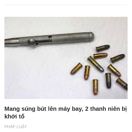
Mang súng bút lên máy bay, 2 thanh niên bị
khởi tố
PHÁP LUẬT