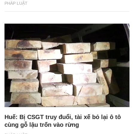
PHÁP LUẬT
Huế: Bị CSGT truy đuổi, tài xế bỏ lại ô tô
cùng gỗ lậu trốn vào rừng