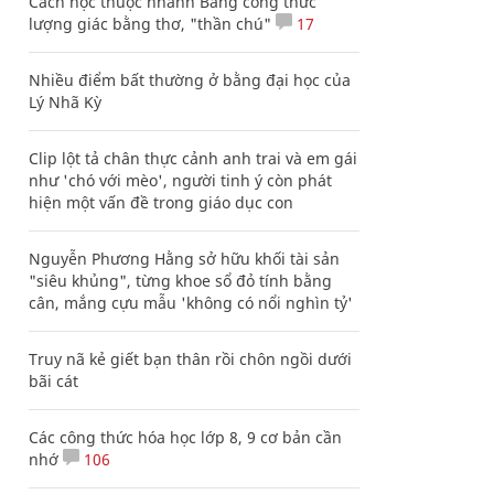
Cách học thuộc nhanh Bảng công thức
lượng giác bằng thơ, "thần chú"
17
Nhiều điểm bất thường ở bằng đại học của
Lý Nhã Kỳ
Clip lột tả chân thực cảnh anh trai và em gái
như 'chó với mèo', người tinh ý còn phát
hiện một vấn đề trong giáo dục con
Nguyễn Phương Hằng sở hữu khối tài sản
"siêu khủng", từng khoe sổ đỏ tính bằng
cân, mắng cựu mẫu 'không có nổi nghìn tỷ'
Truy nã kẻ giết bạn thân rồi chôn ngồi dưới
bãi cát
Các công thức hóa học lớp 8, 9 cơ bản cần
nhớ
106