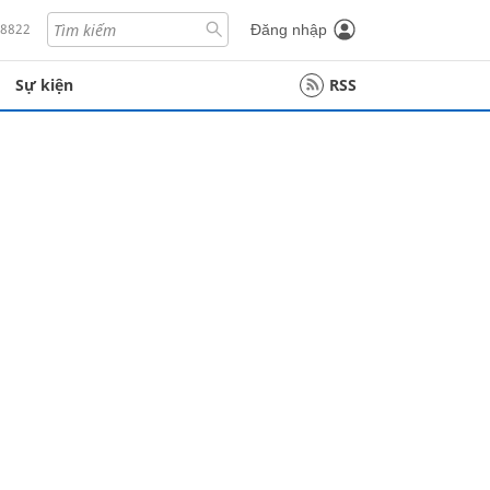
18822
Đăng nhập
Sự kiện
RSS