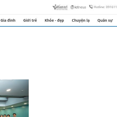
Hotline: 09161
Gia đình
Giới trẻ
Khỏe - đẹp
Chuyện lạ
Quân sự