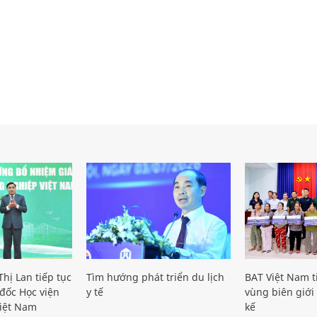
hị Lan tiếp tục
Tìm hướng phát triển du lịch
BAT Việt Nam t
đốc Học viện
y tế
vùng biên giới 
iệt Nam
kế