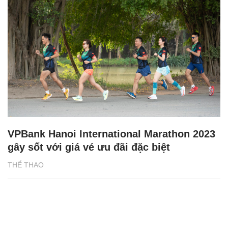
VPBank Hanoi International Marathon 2023
gây sốt với giá vé ưu đãi đặc biệt
THỂ THAO