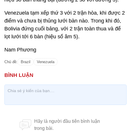
Venezuela tạm xếp thứ 3 với 2 trận hòa, khi được 2
điểm và chưa bị thủng lưới bàn nào. Trong khi đó,
Bolivia đứng cuối bảng, với 2 trận toàn thua và để
lọt lưới tới 6 bàn (hiệu số âm 5).
Nam Phương
Chủ đề:
Brazil
Venezuela