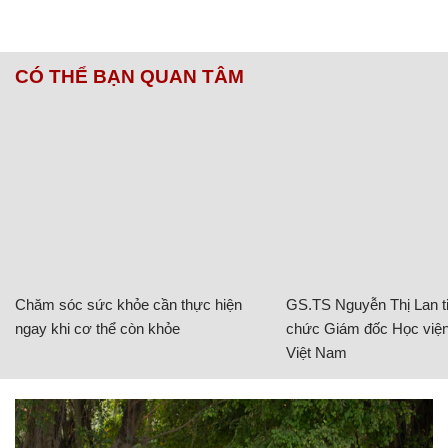
CÓ THỂ BẠN QUAN TÂM
Chăm sóc sức khỏe cần thực hiện
GS.TS Nguyễn Thị Lan ti
ngay khi cơ thể còn khỏe
chức Giám đốc Học viện
Việt Nam