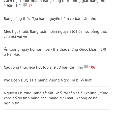
Cách học thuộc nhanh Bảng công thức lượng giác bằng thơ,
"thần chú"
17
Bảng công thức đạo hàm nguyên hàm cơ bản cần nhớ
Mẹo học thuộc Bảng tuần hoàn nguyên tố hóa học bằng thơ,
câu nói vui vẻ
Ấn tượng ngày hội văn hóa - thể thao mừng Quốc khánh 2/9
ở Hải Hậu
Các công thức hóa học lớp 8, 9 cơ bản cần nhớ
106
Phó Đoàn ĐBQH Hà Giang Vương Ngọc Hà bị kỷ luật
Nguyễn Phương Hằng sở hữu khối tài sản "siêu khủng", từng
khoe sổ đỏ tính bằng cân, mắng cựu mẫu 'không có nổi
nghìn tỷ'