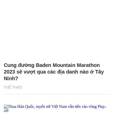
Cung đường Baden Mountain Marathon
2023 sẽ vượt qua các địa danh nào ở Tây
Ninh?
THỂ THAO