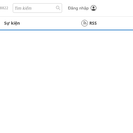
18822
Đăng nhập
Sự kiện
RSS