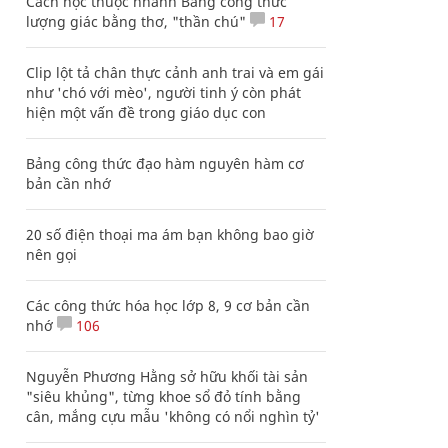
Cách học thuộc nhanh Bảng công thức
lượng giác bằng thơ, "thần chú"
17
Clip lột tả chân thực cảnh anh trai và em gái
như 'chó với mèo', người tinh ý còn phát
hiện một vấn đề trong giáo dục con
Bảng công thức đạo hàm nguyên hàm cơ
bản cần nhớ
20 số điện thoại ma ám bạn không bao giờ
nên gọi
Các công thức hóa học lớp 8, 9 cơ bản cần
nhớ
106
Nguyễn Phương Hằng sở hữu khối tài sản
"siêu khủng", từng khoe sổ đỏ tính bằng
cân, mắng cựu mẫu 'không có nổi nghìn tỷ'