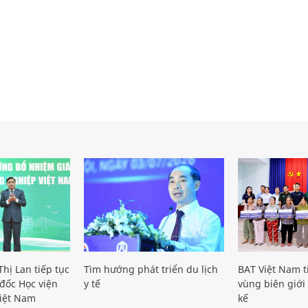
hị Lan tiếp tục
Tìm hướng phát triển du lịch
BAT Việt Nam t
đốc Học viện
y tế
vùng biên giới 
iệt Nam
kế