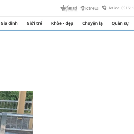
Hotline: 09161
Gia đình
Giới trẻ
Khỏe - đẹp
Chuyện lạ
Quân sự