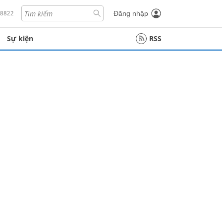
18822
Đăng nhập
Sự kiện
RSS