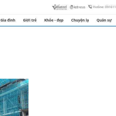
Hotline: 09161
Gia đình
Giới trẻ
Khỏe - đẹp
Chuyện lạ
Quân sự