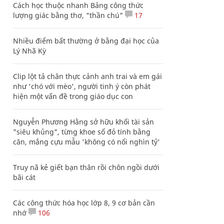
Cách học thuộc nhanh Bảng công thức
lượng giác bằng thơ, "thần chú"
17
Nhiều điểm bất thường ở bằng đại học của
Lý Nhã Kỳ
Clip lột tả chân thực cảnh anh trai và em gái
như 'chó với mèo', người tinh ý còn phát
hiện một vấn đề trong giáo dục con
Nguyễn Phương Hằng sở hữu khối tài sản
"siêu khủng", từng khoe sổ đỏ tính bằng
cân, mắng cựu mẫu 'không có nổi nghìn tỷ'
Truy nã kẻ giết bạn thân rồi chôn ngồi dưới
bãi cát
Các công thức hóa học lớp 8, 9 cơ bản cần
nhớ
106