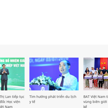
hị Lan tiếp tục
Tìm hướng phát triển du lịch
BAT Việt Nam t
đốc Học viện
y tế
vùng biên giới 
iệt Nam
kế