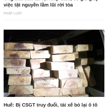
việc tật nguyền lầm lũi rời tòa
PHÁP LUẬT
Huế: Bị CSGT truy đuổi, tài xế bỏ lại ô tô