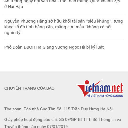
Ấn tượng ngày hội văn hóa - thể thao mừng Quốc khánh 2/9
ở Hải Hậu
Nguyễn Phương Hằng sở hữu khối tài sản "siêu khủng", từng
khoe sổ đỏ tính bằng cân, mắng cựu mẫu 'không có nổi
nghìn tỷ'
Phó Đoàn ĐBQH Hà Giang Vương Ngọc Hà bị kỷ luật
CHUYÊN TRANG CỦA BÁO
Tòa soạn: Tòa nhà Cục Tần Số, 115 Trần Duy Hưng Hà Nội
Giấy phép hoạt động báo chí: Số 09/GP-BTTTT, Bộ Thông tin và
Truyền thông cấp ngày 07/01/2019.