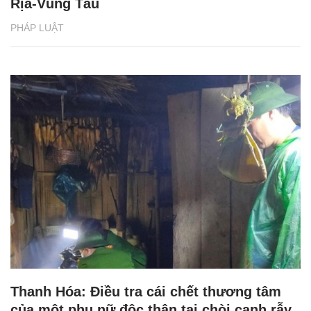
Rịa-Vũng Tàu
PHÁP LUẬT
Thanh Hóa: Điều tra cái chết thương tâm
của một phụ nữ độc thân tại chòi canh rẫy