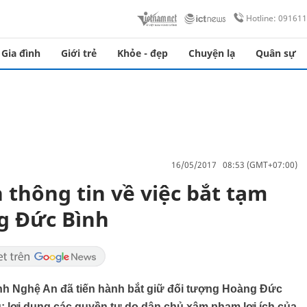
Hotline: 09161
Gia đình
Giới trẻ
Khỏe - đẹp
Chuyện lạ
Quân sự
16/05/2017 08:53 (GMT+07:00)
 thông tin về việc bắt tạm
g Đức Bình
nh Nghệ An đã tiến hành bắt giữ đối tượng Hoàng Đức
; lợi dụng các quyền tự do dân chủ xâm phạm lợi ích của