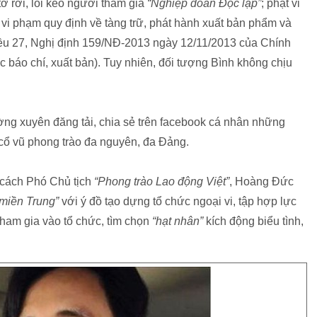
 tờ rơi, lôi kéo người tham gia
“Nghiệp đoàn Độc lập”
; phạt vi
vi phạm quy định về tàng trữ, phát hành xuất bản phẩm và
iều 27, Nghị định 159/NĐ-2013 ngày 12/11/2013 của Chính
c báo chí, xuất bản). Tuy nhiên, đối tượng Bình không chịu
ng xuyên đăng tải, chia sẻ trên facebook cá nhân những
ộ, cổ vũ phong trào đa nguyên, đa Đảng.
 cách Phó Chủ tịch
“Phong trào Lao động Việt”
, Hoàng Đức
 miền Trung”
với ý đồ tạo dựng tổ chức ngoại vi, tập hợp lực
tham gia vào tổ chức, tìm chọn
“hạt nhân”
kích động biểu tình,