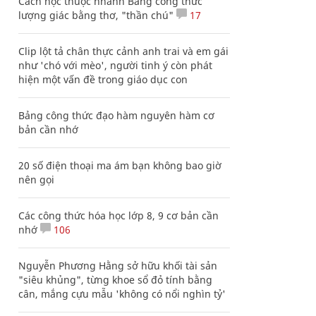
Cách học thuộc nhanh Bảng công thức
lượng giác bằng thơ, "thần chú"
17
Clip lột tả chân thực cảnh anh trai và em gái
như 'chó với mèo', người tinh ý còn phát
hiện một vấn đề trong giáo dục con
Bảng công thức đạo hàm nguyên hàm cơ
bản cần nhớ
20 số điện thoại ma ám bạn không bao giờ
nên gọi
Các công thức hóa học lớp 8, 9 cơ bản cần
nhớ
106
Nguyễn Phương Hằng sở hữu khối tài sản
"siêu khủng", từng khoe sổ đỏ tính bằng
cân, mắng cựu mẫu 'không có nổi nghìn tỷ'