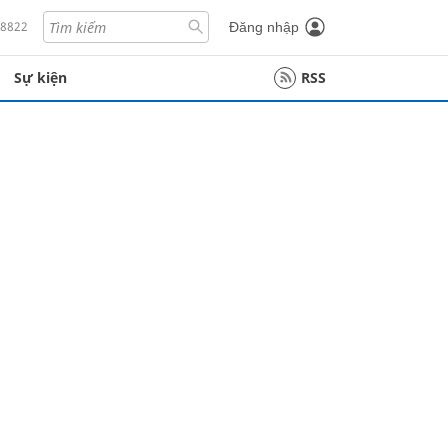
18822
Đăng nhập
Sự kiện
RSS