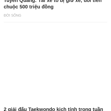
Tuyên Quang: Tài xế tố bị giữ xe, đòi tiền
chuộc 500 triệu đồng
ĐỜI SỐNG
2 giải đấu Taekwondo kịch tính trong tuần