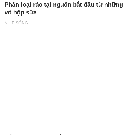
Phân loại rác tại nguồn bắt đầu từ những
vỏ hộp sữa
NHỊP SỐNG