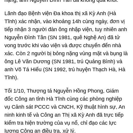
nặng, anh Nguyễn Đình Tân đã không qua khỏi.
Lãnh đạo Bệnh viện Đa khoa thị xã Kỳ Anh (Hà
Tĩnh) xác nhận, vào khoảng 14h cùng ngày, đơn vị
tiếp nhận 3 người đàn ông nhập viện, tuy nhiên anh
Nguyễn Đình Tân (SN 1981, quê Nghệ An) đã tử
vong trước khi vào viện và được chuyển đến nhà
xác. Còn 2 người bị bỏng nặng vùng mặt và bụng là
ông Lê Văn Dương (SN 1981, trú Quảng Bình) và
anh Võ Tá Hiếu (SN 1992, trú huyện Thạch Hà, Hà
Tĩnh).
Tối 1/10, Thượng tá Nguyễn Hồng Phong, Giám
đốc Công an tỉnh Hà Tĩnh cùng các phòng nghiệp
vụ Cảnh sát PCCC và CNCH, Kỹ thuật hình sự, An
ninh kinh tế và Công an Thị xã Kỳ Anh đã trực tiếp
kiểm tra hiện trường của vụ nổ, chỉ đạo các lực
lượng Công an điều tra, xử lý.