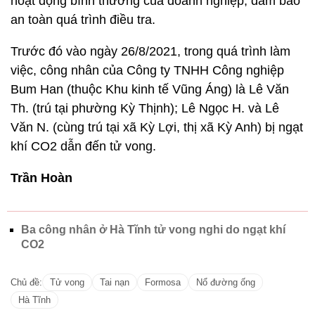
hoạt động bình thường của doanh nghiệp; đảm bảo
an toàn quá trình điều tra.
Trước đó vào ngày 26/8/2021, trong quá trình làm
việc, công nhân của Công ty TNHH Công nghiệp
Bum Han (thuộc Khu kinh tế Vũng Áng) là Lê Văn
Th. (trú tại phường Kỳ Thịnh); Lê Ngọc H. và Lê
Văn N. (cùng trú tại xã Kỳ Lợi, thị xã Kỳ Anh) bị ngạt
khí CO2 dẫn đến tử vong.
Trần Hoàn
Ba công nhân ở Hà Tĩnh tử vong nghi do ngạt khí
CO2
Chủ đề:
Tử vong
Tai nạn
Formosa
Nổ đường ống
Hà Tĩnh