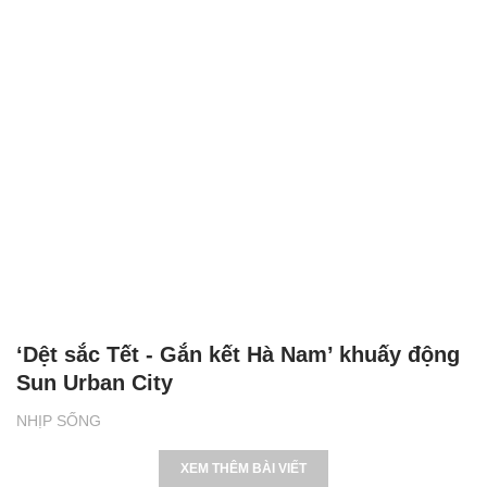
‘Dệt sắc Tết - Gắn kết Hà Nam’ khuấy động
Sun Urban City
NHỊP SỐNG
XEM THÊM BÀI VIẾT