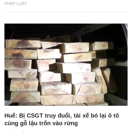
PHÁP LUẬT
Huế: Bị CSGT truy đuổi, tài xế bỏ lại ô tô
cùng gỗ lậu trốn vào rừng