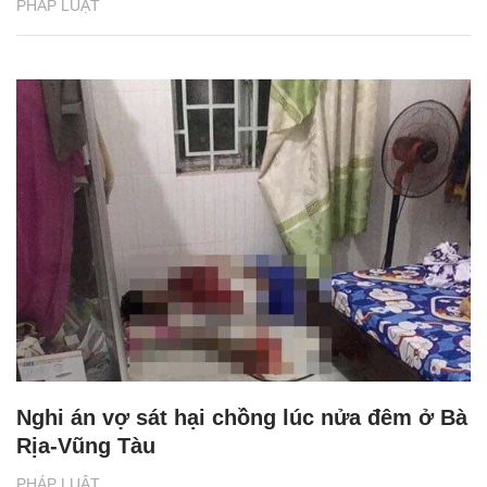
PHÁP LUẬT
Nghi án vợ sát hại chồng lúc nửa đêm ở Bà
Rịa-Vũng Tàu
PHÁP LUẬT