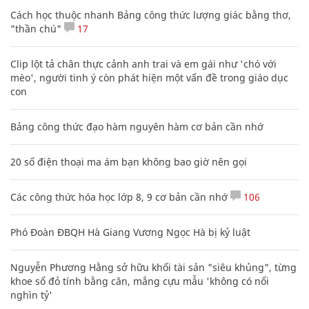
Cách học thuộc nhanh Bảng công thức lượng giác bằng thơ,
"thần chú"
17
Clip lột tả chân thực cảnh anh trai và em gái như 'chó với
mèo', người tinh ý còn phát hiện một vấn đề trong giáo dục
con
Bảng công thức đạo hàm nguyên hàm cơ bản cần nhớ
20 số điện thoại ma ám bạn không bao giờ nên gọi
Các công thức hóa học lớp 8, 9 cơ bản cần nhớ
106
Phó Đoàn ĐBQH Hà Giang Vương Ngọc Hà bị kỷ luật
Nguyễn Phương Hằng sở hữu khối tài sản "siêu khủng", từng
khoe sổ đỏ tính bằng cân, mắng cựu mẫu 'không có nổi
nghìn tỷ'