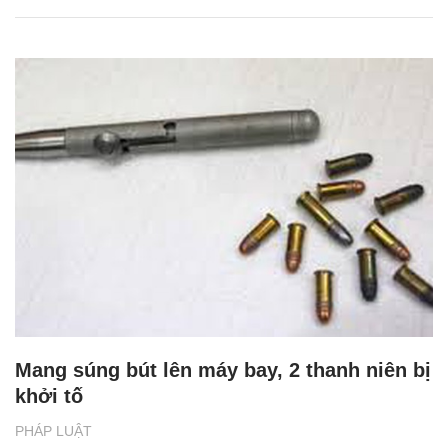
Mang súng bút lên máy bay, 2 thanh niên bị
khởi tố
PHÁP LUẬT