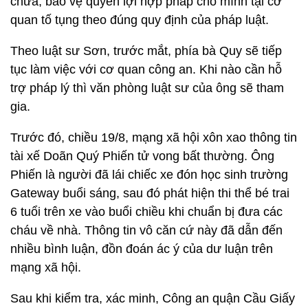
chữa, bảo vệ quyền lợi hợp pháp cho mình tại cơ
quan tố tụng theo đúng quy định của pháp luật.
Theo luật sư Sơn, trước mắt, phía bà Quy sẽ tiếp
tục làm việc với cơ quan công an. Khi nào cần hỗ
trợ pháp lý thì văn phòng luật sư của ông sẽ tham
gia.
Trước đó, chiều 19/8, mạng xã hội xôn xao thông tin
tài xế Doãn Quý Phiến tử vong bất thường. Ông
Phiến là người đã lái chiếc xe đón học sinh trường
Gateway buổi sáng, sau đó phát hiện thi thể bé trai
6 tuổi trên xe vào buổi chiều khi chuẩn bị đưa các
cháu về nhà. Thông tin vô căn cứ này đã dẫn đến
nhiều bình luận, đồn đoán ác ý của dư luận trên
mạng xã hội.
Sau khi kiểm tra, xác minh, Công an quận Cầu Giấy