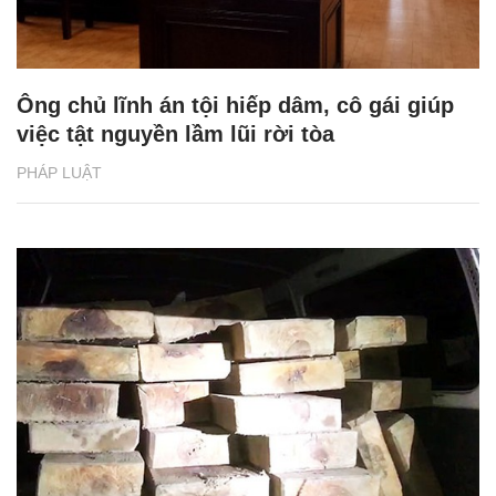
Ông chủ lĩnh án tội hiếp dâm, cô gái giúp
việc tật nguyền lầm lũi rời tòa
PHÁP LUẬT