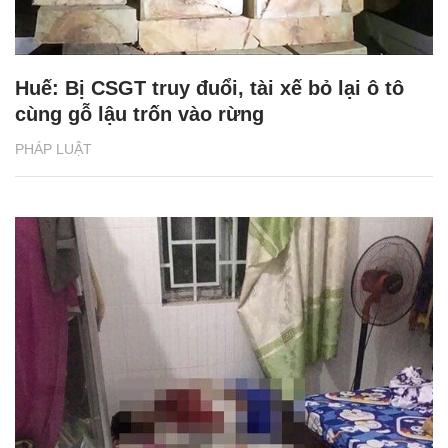
Huế: Bị CSGT truy đuổi, tài xế bỏ lại ô tô
cùng gỗ lậu trốn vào rừng
PHÁP LUẬT