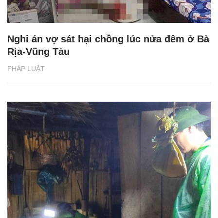
Nghi án vợ sát hại chồng lúc nửa đêm ở Bà
Rịa-Vũng Tàu
PHÁP LUẬT