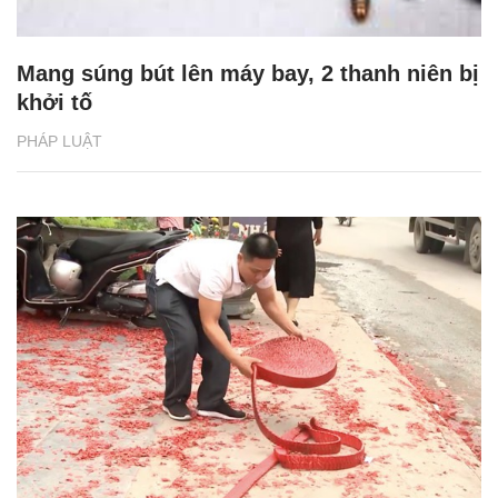
Mang súng bút lên máy bay, 2 thanh niên bị
khởi tố
PHÁP LUẬT