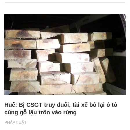
Huế: Bị CSGT truy đuổi, tài xế bỏ lại ô tô
cùng gỗ lậu trốn vào rừng
PHÁP LUẬT