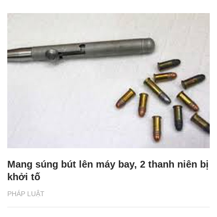
Mang súng bút lên máy bay, 2 thanh niên bị
khởi tố
PHÁP LUẬT