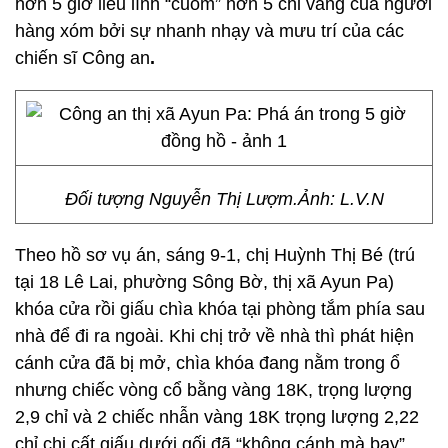
hơn 5 giờ liều lĩnh “cuỗm” hơn 5 chỉ vàng của người
hàng xóm bởi sự nhanh nhạy và mưu trí của các
chiến sĩ Công an
.
Đối tượng Nguyễn Thị Lượm.Ảnh: L.V.N
Theo hồ sơ vụ án, sáng 9-1, chị Huỳnh Thị Bé (trú
tại 18 Lê Lai, phường Sông Bờ, thị xã Ayun Pa)
khóa cửa rồi giấu chìa khóa tại phòng tắm phía sau
nhà để đi ra ngoài. Khi chị trở về nhà thì phát hiện
cánh cửa đã bị mở, chìa khóa đang nằm trong ổ
nhưng chiếc vòng cổ bằng vàng 18K, trọng lượng
2,9 chỉ và 2 chiếc nhẫn vàng 18K trọng lượng 2,22
chỉ chị cất giấu dưới gối đã “không cánh mà bay”.