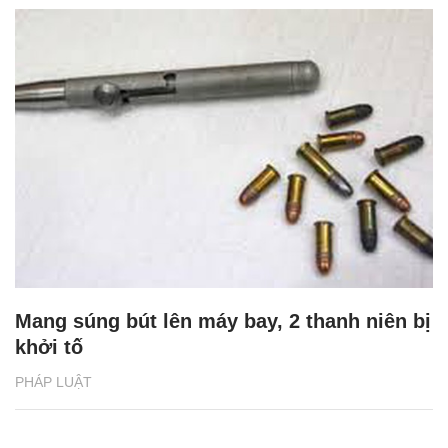
Mang súng bút lên máy bay, 2 thanh niên bị
khởi tố
PHÁP LUẬT