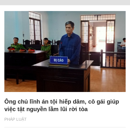
Ông chủ lĩnh án tội hiếp dâm, cô gái giúp
việc tật nguyền lầm lũi rời tòa
PHÁP LUẬT