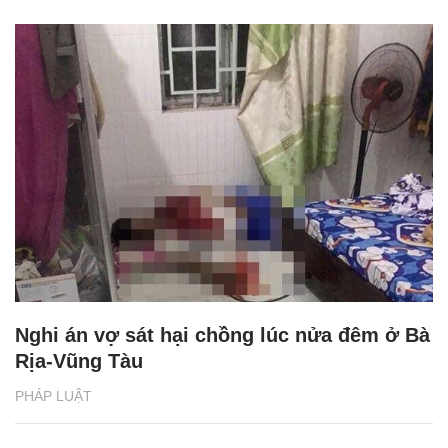
Nghi án vợ sát hại chồng lúc nửa đêm ở Bà
Rịa-Vũng Tàu
PHÁP LUẬT