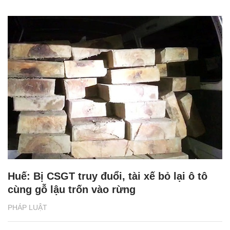
Huế: Bị CSGT truy đuổi, tài xế bỏ lại ô tô
cùng gỗ lậu trốn vào rừng
PHÁP LUẬT