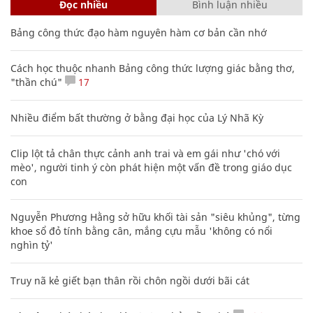
Đọc nhiều
Bình luận nhiều
Bảng công thức đạo hàm nguyên hàm cơ bản cần nhớ
Cách học thuộc nhanh Bảng công thức lượng giác bằng thơ,
"thần chú"
17
Nhiều điểm bất thường ở bằng đại học của Lý Nhã Kỳ
Clip lột tả chân thực cảnh anh trai và em gái như 'chó với
mèo', người tinh ý còn phát hiện một vấn đề trong giáo dục
con
Nguyễn Phương Hằng sở hữu khối tài sản "siêu khủng", từng
khoe sổ đỏ tính bằng cân, mắng cựu mẫu 'không có nổi
nghìn tỷ'
Truy nã kẻ giết bạn thân rồi chôn ngồi dưới bãi cát