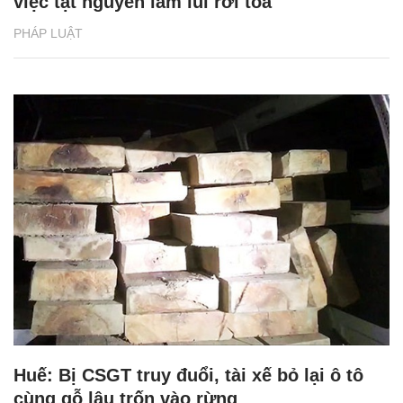
việc tật nguyền lầm lũi rời tòa
PHÁP LUẬT
Huế: Bị CSGT truy đuổi, tài xế bỏ lại ô tô
cùng gỗ lậu trốn vào rừng