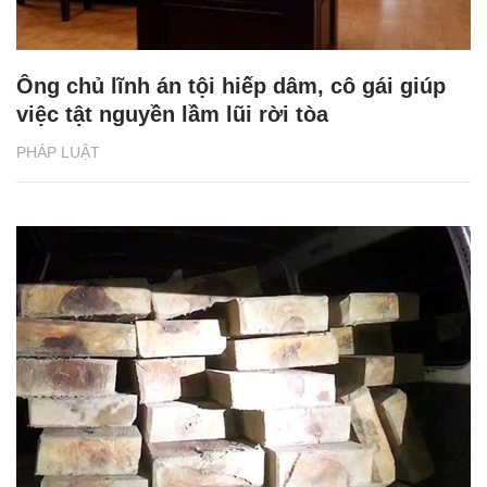
Ông chủ lĩnh án tội hiếp dâm, cô gái giúp
việc tật nguyền lầm lũi rời tòa
PHÁP LUẬT