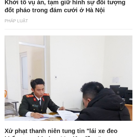
Khởi tố vụ án, tạm giữ hình sự đối tượng
đốt pháo trong đám cưới ở Hà Nội
PHÁP LUẬT
Xử phạt thanh niên tung tin "lái xe đeo