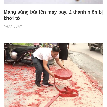
Mang súng bút lên máy bay, 2 thanh niên bị
khởi tố
PHÁP LUẬT