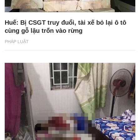
Huế: Bị CSGT truy đuổi, tài xế bỏ lại ô tô
cùng gỗ lậu trốn vào rừng
PHÁP LUẬT