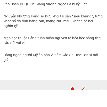
Phó Đoàn ĐBQH Hà Giang Vương Ngọc Hà bị kỷ luật
Nguyễn Phương Hằng sở hữu khối tài sản "siêu khủng", từng
khoe sổ đỏ tính bằng cân, mắng cựu mẫu 'không có nổi
nghìn tỷ'
Mẹo học thuộc Bảng tuần hoàn nguyên tố hóa học bằng thơ,
câu nói vui vẻ
Hàng ngàn người Mỹ ân hận vì tiêm vắc xin HPV: Bác sĩ nói
gì?
CHUYÊN TRANG CỦA BÁO