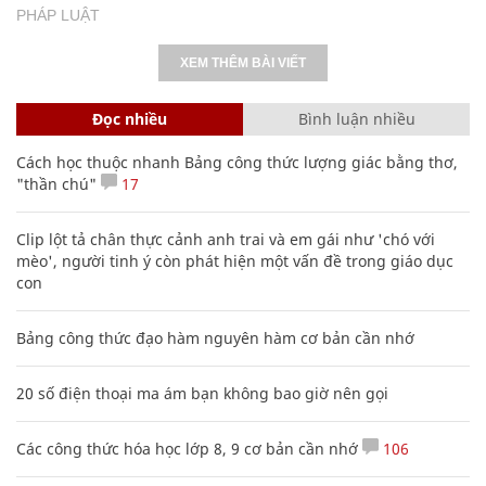
PHÁP LUẬT
XEM THÊM BÀI VIẾT
Đọc nhiều
Bình luận nhiều
Cách học thuộc nhanh Bảng công thức lượng giác bằng thơ,
"thần chú"
17
Clip lột tả chân thực cảnh anh trai và em gái như 'chó với
mèo', người tinh ý còn phát hiện một vấn đề trong giáo dục
con
Bảng công thức đạo hàm nguyên hàm cơ bản cần nhớ
20 số điện thoại ma ám bạn không bao giờ nên gọi
Các công thức hóa học lớp 8, 9 cơ bản cần nhớ
106