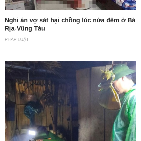
Nghi án vợ sát hại chồng lúc nửa đêm ở Bà
Rịa-Vũng Tàu
PHÁP LUẬT