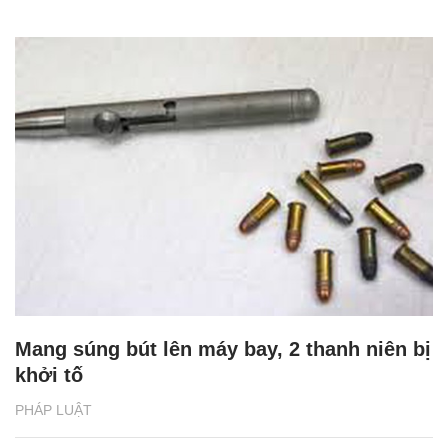
Mang súng bút lên máy bay, 2 thanh niên bị
khởi tố
PHÁP LUẬT