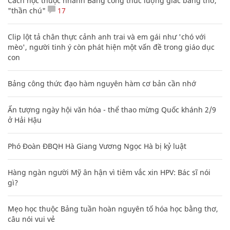
Cách học thuộc nhanh Bảng công thức lượng giác bằng thơ,
"thần chú"
17
Clip lột tả chân thực cảnh anh trai và em gái như 'chó với
mèo', người tinh ý còn phát hiện một vấn đề trong giáo dục
con
Bảng công thức đạo hàm nguyên hàm cơ bản cần nhớ
Ấn tượng ngày hội văn hóa - thể thao mừng Quốc khánh 2/9
ở Hải Hậu
Phó Đoàn ĐBQH Hà Giang Vương Ngọc Hà bị kỷ luật
Hàng ngàn người Mỹ ân hận vì tiêm vắc xin HPV: Bác sĩ nói
gì?
Mẹo học thuộc Bảng tuần hoàn nguyên tố hóa học bằng thơ,
câu nói vui vẻ