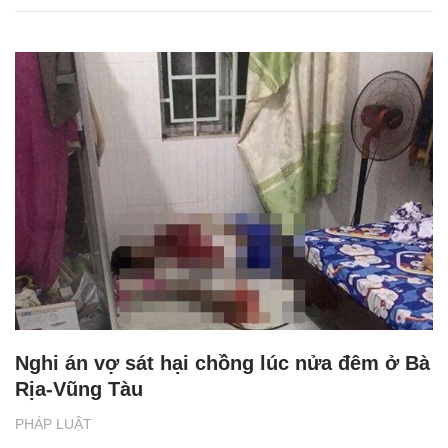
Nghi án vợ sát hại chồng lúc nửa đêm ở Bà
Rịa-Vũng Tàu
PHÁP LUẬT