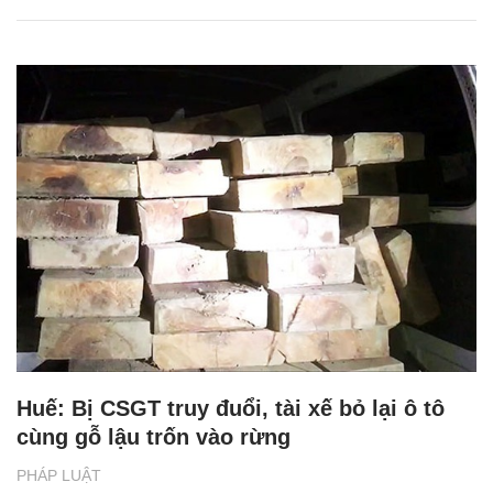
Huế: Bị CSGT truy đuổi, tài xế bỏ lại ô tô
cùng gỗ lậu trốn vào rừng
PHÁP LUẬT