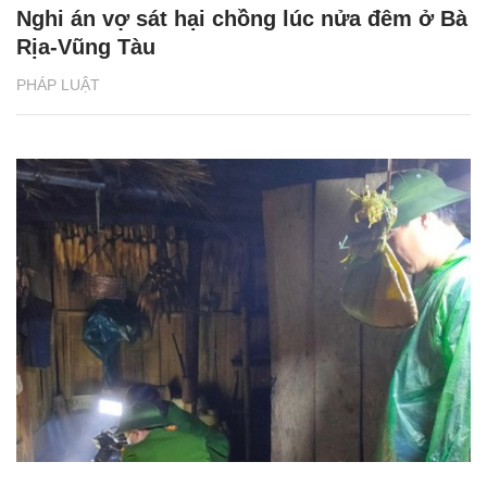
Nghi án vợ sát hại chồng lúc nửa đêm ở Bà
Rịa-Vũng Tàu
PHÁP LUẬT