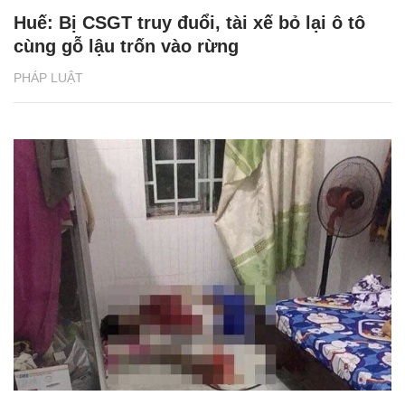
Huế: Bị CSGT truy đuổi, tài xế bỏ lại ô tô
cùng gỗ lậu trốn vào rừng
PHÁP LUẬT