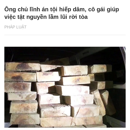
Ông chủ lĩnh án tội hiếp dâm, cô gái giúp
việc tật nguyền lầm lũi rời tòa
PHÁP LUẬT