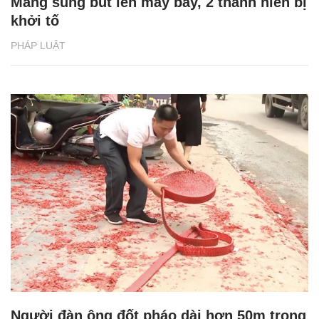
Mang súng bút lên máy bay, 2 thanh niên bị
khởi tố
PHÁP LUẬT
Người đàn ông đốt pháo dài hơn 50m trong