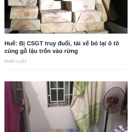
Huế: Bị CSGT truy đuổi, tài xế bỏ lại ô tô
cùng gỗ lậu trốn vào rừng
PHÁP LUẬT