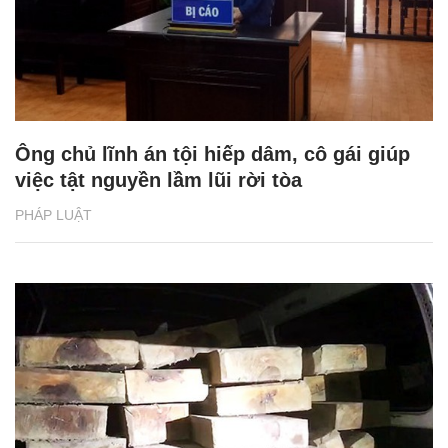
Ông chủ lĩnh án tội hiếp dâm, cô gái giúp
việc tật nguyền lầm lũi rời tòa
PHÁP LUẬT