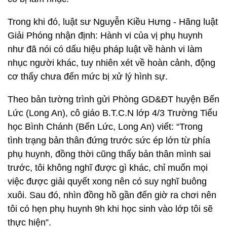
Trong khi đó, luật sư Nguyễn Kiều Hưng - Hãng luật
Giải Phóng nhận định: Hành vi của vị phụ huynh
như đã nói có dấu hiệu pháp luật về hành vi làm
nhục người khác, tuy nhiên xét về hoàn cảnh, động
cơ thấy chưa đến mức bị xử lý hình sự.
Theo bản tường trình gửi Phòng GD&ĐT huyện Bến
Lức (Long An), cô giáo B.T.C.N lớp 4/3 Trường Tiểu
học Bình Chánh (Bến Lức, Long An) viết: “Trong
tình trạng bản thân đứng trước sức ép lớn từ phía
phụ huynh, đồng thời cũng thấy bản thân mình sai
trước, tôi không nghĩ được gì khác, chỉ muốn mọi
việc được giải quyết xong nên có suy nghĩ buông
xuôi. Sau đó, nhìn đồng hồ gần đến giờ ra chơi nên
tôi có hẹn phụ huynh 9h khi học sinh vào lớp tôi sẽ
thực hiện”.