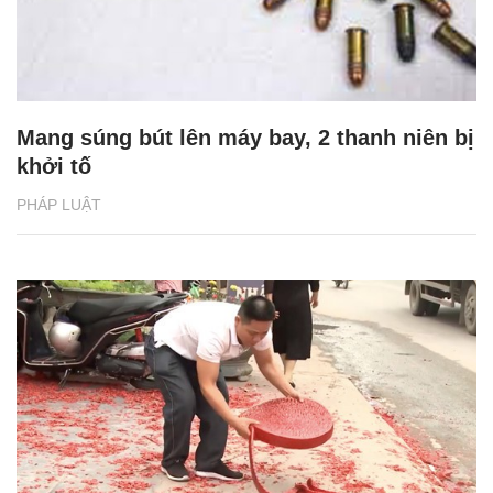
Mang súng bút lên máy bay, 2 thanh niên bị
khởi tố
PHÁP LUẬT