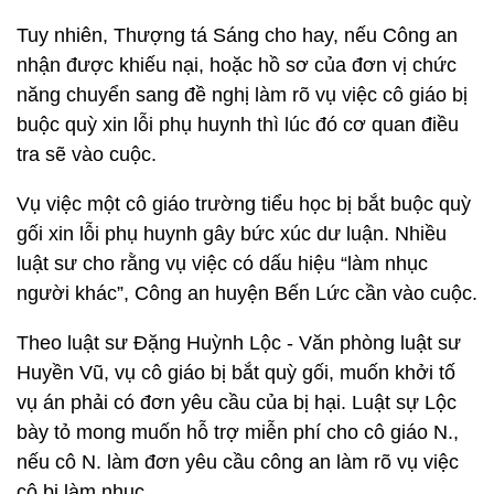
Tuy nhiên, Thượng tá Sáng cho hay, nếu Công an
nhận được khiếu nại, hoặc hồ sơ của đơn vị chức
năng chuyển sang đề nghị làm rõ vụ việc cô giáo bị
buộc quỳ xin lỗi phụ huynh thì lúc đó cơ quan điều
tra sẽ vào cuộc.
Vụ việc một cô giáo trường tiểu học bị bắt buộc quỳ
gối xin lỗi phụ huynh gây bức xúc dư luận. Nhiều
luật sư cho rằng vụ việc có dấu hiệu “làm nhục
người khác”, Công an huyện Bến Lức cần vào cuộc.
Theo luật sư Đặng Huỳnh Lộc - Văn phòng luật sư
Huyền Vũ, vụ cô giáo bị bắt quỳ gối, muốn khởi tố
vụ án phải có đơn yêu cầu của bị hại. Luật sự Lộc
bày tỏ mong muốn hỗ trợ miễn phí cho cô giáo N.,
nếu cô N. làm đơn yêu cầu công an làm rõ vụ việc
cô bị làm nhục.