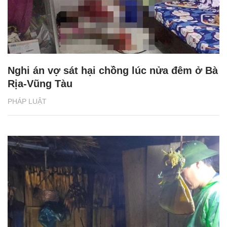
Nghi án vợ sát hại chồng lúc nửa đêm ở Bà
Rịa-Vũng Tàu
PHÁP LUẬT