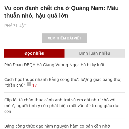
Vụ con đánh chết cha ở Quảng Nam: Mâu
thuẫn nhỏ, hậu quả lớn
PHÁP LUẬT
XEM THÊM BÀI VIẾT
Đọc nhiều
Bình luận nhiều
Phó Đoàn ĐBQH Hà Giang Vương Ngọc Hà bị kỷ luật
Cách học thuộc nhanh Bảng công thức lượng giác bằng thơ,
"thần chú"
17
Clip lột tả chân thực cảnh anh trai và em gái như 'chó với
mèo', người tinh ý còn phát hiện một vấn đề trong giáo dục
con
Bảng công thức đạo hàm nguyên hàm cơ bản cần nhớ