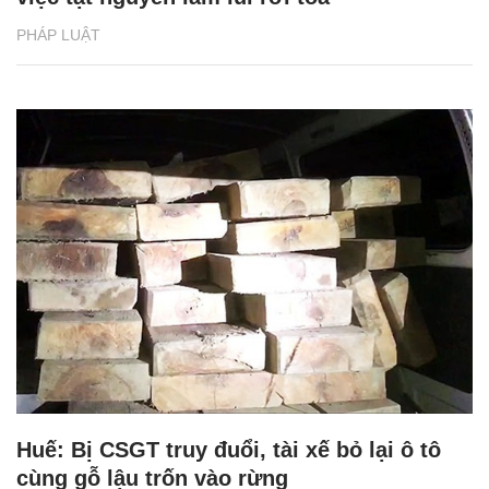
PHÁP LUẬT
Huế: Bị CSGT truy đuổi, tài xế bỏ lại ô tô
cùng gỗ lậu trốn vào rừng