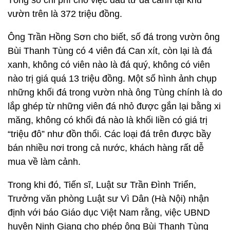
Tổng số chi phí cho việc đầu tư đá cảnh tại khu
vườn trên là 372 triệu đồng.
Ông Trần Hồng Sơn cho biết, số đá trong vườn ông
Bùi Thanh Tùng có 4 viên đá Can xít, còn lại là đá
xanh, không có viên nào là đá quý, không có viên
nào trị giá quá 13 triệu đồng. Một số hình ảnh chụp
những khối đá trong vườn nhà ông Tùng chính là do
lắp ghép từ những viên đá nhỏ được gắn lại bằng xi
măng, không có khối đá nào là khối liền có giá trị
“triệu đô” như đồn thổi. Các loại đá trên được bầy
bán nhiều nơi trong cả nước, khách hàng rất dễ
mua về làm cảnh.
Trong khi đó, Tiến sĩ, Luật sư Trần Đình Triển,
Trưởng văn phòng Luật sư Vì Dân (Hà Nội) nhận
định với báo Giáo dục Việt Nam rằng, việc UBND
huyện Ninh Giang cho phép ông Bùi Thanh Tùng