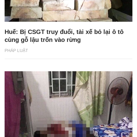
Huế: Bị CSGT truy đuổi, tài xế bỏ lại ô tô
cùng gỗ lậu trốn vào rừng
PHÁP LUẬT