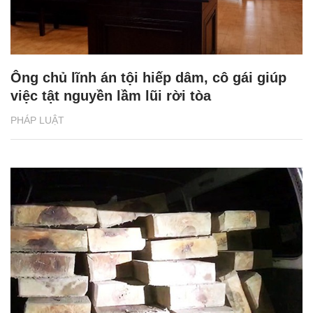
Ông chủ lĩnh án tội hiếp dâm, cô gái giúp
việc tật nguyền lầm lũi rời tòa
PHÁP LUẬT