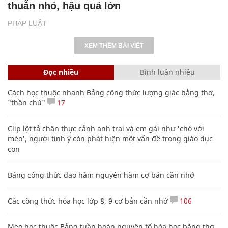
thuẫn nhỏ, hậu quả lớn
PHÁP LUẬT
XEM THÊM BÀI VIẾT
Đọc nhiều
Bình luận nhiều
Cách học thuộc nhanh Bảng công thức lượng giác bằng thơ,
"thần chú"
17
Clip lột tả chân thực cảnh anh trai và em gái như 'chó với
mèo', người tinh ý còn phát hiện một vấn đề trong giáo dục
con
Bảng công thức đạo hàm nguyên hàm cơ bản cần nhớ
Các công thức hóa học lớp 8, 9 cơ bản cần nhớ
106
Mẹo học thuộc Bảng tuần hoàn nguyên tố hóa học bằng thơ,