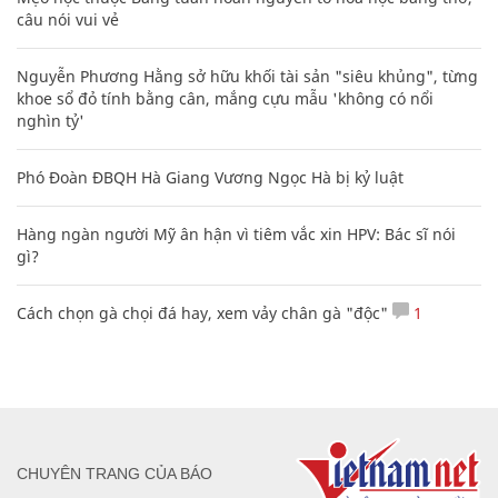
câu nói vui vẻ
Nguyễn Phương Hằng sở hữu khối tài sản "siêu khủng", từng
khoe sổ đỏ tính bằng cân, mắng cựu mẫu 'không có nổi
nghìn tỷ'
Phó Đoàn ĐBQH Hà Giang Vương Ngọc Hà bị kỷ luật
Hàng ngàn người Mỹ ân hận vì tiêm vắc xin HPV: Bác sĩ nói
gì?
Cách chọn gà chọi đá hay, xem vảy chân gà "độc"
1
CHUYÊN TRANG CỦA BÁO