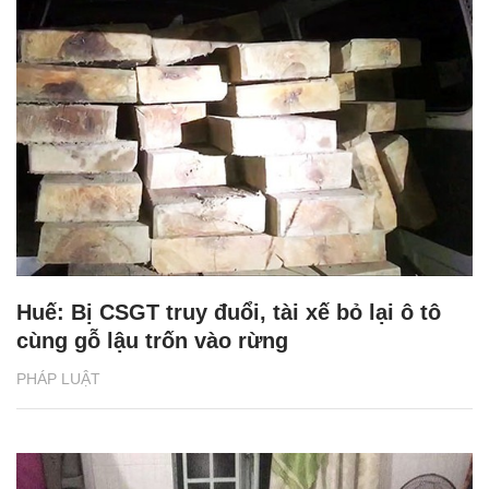
Huế: Bị CSGT truy đuổi, tài xế bỏ lại ô tô
cùng gỗ lậu trốn vào rừng
PHÁP LUẬT