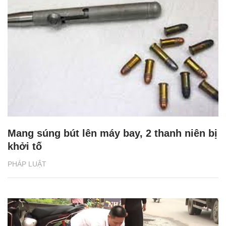
Mang súng bút lên máy bay, 2 thanh niên bị
khởi tố
PHÁP LUẬT