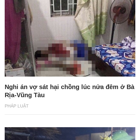
Nghi án vợ sát hại chồng lúc nửa đêm ở Bà
Rịa-Vũng Tàu
PHÁP LUẬT