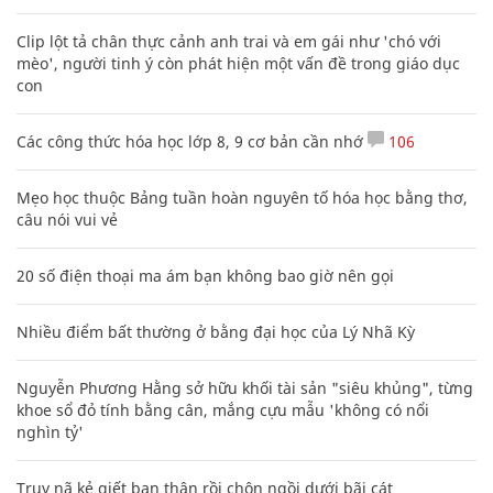
Clip lột tả chân thực cảnh anh trai và em gái như 'chó với
mèo', người tinh ý còn phát hiện một vấn đề trong giáo dục
con
Các công thức hóa học lớp 8, 9 cơ bản cần nhớ
106
Mẹo học thuộc Bảng tuần hoàn nguyên tố hóa học bằng thơ,
câu nói vui vẻ
20 số điện thoại ma ám bạn không bao giờ nên gọi
Nhiều điểm bất thường ở bằng đại học của Lý Nhã Kỳ
Nguyễn Phương Hằng sở hữu khối tài sản "siêu khủng", từng
khoe sổ đỏ tính bằng cân, mắng cựu mẫu 'không có nổi
nghìn tỷ'
Truy nã kẻ giết bạn thân rồi chôn ngồi dưới bãi cát