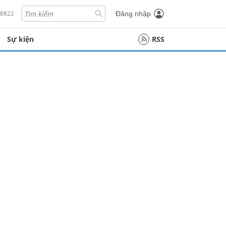
18822
Đăng nhập
Sự kiện
RSS