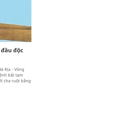
 đầu độc
Bà Rịa - Vũng
 lệnh bắt tạm
ết cha ruột bằng