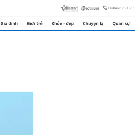
Hotline: 09161
Gia đình
Giới trẻ
Khỏe - đẹp
Chuyện lạ
Quân sự