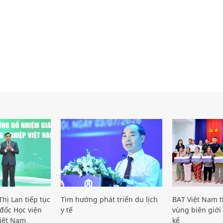
hị Lan tiếp tục
Tìm hướng phát triển du lịch
BAT Việt Nam t
đốc Học viện
y tế
vùng biên giới 
iệt Nam
kế