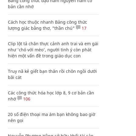
Bảng công thức đạo hàm nguyên hàm cơ
bản cần nhớ
Cách học thuộc nhanh Bảng công thức
lượng giác bằng thơ, "thần chú"
17
Clip lột tả chân thực cảnh anh trai và em gái
như 'chó với mèo', người tinh ý còn phát
hiện một vấn đề trong giáo dục con
Truy nã kẻ giết bạn thân rồi chôn ngồi dưới
bãi cát
Các công thức hóa học lớp 8, 9 cơ bản cần
nhớ
106
20 số điện thoại ma ám bạn không bao giờ
nên gọi
Nguyễn Phương Hằng sở hữu khối tài sản