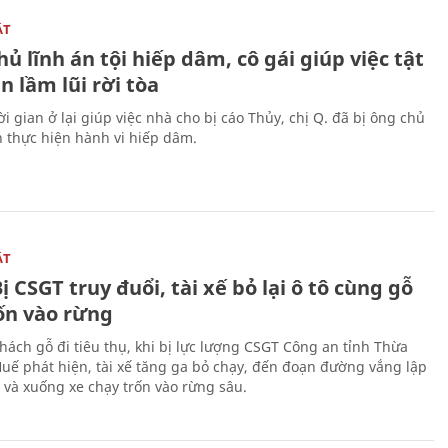
ẬT
ủ lĩnh án tội hiếp dâm, cô gái giúp việc tật
 lầm lũi rời tòa
i gian ở lại giúp việc nhà cho bị cáo Thủy, chị Q. đã bị ông chủ
n thực hiện hành vi hiếp dâm.
ẬT
ị CSGT truy đuổi, tài xế bỏ lại ô tô cùng gỗ
rốn vào rừng
hách gỗ đi tiêu thụ, khi bị lực lượng CSGT Công an tỉnh Thừa
Huế phát hiện, tài xế tăng ga bỏ chạy, đến đoạn đường vắng lập
 và xuống xe chạy trốn vào rừng sâu.