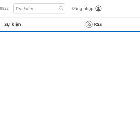
18822
Đăng nhập
Sự kiện
RSS