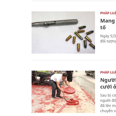
PHÁP LU
Mang 
tố
Ngày 5/3
đối tượn
PHÁP LU
Người
cưới ở
Sau bị c
người đố
đã lên m
chuyển v