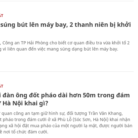
ẬT
súng bút lên máy bay, 2 thanh niên bị khởi
, Công an TP Hải Phòng cho biết cơ quan điều tra vừa khởi tố 2
g vì liên quan đến việc mang súng dạng bút lên máy bay.
ẬT
 đàn ông đốt pháo dài hơn 50m trong đám
 Hà Nội khai gì?
ơ quan công an tạm giữ hình sự, đối tượng Trần Văn Khang,
t pháo trong đám cưới ở xã Phù Lỗ (Sóc Sơn, Hà Nội) khai nhận
ạng xã hội đặt mua pháo của một người lạ mặt, được người bán
ề nơi tổ chức đám cưới.