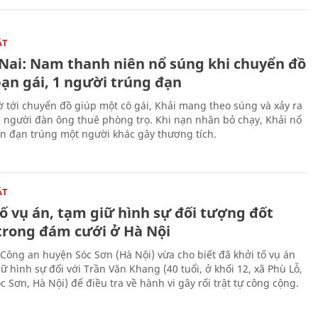
ẬT
Nai: Nam thanh niên nổ súng khi chuyển đồ
bạn gái, 1 người trúng đạn
 tới chuyển đồ giúp một cô gái, Khải mang theo súng và xảy ra
i người đàn ông thuê phòng trọ. Khi nạn nhân bỏ chạy, Khải nổ
ên đạn trúng một người khác gây thương tích.
ẬT
ố vụ án, tạm giữ hình sự đối tượng đốt
trong đám cưới ở Hà Nội
Công an huyện Sóc Sơn (Hà Nội) vừa cho biết đã khởi tố vụ án
ữ hình sự đối với Trần Văn Khang (40 tuổi, ở khối 12, xã Phù Lỗ,
 Sơn, Hà Nội) để điều tra về hành vi gây rối trật tự công cộng.