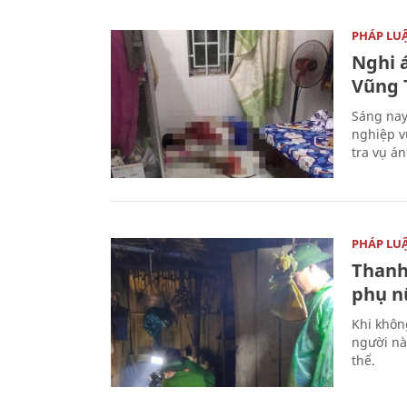
PHÁP LU
Nghi á
Vũng 
Sáng nay
nghiệp v
tra vụ á
PHÁP LU
Thanh
phụ nữ
Khi khôn
người nà
thể.