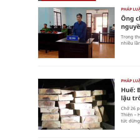
PHÁP LU
Ông ch
nguyền
Trong thờ
nhiều lầ
PHÁP LU
Huế: B
lậu t
Chở 26 p
Thiên – 
tức dừng