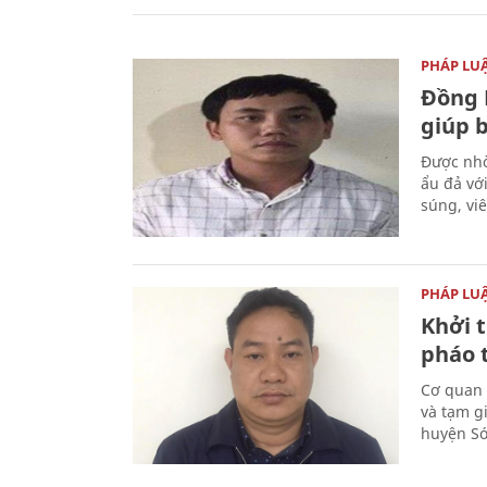
PHÁP LU
Đồng 
giúp 
Được nhờ
ẩu đả vớ
súng, vi
PHÁP LU
Khởi t
pháo 
Cơ quan 
và tạm gi
huyện Sóc