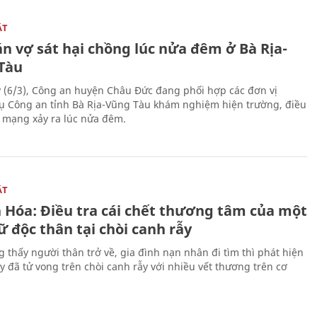
ẬT
n vợ sát hại chồng lúc nửa đêm ở Bà Rịa-
Tàu
 (6/3), Công an huyện Châu Đức đang phối hợp các đơn vị
ụ Công an tỉnh Bà Rịa-Vũng Tàu khám nghiệm hiện trường, điều
n mạng xảy ra lúc nửa đêm.
ẬT
 Hóa: Điều tra cái chết thương tâm của một
 độc thân tại chòi canh rẫy
g thấy người thân trở về, gia đình nạn nhân đi tìm thì phát hiện
y đã tử vong trên chòi canh rẫy với nhiều vết thương trên cơ