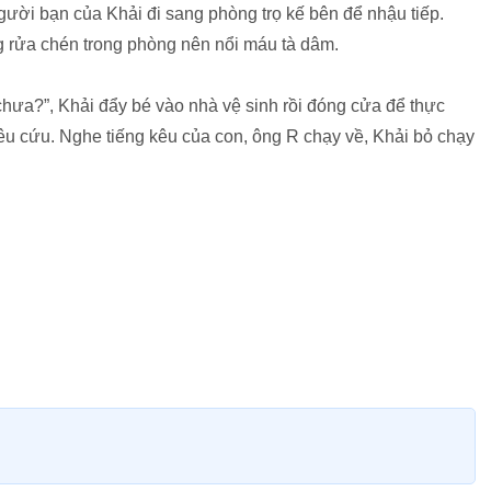
ời bạn của Khải đi sang phòng trọ kế bên để nhậu tiếp.
ng rửa chén trong phòng nên nổi máu tà dâm.
 chưa?”, Khải đẩy bé vào nhà vệ sinh rồi đóng cửa để thực
êu cứu. Nghe tiếng kêu của con, ông R chạy về, Khải bỏ chạy