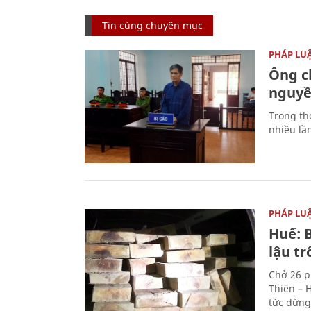
Tin cùng chuyên mục
PHÁP LU
Ông ch
nguyền
Trong thờ
nhiều lầ
PHÁP LU
Huế: B
lậu t
Chở 26 p
Thiên – 
tức dừng