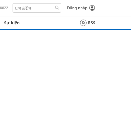
18822
Đăng nhập
Sự kiện
RSS