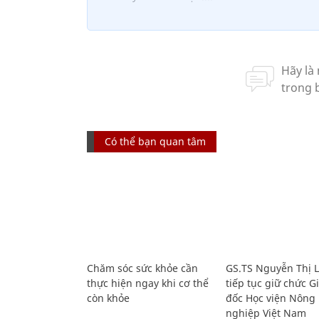
Có thể bạn quan tâm
Chăm sóc sức khỏe cần
GS.TS Nguyễn Thị 
thực hiện ngay khi cơ thể
tiếp tục giữ chức 
còn khỏe
đốc Học viện Nông
nghiệp Việt Nam