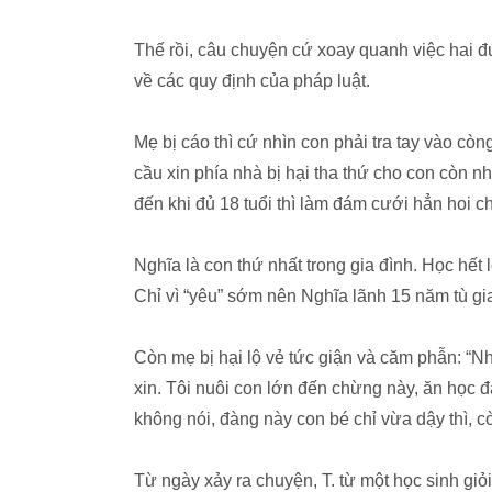
Thế rồi, câu chuyện cứ xoay quanh việc hai đ
về các quy định của pháp luật.
Mẹ bị cáo thì cứ nhìn con phải tra tay vào còn
cầu xin phía nhà bị hại tha thứ cho con còn n
đến khi đủ 18 tuổi thì làm đám cưới hẳn hoi c
Nghĩa là con thứ nhất trong gia đình. Học hết
Chỉ vì “yêu” sớm nên Nghĩa lãnh 15 năm tù gia
Còn mẹ bị hại lộ vẻ tức giận và căm phẫn: “Nh
xin. Tôi nuôi con lớn đến chừng này, ăn học đ
không nói, đàng này con bé chỉ vừa dậy thì, 
Từ ngày xảy ra chuyện, T. từ một học sinh giỏi