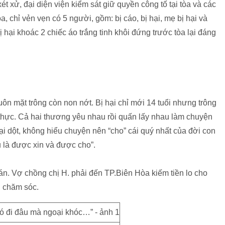
t xử, đại diện viện kiểm sát giữ quyền công tố tại tòa và các
, chỉ vẻn vẹn có 5 người, gồm: bị cáo, bị hại, mẹ bị hại và
ị hại khoác 2 chiếc áo trắng tinh khôi đứng trước tòa lại đáng
uôn mặt trông còn non nớt. Bị hại chỉ mới 14 tuổi nhưng trông
 thực. Cả hai thương yêu nhau rồi quấn lấy nhau làm chuyện
dại dột, không hiểu chuyện nên “cho” cái quý nhất của đời con
u là được xin và được cho”.
án. Vợ chồng chị H. phải đến TP.Biên Hòa kiếm tiền lo cho
i chăm sóc.