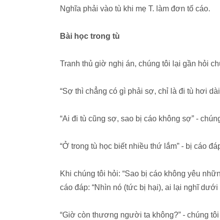
Nghĩa phải vào tù khi mẹ T. làm đơn tố cáo.
Bài học trong tù
Tranh thủ giờ nghị án, chúng tôi lại gần hỏi ch
“Sợ thì chẳng có gì phải sợ, chỉ là đi tù hơi dài
“Ai đi tù cũng sợ, sao bị cáo không sợ” - chúng
“Ở trong tù học biết nhiều thứ lắm” - bị cáo đá
Khi chúng tôi hỏi: “Sao bị cáo không yêu những
cáo đáp: “Nhìn nó (tức bị hại), ai lại nghĩ dướ
“Giờ còn thương người ta không?” - chúng tôi 