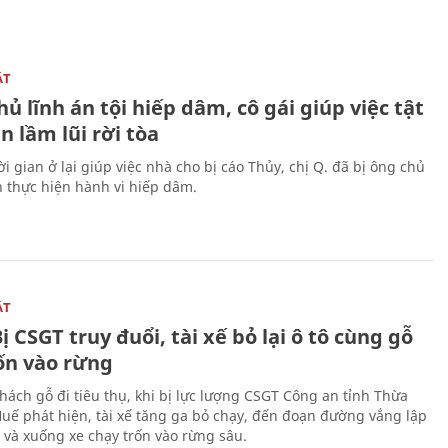
ẬT
ủ lĩnh án tội hiếp dâm, cô gái giúp việc tật
 lầm lũi rời tòa
i gian ở lại giúp việc nhà cho bị cáo Thủy, chị Q. đã bị ông chủ
n thực hiện hành vi hiếp dâm.
ẬT
ị CSGT truy đuổi, tài xế bỏ lại ô tô cùng gỗ
rốn vào rừng
hách gỗ đi tiêu thụ, khi bị lực lượng CSGT Công an tỉnh Thừa
Huế phát hiện, tài xế tăng ga bỏ chạy, đến đoạn đường vắng lập
 và xuống xe chạy trốn vào rừng sâu.