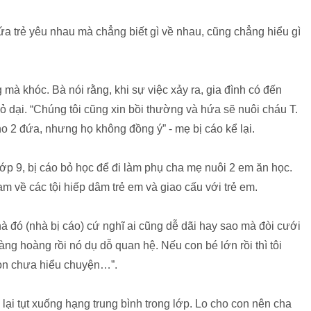
ứa trẻ yêu nhau mà chẳng biết gì về nhau, cũng chẳng hiểu gì
g mà khóc. Bà nói rằng, khi sự việc xảy ra, gia đình có đến
hỏ dại. “Chúng tôi cũng xin bồi thường và hứa sẽ nuôi cháu T.
ho 2 đứa, nhưng họ không đồng ý” - mẹ bị cáo kể lại.
 lớp 9, bị cáo bỏ học để đi làm phụ cha mẹ nuôi 2 em ăn học.
m về các tội hiếp dâm trẻ em và giao cấu với trẻ em.
à đó (nhà bị cáo) cứ nghĩ ai cũng dễ dãi hay sao mà đòi cưới
àng hoàng rồi nó dụ dỗ quan hệ. Nếu con bé lớn rồi thì tôi
còn chưa hiểu chuyện…”.
 lại tụt xuống hạng trung bình trong lớp. Lo cho con nên cha