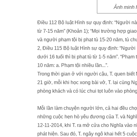
Ảnh minh 
Điều 112 Bộ luật Hình sự quy định: “Người nào 
từ 7-15 năm” (Khoản 1); “Mọi trường hợp giao 
và người phạm tội bị phạt tù 15-20 năm, tù c
2, Điều 115 Bộ luật Hình sự quy định: “Người 
dưới 16 tuổi thì bị phạt tù từ 1-5 năm”. “Phạm 
10 năm: a. Phạm tội nhiều lần...”.
Trong thời gian ở với người cậu, T. quen biết
21 giờ, mỗi khi học xong bài vở, T. lại cùng Ng
phòng khách và có lúc chui tọt luôn vào phòn
Mỗi lần làm chuyện người lớn, cả hai đều chọn
những cuộc hẹn hò yêu đương của T. và Nghĩa
12-11-2014, khi T. ra mở cửa cho Nghĩa vào n
phát hiện. Sau đó, T. ngây ngô khai hết 5 cuộc