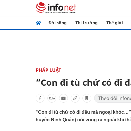
Đời sống
Thị trường
Thế giới
PHÁP LUẬT
“Con đi tù chứ có đi
“Con đi tù chứ có đi đâu mà ngoại khóc…”
huyện Định Quán) nói vọng ra ngoài khi th