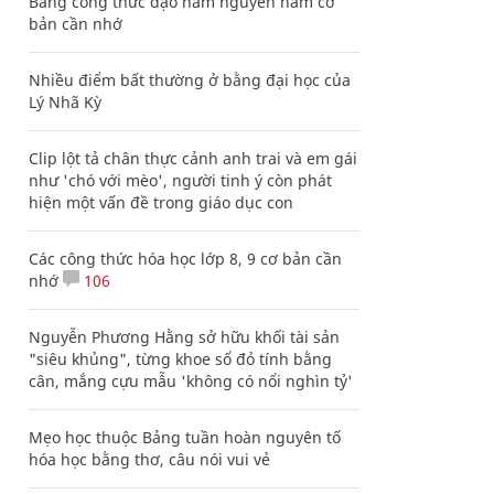
Bảng công thức đạo hàm nguyên hàm cơ
bản cần nhớ
Nhiều điểm bất thường ở bằng đại học của
Lý Nhã Kỳ
Clip lột tả chân thực cảnh anh trai và em gái
như 'chó với mèo', người tinh ý còn phát
hiện một vấn đề trong giáo dục con
Các công thức hóa học lớp 8, 9 cơ bản cần
nhớ
106
Nguyễn Phương Hằng sở hữu khối tài sản
"siêu khủng", từng khoe sổ đỏ tính bằng
cân, mắng cựu mẫu 'không có nổi nghìn tỷ'
Mẹo học thuộc Bảng tuần hoàn nguyên tố
hóa học bằng thơ, câu nói vui vẻ