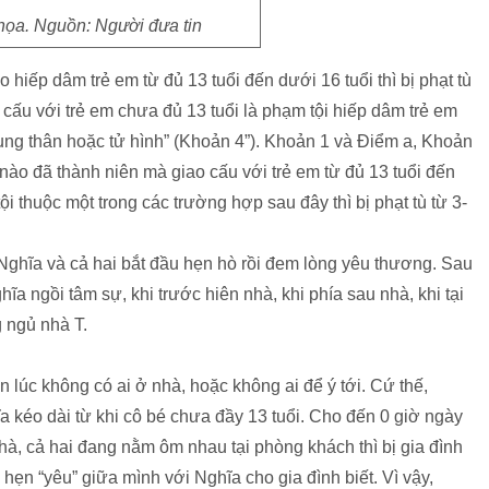
họa. Nguồn: Người đưa tin
hiếp dâm trẻ em từ đủ 13 tuổi đến dưới 16 tuổi thì bị phạt tù
cấu với trẻ em chưa đủ 13 tuổi là phạm tội hiếp dâm trẻ em
hung thân hoặc tử hình” (Khoản 4”). Khoản 1 và Điểm a, Khoản
nào đã thành niên mà giao cấu với trẻ em từ đủ 13 tuổi đến
tội thuộc một trong các trường hợp sau đây thì bị phạt tù từ 3-
 Nghĩa và cả hai bắt đầu hẹn hò rồi đem lòng yêu thương. Sau
hĩa ngồi tâm sự, khi trước hiên nhà, khi phía sau nhà, khi tại
g ngủ nhà T.
 lúc không có ai ở nhà, hoặc không ai để ý tới. Cứ thế,
 kéo dài từ khi cô bé chưa đầy 13 tuổi. Cho đến 0 giờ ngày
hà, cả hai đang nằm ôm nhau tại phòng khách thì bị gia đình
 hẹn “yêu” giữa mình với Nghĩa cho gia đình biết. Vì vậy,