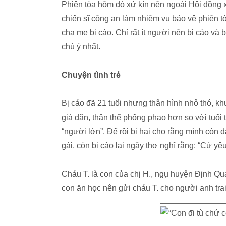
Phiên tòa hôm đó xử kín nên ngoài Hội đồng xé
chiến sĩ công an làm nhiệm vụ bảo vệ phiên tòa
cha mẹ bị cáo. Chỉ rất ít người nên bị cáo và b
chú ý nhất.
Chuyện tình trẻ
Bị cáo đã 21 tuổi nhưng thân hình nhỏ thó, kh
già dặn, thân thể phổng phao hơn so với tuổi
“người lớn”. Để rồi bị hại cho rằng mình còn 
gái, còn bị cáo lại ngây thơ nghĩ rằng: “Cứ yê
Cháu T. là con của chị H., ngụ huyện Định Qu
con ăn học nên gửi cháu T. cho người anh tra