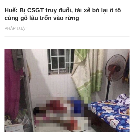
Huế: Bị CSGT truy đuổi, tài xế bỏ lại ô tô
cùng gỗ lậu trốn vào rừng
PHÁP LUẬT