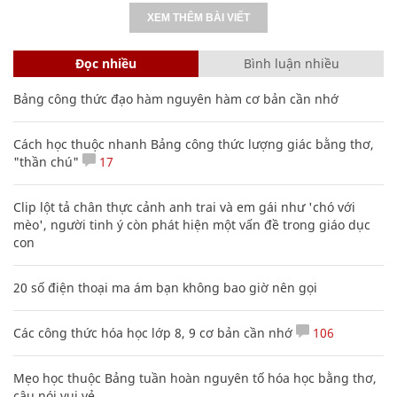
XEM THÊM BÀI VIẾT
Đọc nhiều
Bình luận nhiều
Bảng công thức đạo hàm nguyên hàm cơ bản cần nhớ
Cách học thuộc nhanh Bảng công thức lượng giác bằng thơ,
"thần chú"
17
Clip lột tả chân thực cảnh anh trai và em gái như 'chó với
mèo', người tinh ý còn phát hiện một vấn đề trong giáo dục
con
20 số điện thoại ma ám bạn không bao giờ nên gọi
Các công thức hóa học lớp 8, 9 cơ bản cần nhớ
106
Mẹo học thuộc Bảng tuần hoàn nguyên tố hóa học bằng thơ,
câu nói vui vẻ