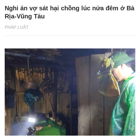
Nghi án vợ sát hại chồng lúc nửa đêm ở Bà
Rịa-Vũng Tàu
PHÁP LUẬT