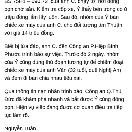
BS 75H1 – 090.72 của anh C. chạy tới nơi đồng
bọn chờ sẵn. Kiểm tra cốp xe, Ý thấy bên trong có 8
triệu đồng liền lấy luôn. Sau đó, nhóm của Ý bán
chiếc xe máy của anh C. cho đối tượng tên Thuận
với giá 14 triệu đồng.
Biết bị lừa đảo, anh C. đến Công an P.Hiệp Bình
Phước trình báo sự việc. Trước đó 2 ngày, nhóm
của Ý cũng dùng thủ đoạn tương tự để chiếm đoạt
chiếc xe máy của anh Văn (32 tuổi, quê Nghệ An)
và đem đi bán chia nhau tiêu xài.
Qua thông tin nạn nhân trình báo, Công an Q.Thủ
Đức đã khám phá nhanh và bắt được Ý cùng đồng
bọn. Hiện vụ việc đang đươc cơ quan điều tra tiếp
tục làm rõ.
Nguyễn Tuấn