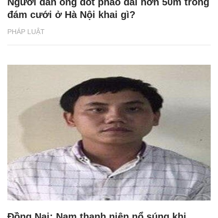
Người đàn ông đốt pháo dài hơn 50m trong
đám cưới ở Hà Nội khai gì?
PHÁP LUẬT
Đồng Nai: Nam thanh niên nổ súng khi