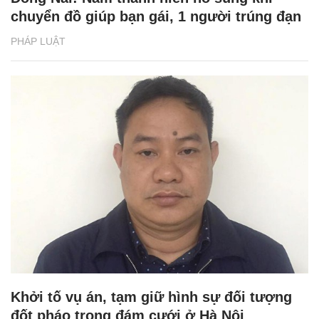
chuyển đồ giúp bạn gái, 1 người trúng đạn
PHÁP LUẬT
Khởi tố vụ án, tạm giữ hình sự đối tượng
đốt pháo trong đám cưới ở Hà Nội