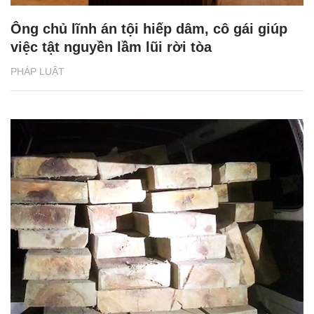
Ông chủ lĩnh án tội hiếp dâm, cô gái giúp
việc tật nguyền lầm lũi rời tòa
PHÁP LUẬT