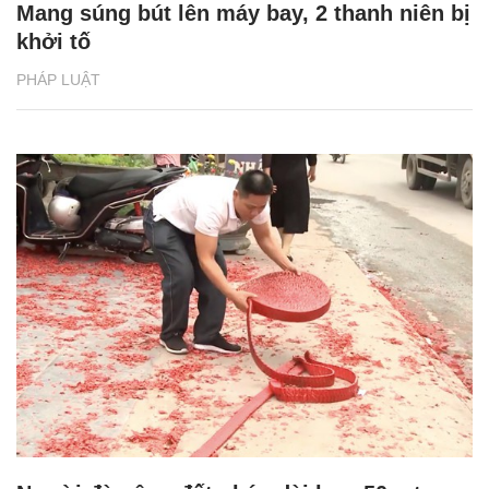
Mang súng bút lên máy bay, 2 thanh niên bị
khởi tố
PHÁP LUẬT