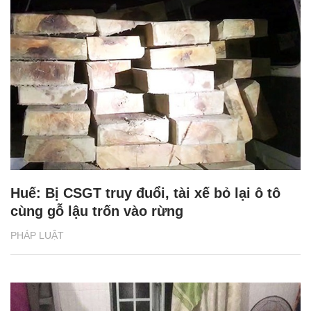
Huế: Bị CSGT truy đuổi, tài xế bỏ lại ô tô
cùng gỗ lậu trốn vào rừng
PHÁP LUẬT