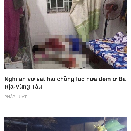
Nghi án vợ sát hại chồng lúc nửa đêm ở Bà
Rịa-Vũng Tàu
PHÁP LUẬT