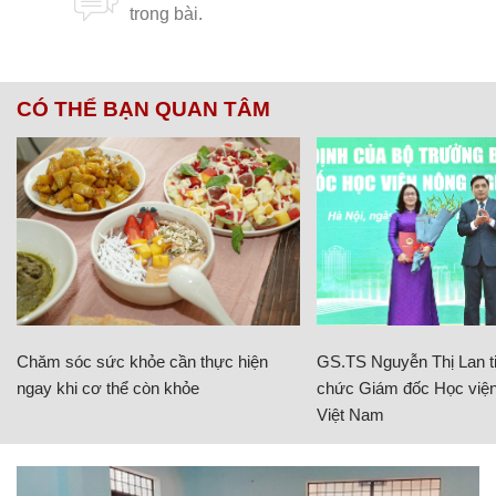
CÓ THỂ BẠN QUAN TÂM
Chăm sóc sức khỏe cần thực hiện
GS.TS Nguyễn Thị Lan ti
ngay khi cơ thể còn khỏe
chức Giám đốc Học viện
Việt Nam