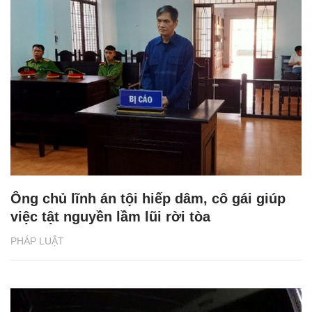
Ông chủ lĩnh án tội hiếp dâm, cô gái giúp
việc tật nguyền lầm lũi rời tòa
PHÁP LUẬT