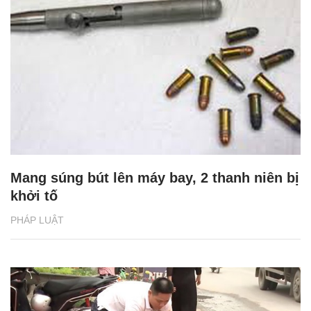
Mang súng bút lên máy bay, 2 thanh niên bị
khởi tố
PHÁP LUẬT