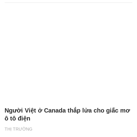
Người Việt ở Canada thắp lửa cho giấc mơ
ô tô điện
THỊ TRƯỜNG