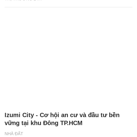
Izumi City - Cơ hội an cư và đầu tư bền
vững tại khu Đông TP.HCM
NHÀ ĐẤT