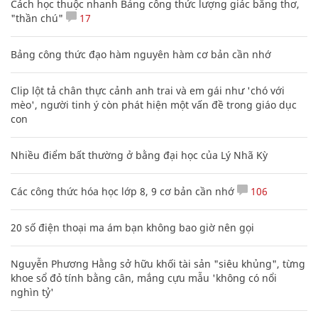
Cách học thuộc nhanh Bảng công thức lượng giác bằng thơ,
"thần chú"
17
Bảng công thức đạo hàm nguyên hàm cơ bản cần nhớ
Clip lột tả chân thực cảnh anh trai và em gái như 'chó với
mèo', người tinh ý còn phát hiện một vấn đề trong giáo dục
con
Nhiều điểm bất thường ở bằng đại học của Lý Nhã Kỳ
Các công thức hóa học lớp 8, 9 cơ bản cần nhớ
106
20 số điện thoại ma ám bạn không bao giờ nên gọi
Nguyễn Phương Hằng sở hữu khối tài sản "siêu khủng", từng
khoe sổ đỏ tính bằng cân, mắng cựu mẫu 'không có nổi
nghìn tỷ'