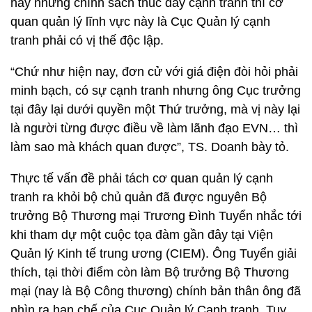
hay những chính sách thúc đẩy cạnh tranh thì cơ
quan quản lý lĩnh vực này là Cục Quản lý cạnh
tranh phải có vị thế độc lập.
“Chứ như hiện nay, đơn cử với giá điện đòi hỏi phải
minh bạch, có sự cạnh tranh nhưng ông Cục trưởng
tại đây lại dưới quyền một Thứ trưởng, mà vị này lại
là người từng được điều về làm lãnh đạo EVN… thì
làm sao mà khách quan được”, TS. Doanh bày tỏ.
Thực tế vấn đề phải tách cơ quan quản lý cạnh
tranh ra khỏi bộ chủ quản đã được nguyên Bộ
trưởng Bộ Thương mại Trương Đình Tuyển nhắc tới
khi tham dự một cuộc tọa đàm gần đây tại Viện
Quản lý Kinh tế trung ương (CIEM). Ông Tuyển giải
thích, tại thời điểm còn làm Bộ trưởng Bộ Thương
mại (nay là Bộ Công thương) chính bản thân ông đã
nhìn ra hạn chế của Cục Quản lý Cạnh tranh. Tuy