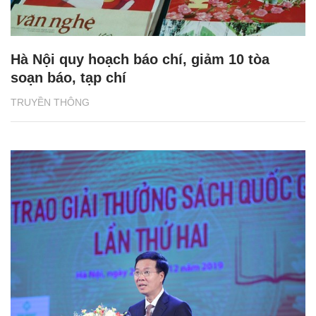
Hà Nội quy hoạch báo chí, giảm 10 tòa
soạn báo, tạp chí
TRUYỀN THÔNG