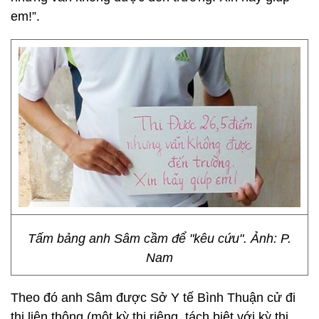
em!”.
Tấm bảng anh Sâm cầm để "kêu cứu". Ảnh: P.
Nam
Theo đó anh Sâm được Sở Y tế Bình Thuận cử đi
thi liên thông (một kỳ thi riêng, tách biệt với kỳ thi