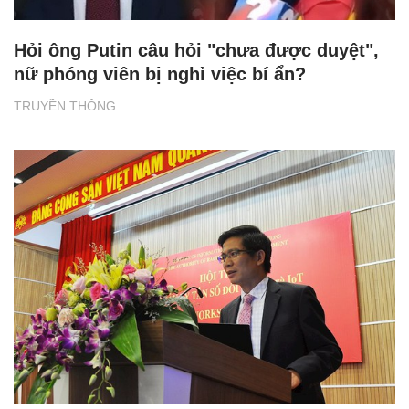
Hỏi ông Putin câu hỏi "chưa được duyệt",
nữ phóng viên bị nghỉ việc bí ẩn?
TRUYỀN THÔNG